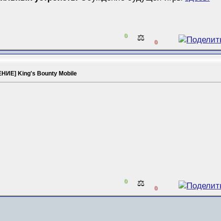
0
⚖️
0
ИЕ] King's Bounty Mobile
0
⚖️
0