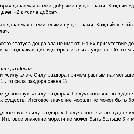
бра» даваемая всеми добрыми существами. Каждый «до
дает +2 к «силе добра».
а» даваемая всеми злыми существами. Каждый «злой» о
ла».
оего статуса добра зла не имеют. На их присутствие д
жити раздражающие и добрых и злых существ. Об этом 
илы раздора»
и «силу зла». Силу раздора примем равным наименьшем
 1 , то сила раздора равна 1)
м удвоенную «силу раздора». Полученное число будет
х существ. Итоговое значение морали не может быть б
удвоенную «силу раздора». Полученное число будет яв
 Итоговое значение морали не может быть больше 3 и 