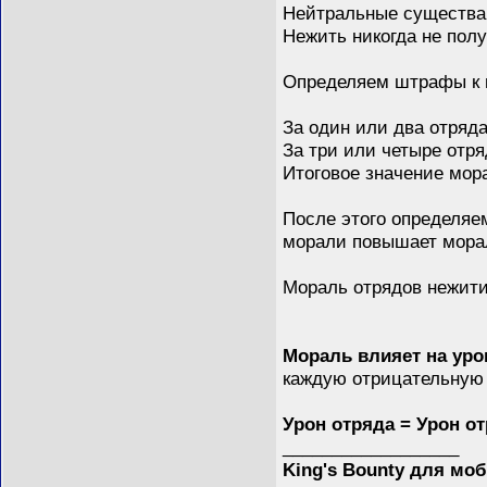
Нейтральные существа 
Нежить никогда не пол
Определяем штрафы к 
За один или два отряд
За три или четыре отр
Итоговое значение мор
После этого определяе
морали повышает морал
Мораль отрядов нежити 
Мораль влияет на ур
каждую отрицательную 
Урон отряда = Урон о
__________________
King's Bounty для мо