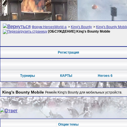
Форум HeroesWorld-а
>
King's Bounty
>
King's Bounty Mobil
[ОБСУЖДЕНИЕ] King's Bounty Mobile
Регистрация
Турниры
КАРТЫ
Heroes 6
King's Bounty Mobile
Ремейк King's Bounty для мобильных устройств.
Опции темы