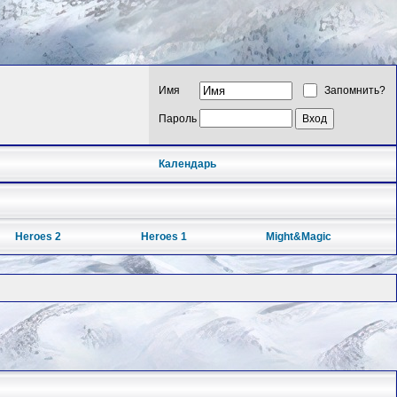
Имя
Запомнить?
Пароль
Календарь
Heroes 2
Heroes 1
Might&Magic