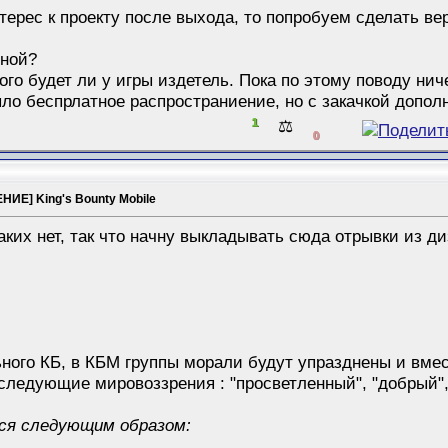
терес к проекту после выхода, то попробуем сделать ве
тной?
ого будет ли у игры издетель. Пока по этому поводу ниче
ло беспрлатное распространиение, но с закачкой допол
1
⚖️
0
ИЕ] King's Bounty Mobile
аких нет, так что начну выкладывать сюда отрывки из д
ьного КБ, в КБМ группы морали будут упразднены и вмес
следующие мировоззрения : "просветленный", "добрый", 
ся следующим образом: