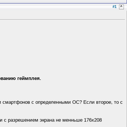
#1
^
ованию геймплея.
ли смартфонов с определенными ОС? Если второе, то с
и с разрешением экрана не менньше 176х208