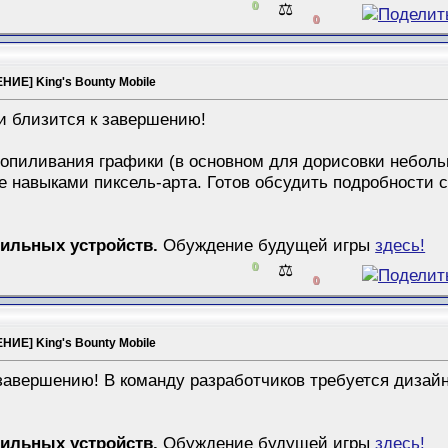
0
⚖️
0
ИЕ] King's Bounty Mobile
и близится к завершению!
опиливания графики (в основном для дорисовки небол
 навыками пиксель-арта. Готов обсудить подробности со
бильных устройств.
Обуждение будущей игры
здесь!
0
⚖️
0
ИЕ] King's Bounty Mobile
 завершению! В команду разработчиков требуется дизай
бильных устройств.
Обуждение будущей игры
здесь!