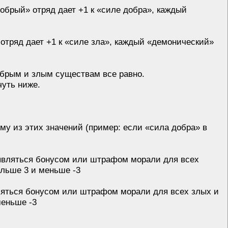
брый» отряд дает +1 к «силе добра», каждый
тряд дает +1 к «силе зла», каждый «демонический»
обрым и злым существам все равно.
чуть ниже.
у из этих значений (пример: если «сила добра» в
 являться бонусом или штрафом морали для всех
ольше 3 и меньше -3
ляться бонусом или штрафом морали для всех злых и
меньше -3