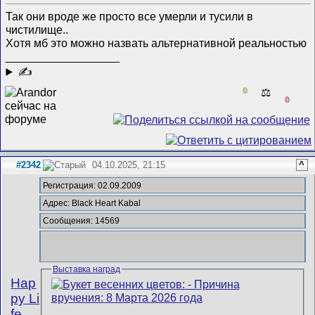
Так они вроде же просто все умерли и тусили в
чистилище..
как на хв прям
Хотя мб это можно назвать альтернативной реальностью
__________________
✍
0
⚖️
0
#2342
04.10.2025, 21:15
^
Регистрация: 02.09.2009
Адрес: Black Heart Kabal
Сообщения: 14569
Выставка наград
Hap
py Li
fe