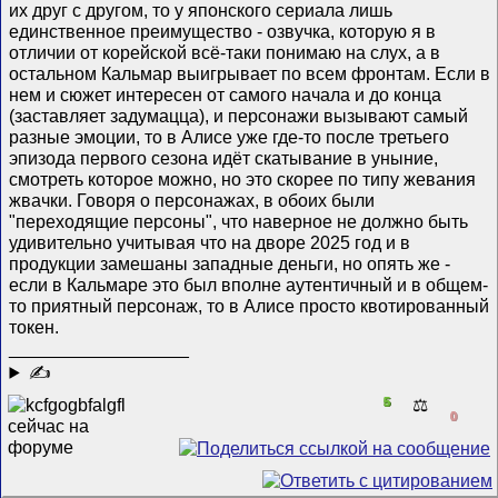
их друг с другом, то у японского сериала лишь
единственное преимущество - озвучка, которую я в
отличии от корейской всё-таки понимаю на слух, а в
остальном Кальмар выигрывает по всем фронтам. Если в
нем и сюжет интересен от самого начала и до конца
(заставляет задумацца), и персонажи вызывают самый
разные эмоции, то в Алисе уже где-то после третьего
эпизода первого сезона идёт скатывание в уныние,
смотреть которое можно, но это скорее по типу жевания
жвачки. Говоря о персонажах, в обоих были
"переходящие персоны", что наверное не должно быть
удивительно учитывая что на дворе 2025 год и в
продукции замешаны западные деньги, но опять же -
если в Кальмаре это был вполне аутентичный и в общем-
то приятный персонаж, то в Алисе просто квотированный
токен.
__________________
✍
5
⚖️
0