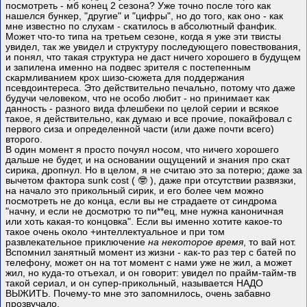
посмотреть - мб конец 2 сезона? Уже точно после того как
нашелся бункер, "другие" и "цифры", но до того, как оно - как
мне известно по слухам - скатилось в абсолютный фанфик.
Может что-то типа на третьем сезоне, когда я уже эти твисты
увидел, так же увидел и структуру последующего повествования,
и понял, что такая структура не даст ничего хорошего в будущем
и запилена именно на подвес зрителя с постепенным
скармливанием крох шизо-сюжета для поддержания
псевдоинтереса. Это действительно печально, потому что даже
будучи человеком, что не особо любит - но принимает как
данность - разного вида флешбеки по целой серии и всякое
такое, я действительно, как думаю и все прочие, покайфовал с
первого сиза и определенной части (или даже почти всего)
второго.
В один момент я просто почуял носом, что ничего хорошего
дальше не будет, и на основании ощущений и знания про скат
сирика, дропнул. Но в целом, я не считаю это за потерю; даже за
вычетом фактора sunk cost ( 🤓 ), даже при отсутствии развязки,
на начало это прикольный сирик, и его более чем можно
посмотреть не до конца, если вы не страдаете от синдрома
"начну, и если не досмотрю то пи**ец, мне нужна каноничная
или хоть какая-то концовка". Если вы именно хотите какое-то
такое очень около +интеллектуальное и при том
развлекательное приключение
на некоторое время
, то вай нот.
Вспомнил занятный момент из жизни - как-то раз тер с батей по
телефону, может он на тот момент с нами уже не жил, а может
жил, но куда-то отъехал, и он говорит: увидел по прайм-тайм-тв
такой сериал, и он супер-прикольный, называется НАДО
ВЫЖИТЬ. Почему-то мне это запомнилось, очень забавно
прозвучало.