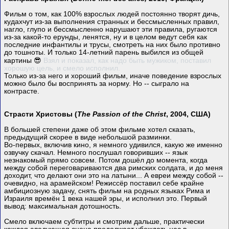
Фильм о том, как 100% взрослых людей постоянно творят дичь,
кудахчут из-за выполнения странных и бессмысленных правил,
нагло, глупо и бессмысленно нарушают эти правила, ругаются
из-за какой-то ерунды, ленятся, ну и в целом ведут себя как
последние инфантилы и трусы, смотреть на них было противно
до тошноты. И только 14-летний парень выбился из общей
картины 😎
Взял и показал, как надо быть мужиком, поставил
хорошую цель, и смело исполнил.
Только из-за него и хороший фильм, иначе поведение взрослых
можно было бы воспринять за норму. Но -- сыграло на
контрасте.
Страсти Христовы (
The Passion of the Christ
, 2004, США)
В большей степени даже об этом фильме хотел сказать,
предыдущий скорее в виде небольшой разминки.
Во-первых, включив кино, я немного удивился, какую же именно
озвучку скачал. Немного послушал говоривших -- язык
незнакомый прямо совсем. Потом дошёл до момента, когда
между собой переговариваются два римских солдата, и до меня
доходит, что делают они это на латыни... А евреи между собой --
очевидно, на арамейском! Режиссёр поставил себе крайне
амбициозную задачу, снять фильм на родных языках Рима и
Израиля времён 1 века нашей эры, и исполнил это. Первый
вывод: максимальная дотошность.
Смело включаем субтитры и смотрим дальше, практически