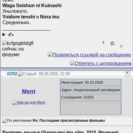
Waga Seishun ni Kuinashi
Уныловато.
Yoidore tenshi
и
Nora inu
Средненько.
__________________
✍
1
⚖️
0
#2352
09.05.2026, 22:49
^
Регистрация: 30.10.2009
Адрес: Национальный заповедник
Ment
Сообщения: 31055
Re: Последние просмотренные фильмы
Расправь крылья (
Donne-moi des ailes,
2019, Франция)