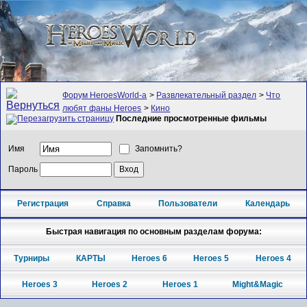
Форум HeroesWorld-а
>
Развлекательный раздел
>
Что
любят фаны Heroes
>
Кино
Последние просмотренные фильмы
Имя
Запомнить?
Пароль
Регистрация
Справка
Пользователи
Календарь
Быстрая навигация по основным разделам форума:
Турниры
КАРТЫ
Heroes 6
Heroes 5
Heroes 4
Heroes 3
Heroes 2
Heroes 1
Might&Magic