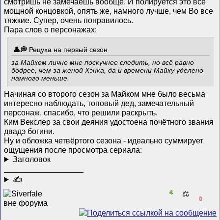
смотришь не замечаешь вообще. И полируется это всё
мощной концовкой, опять же, намного лучше, чем Во все
тяжкие. Супер, очень понравилось.
Пара слов о персонажах:
Рецуха на первый сезон
за Майком лично мне поскучнее следить, но всё равно
бодрее, чем за женой Хэнка, да и времени Майку уделено
намного меньше.
Начиная со второго сезон за Майком мне было весьма
интересно наблюдать, топовый дед, замечательный
персонаж, спасибо, что решили раскрыть.
Ким Векслер за свои деяния удостоена почётного звания
двадэ богини.
Ну и обложка четвёртого сезона - идеально суммирует
ощущения после просмотра сериала:
Заголовок
__________________
✍
4
⚖️
0