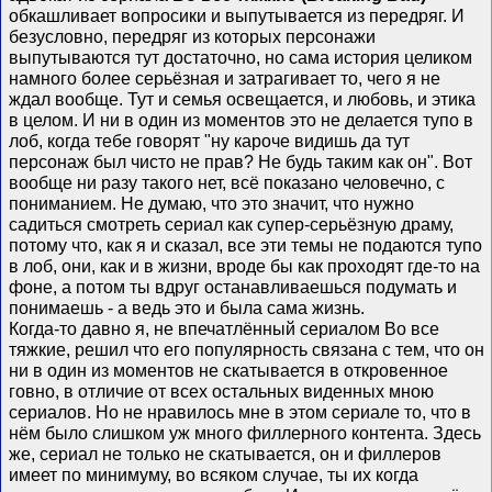
обкашливает вопросики и выпутывается из передряг. И
безусловно, передряг из которых персонажи
выпутываются тут достаточно, но сама история целиком
намного более серьёзная и затрагивает то, чего я не
ждал вообще. Тут и семья освещается, и любовь, и этика
в целом. И ни в один из моментов это не делается тупо в
лоб, когда тебе говорят "ну кароче видишь да тут
персонаж был чисто не прав? Не будь таким как он". Вот
вообще ни разу такого нет, всё показано человечно, с
пониманием. Не думаю, что это значит, что нужно
садиться смотреть сериал как супер-серьёзную драму,
потому что, как я и сказал, все эти темы не подаются тупо
в лоб, они, как и в жизни, вроде бы как проходят где-то на
фоне, а потом ты вдруг останавливаешься подумать и
понимаешь - а ведь это и была сама жизнь.
Когда-то давно я, не впечатлённый сериалом Во все
тяжкие, решил что его популярность связана с тем, что он
ни в один из моментов не скатывается в откровенное
говно, в отличие от всех остальных виденных мною
сериалов. Но не нравилось мне в этом сериале то, что в
нём было слишком уж много филлерного контента. Здесь
же, сериал не только не скатывается, он и филлеров
имеет по минимуму, во всяком случае, ты их когда