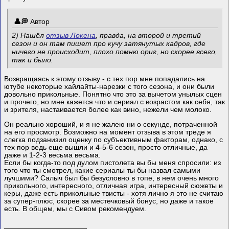
Автор
2) Нашёл
отзыв Локена
, правда, на второй и третий
сезон и он там пишет про кучу затянутых кадров, где
ничего не происходит, плохо помню ориг, но скорее всего,
так и было.
Возвращаясь к этому отзыву - с тех пор мне попадались на
ютубе некоторые хайлайты-нарезки с того сезона, и они были
довольно прикольные. Понятно что это за вычетом унылых сцен
и прочего, но мне кажется что и сериал с возрастом как себя, так
и зрителя, настаивается более как вино, нежели чем молоко.
Он реально хороший, и я не жалею ни о секунде, потраченной
на его просмотр. Возможно на момент отзыва в этом треде я
слегка подзанизил оценку по субъективным факторам, однако, с
тех пор ведь еще вышли и 4-5-6 сезон, просто отличные, да
даже и 1-2-3 весьма весьма.
Если бы когда-то под дулом пистолета вы бы меня спросили: из
того что ты смотрел, какие сериалы ты бы назвал самыми
лучшими? Салыч был бы безусловно в топе, в нем очень много
прикольного, интересного, отличная игра, интересный сюжеты и
керы, даже есть прикольные твисты - хотя лично я это не считаю
за супер-плюс, скорее за местечковый бонус, но даже и такое
есть. В общем, мы с Сивом рекомендуем.
__________________