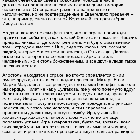
каждая следующая сцена продолжает убеждать нас в
дотошности постановки по самым важным дням в истории
человечества. С поправкой разве что на принятые в
католичестве, но не подтверждённые в Евангелиях предания --
это, например, сцена со святой Вероникой, которая отёрла
Иисуса платом.
Но даже важнее не сам факт того, что на экране происходят
правильные события, а как, с какой болью это показано. Никаких
прикрас, никакого "детского" рейтинга, мы будто оказываемся
там и страдаем вместе с Ним, видя эту кровь и эти слёзы за
людей, которые Его совсем не жалеют, а Он их -- да. Должно
было быть невероятно сложно показать Христа столь
человечным, но и столь божественным, и все другие люди также
на своих местах.
Апостолы находятся в страхе, но кто-то справляется с ним
лучше других, а кто-то, увы, падает до конца. Матерь Его и
Мария Магдалина -- сопровождают до самой Голгофы, как велит
им сердце. Пилат не как у Булгакова, где у него почему-то вдруг
болит голова, этот в здравом уме и твёрдой памяти, вроде и
жаль ему Иисуса, да и первосвященники ненавистны, но
политика велит поступить по-своему; он прежде всего римский
наместник, а потом уже человек, и эти неправильные
приоритеты делают ему плохую службу. Ироду лишь бы
хиханьки да хаханьки, ничего, знаем мы, что потом ещё
поплакать успеет. Игра актёров такая, будто ты, зритель, всех
этих людей уже много лет знаешь, и все их мысли и чаяния,
сомнения и решения как через кристальную гладь озера видны.