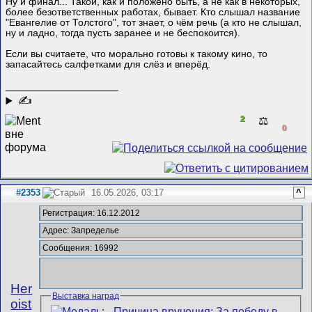
Ну и финал... Такой, как и положено быть, а не как в некоторых,
более безответственных работах, бывает. Кто слышал название
"Евангелие от Толстого", тот знает, о чём речь (а кто не слышал,
ну и ладно, тогда пусть заранее и не беспокоится).
Если вы считаете, что морально готовы к такому кино, то
запасайтесь салфетками для слёз и вперёд.
__________________
✍
2
⚖️
0
#2353
16.05.2026, 03:17
^
Регистрация: 16.12.2012
Адрес: Запределье
Сообщения: 16992
Her
Выставка наград
oist