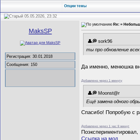
Опции темы
05.05.2026, 23:32
Re: = Неболь
MaksSP
sork96
ты про обновление все
Регистрация: 30.01.2018
Сообщения: 150
Да именно, менюшка вни
Добавлено через 1 минуту
Mооnst@r
Ещё замена одного обры
Спасибо! Попробую с р
Добавлено через 1 час 9 минут
Поэкспериментировал, 
Ссылка на мод