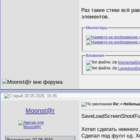
Раз такие стеки всё ра
элементов.
Миниатюры
Вложения
ElementalE
LargeIconE
30.05.2026, 15:45
Re: = Неболь
Mооnst@r
SaveLoadScreenShootFul
Хотел сделать немного 
Сделал под фулл хд. Х
Регистрация: 07.08.2019