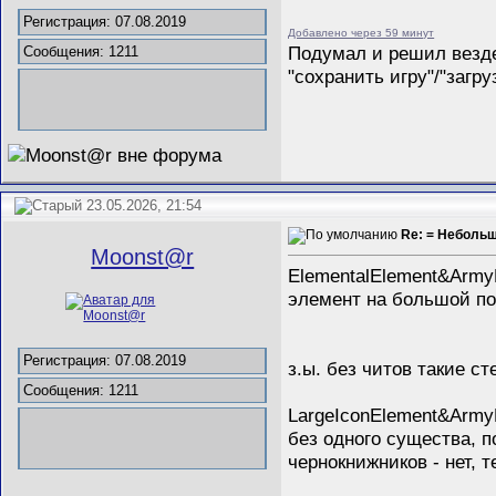
Регистрация: 07.08.2019
Добавлено через 59 минут
Подумал и решил везде 
Сообщения: 1211
"сохранить игру"/"загр
23.05.2026, 21:54
Re: = Неболь
Mооnst@r
ElementalElement&Army
элемент на большой по
Регистрация: 07.08.2019
з.ы. без читов такие с
Сообщения: 1211
LargeIconElement&Army
без одного существа, 
чернокнижников - нет, т