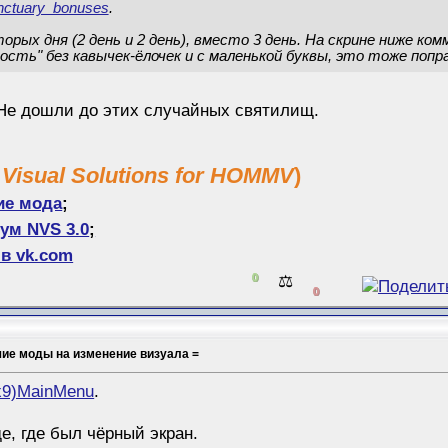
ctuary_bonuses
.
орых дня (2 день и 2 день), вместо 3 день. На скрине ниже к
ость" без кавычек-ёлочек и с маленькой буквы, это тоже поправ
 Не дошли до этих случайных святилищ.
 Visual Solutions for HOMMV
)
ие мода
;
ум NVS 3.0
;
в vk.com
0
⚖️
0
шие моды на изменение визуала =
x9)MainMenu
.
е, где был чёрный экран.