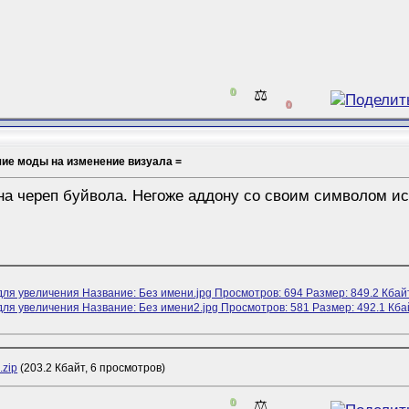
0
⚖️
0
шие моды на изменение визуала =
на череп буйвола. Негоже аддону со своим символом ис
.zip
(203.2 Кбайт, 6 просмотров)
0
⚖️