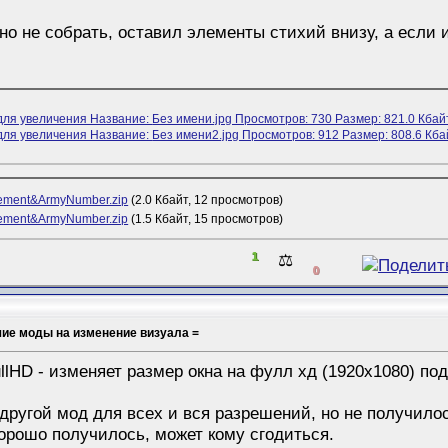
вно не собрать, оставил элементы стихий внизу, а если 
lement&ArmyNumber.zip
(2.0 Кбайт, 12 просмотров)
lement&ArmyNumber.zip
(1.5 Кбайт, 15 просмотров)
1
⚖️
0
шие моды на изменение визуала =
lHD - изменяет размер окна на фулл хд (1920x1080) под
другой мод для всех и вся разрешений, но не получилос
орошо получилось, может кому сгодиться.