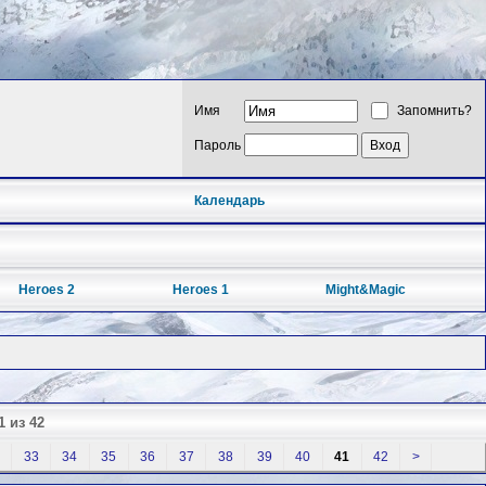
Имя
Запомнить?
Пароль
Календарь
Heroes 2
Heroes 1
Might&Magic
1 из 42
33
34
35
36
37
38
39
40
41
42
>