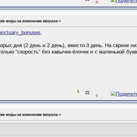
0
шие моды на изменение визуала =
nctuary_bonuses
.
торых дня (2 день и 2 день), вместо 3 день. На скрине
олько "скорость" без кавычек-ёлочек и с маленькой букв
1
⚖️
0
шие моды на изменение визуала =