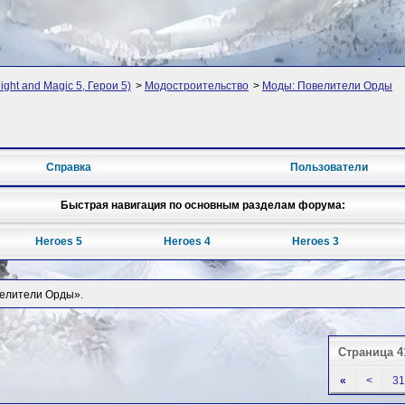
ght and Magic 5, Герои 5)
>
Модостроительство
>
Моды: Повелители Орды
Справка
Пользователи
Быстрая навигация по основным разделам форума:
Heroes 5
Heroes 4
Heroes 3
велители Орды».
Страница 4
«
<
31