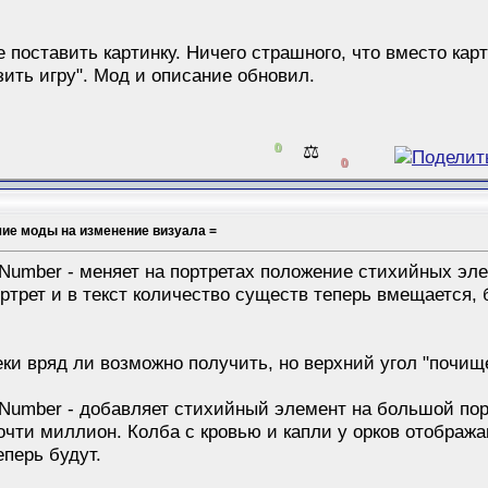
поставить картинку. Ничего страшного, что вместо кар
узить игру". Мод и описание обновил.
0
⚖️
0
шие моды на изменение визуала =
Number - меняет на портретах положение стихийных эле
ртрет и в текст количество существ теперь вмещается, 
теки вряд ли возможно получить, но верхний угол "почищ
Number - добавляет стихийный элемент на большой порт
почти миллион. Колба с кровью и капли у орков отобра
еперь будут.