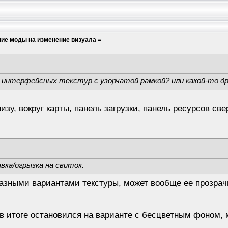
шие моды на изменение визуала =
х интерфейсных текстур с узорчатой рамкой? или какой-то д
зу, вокруг карты, панель загрузки, панель ресурсов све
вка/огрызка на свиток.
азными вариантами текстуры, может вообще ее прозрач
в итоге остановился на варианте с бесцветным фоном, м