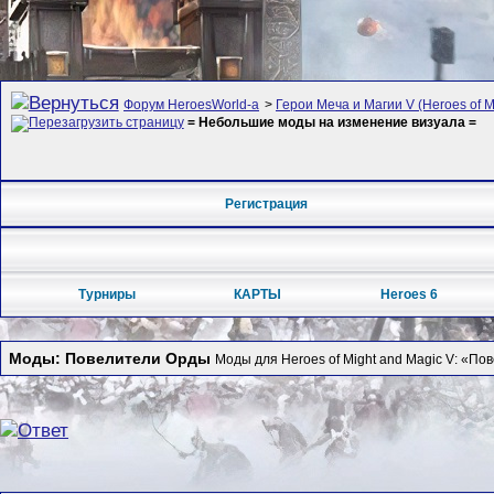
Форум HeroesWorld-а
>
Герои Меча и Магии V (Heroes of Mi
= Небольшие моды на изменение визуала =
Регистрация
Турниры
КАРТЫ
Heroes 6
Моды: Повелители Орды
Моды для Heroes of Might and Magic V: «По