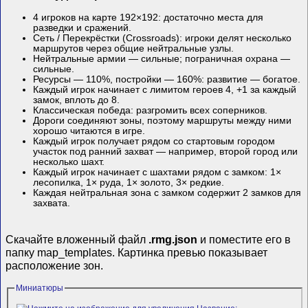
4 игроков на карте 192×192: достаточно места для
разведки и сражений.
Сеть / Перекрёстки (Crossroads): игроки делят несколько
маршрутов через общие нейтральные узлы.
Нейтральные армии — сильные; пограничная охрана —
сильные.
Ресурсы — 110%, постройки — 160%: развитие — богатое.
Каждый игрок начинает с лимитом героев 4, +1 за каждый
замок, вплоть до 8.
Классическая победа: разгромить всех соперников.
Дороги соединяют зоны, поэтому маршруты между ними
хорошо читаются в игре.
Каждый игрок получает рядом со стартовым городом
участок под ранний захват — например, второй город или
несколько шахт.
Каждый игрок начинает с шахтами рядом с замком: 1×
лесопилка, 1× руда, 1× золото, 3× редкие.
Каждая нейтральная зона с замком содержит 2 замков для
захвата.
Скачайте вложенный файл
.rmg.json
и поместите его в
папку map_templates. Картинка превью показывает
расположение зон.
Миниатюры