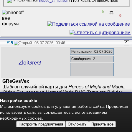
nebug_2.rmg.json
(110.3 Кбайт, 14 просмотров)
0
⚖️
0
#15
03.07.2026, 00:46
^
Регистрация: 02.07.2026
Сообщения: 2
ZloiGreG
GReGvsVex
Шаблон случайной карты для
Heroes of Might and Magic:
Olden Era
, создан в HeroesWorld RMG Template Builder
v1.2.2.
Настройки cookie
Мы используем cookies для улучшения работы сайта. Продолжая
Как это будет играться:
использовать сайт, вы соглашаетесь с использованием
необходимых cookies.
2 игроков на карте 240×240: много простора для разведки
до крупных сражений.
Настроить предпочтения
Отклонить
Принять все
Сеть / Перекрёстки (Crossroads): игроки делят несколько