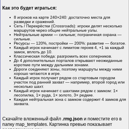
Как это будет играться:
8 игроков на карте 240×240: достаточно места для
разведки и сражений.
Сеть / Перекрёстки (Crossroads): игроки делят несколько
маршрутов через общие нейтральные узлы.
Нейтральные армии — сильные; пограничная охрана —
сильные.
Ресурсы — 120%, постройки — 200%: развитие — богатое.
Каждый игрок начинает с лимитом героев 4, +1 за каждый
замок, вплоть до 10.
Классическая победа: разгромить всех соперников.
До 4 дополнительных порталов открывают неожиданные
короткие пути между дальними зонами.
Дороги соединяют зоны, поэтому маршруты между ними
хорошо читаются в игре.
Каждый игрок получает рядом со стартовым городом
участок под ранний захват — например, второй город или
несколько шахт.
Каждый игрок начинает с шахтами рядом с замком: 1×
лесопилка, 1× руда, 1× золото, 3× редкие.
Каждая нейтральная зона с замком содержит 4 замков для
захвата.
Скачайте вложенный файл
.rmg.json
и поместите его в
папку map_templates. Картинка превью показывает