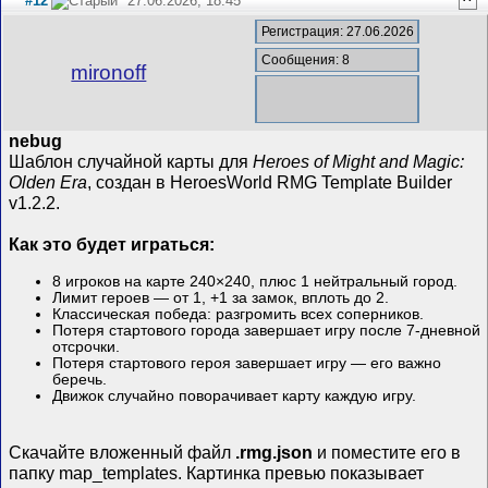
#12
27.06.2026, 18:45
^
Регистрация: 27.06.2026
Сообщения: 8
mironoff
nebug
Шаблон случайной карты для
Heroes of Might and Magic:
Olden Era
, создан в HeroesWorld RMG Template Builder
v1.2.2.
Как это будет играться:
8 игроков на карте 240×240, плюс 1 нейтральный город.
Лимит героев — от 1, +1 за замок, вплоть до 2.
Классическая победа: разгромить всех соперников.
Потеря стартового города завершает игру после 7-дневной
отсрочки.
Потеря стартового героя завершает игру — его важно
беречь.
Движок случайно поворачивает карту каждую игру.
Скачайте вложенный файл
.rmg.json
и поместите его в
папку map_templates. Картинка превью показывает