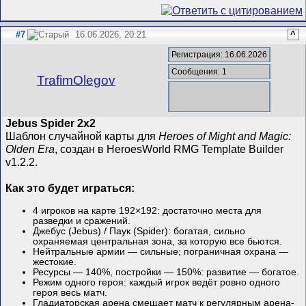
#7
16.06.2026, 20:21
^
Регистрация: 16.06.2026
Сообщения: 1
TrafimOlegov
Jebus Spider 2x2
Шаблон случайной карты для
Heroes of Might and Magic:
Olden Era
, создан в HeroesWorld RMG Template Builder
v1.2.2.
Как это будет играться:
4 игроков на карте 192×192: достаточно места для
разведки и сражений.
Джебус (Jebus) / Паук (Spider): богатая, сильно
охраняемая центральная зона, за которую все бьются.
Нейтральные армии — сильные; пограничная охрана —
жестокие.
Ресурсы — 140%, постройки — 150%: развитие — богатое.
Режим одного героя: каждый игрок ведёт ровно одного
героя весь матч.
Гладиаторская арена смещает матч к регулярным арена-