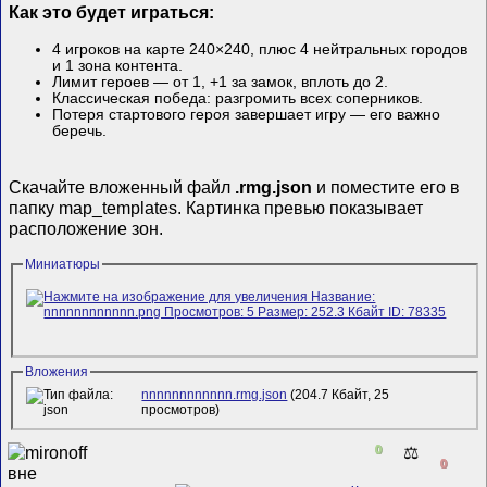
Как это будет играться:
4 игроков на карте 240×240, плюс 4 нейтральных городов
и 1 зона контента.
Лимит героев — от 1, +1 за замок, вплоть до 2.
Классическая победа: разгромить всех соперников.
Потеря стартового героя завершает игру — его важно
беречь.
Скачайте вложенный файл
.rmg.json
и поместите его в
папку map_templates. Картинка превью показывает
расположение зон.
Миниатюры
Вложения
nnnnnnnnnnnn.rmg.json
(204.7 Кбайт, 25
просмотров)
0
⚖️
0