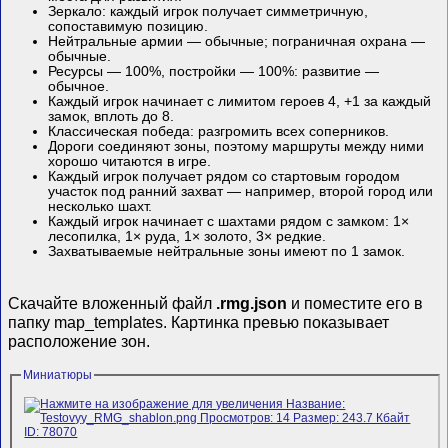
Зеркало: каждый игрок получает симметричную,
сопоставимую позицию.
Нейтральные армии — обычные; пограничная охрана —
обычные.
Ресурсы — 100%, постройки — 100%: развитие —
обычное.
Каждый игрок начинает с лимитом героев 4, +1 за каждый
замок, вплоть до 8.
Классическая победа: разгромить всех соперников.
Дороги соединяют зоны, поэтому маршруты между ними
хорошо читаются в игре.
Каждый игрок получает рядом со стартовым городом
участок под ранний захват — например, второй город или
несколько шахт.
Каждый игрок начинает с шахтами рядом с замком: 1×
лесопилка, 1× руда, 1× золото, 3× редкие.
Захватываемые нейтральные зоны имеют по 1 замок.
Скачайте вложенный файл
.rmg.json
и поместите его в
папку map_templates. Картинка превью показывает
расположение зон.
Миниатюры