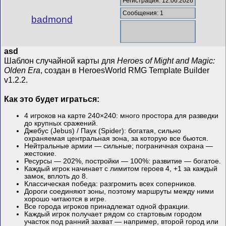
Регистрация: 12.06.2026
Сообщения: 1
badmond
asd
Шаблон случайной карты для
Heroes of Might and Magic:
Olden Era
, создан в HeroesWorld RMG Template Builder
v1.2.2.
Как это будет играться:
4 игроков на карте 240×240: много простора для разведки
до крупных сражений.
Джебус (Jebus) / Паук (Spider): богатая, сильно
охраняемая центральная зона, за которую все бьются.
Нейтральные армии — сильные; пограничная охрана —
жестокие.
Ресурсы — 202%, постройки — 100%: развитие — богатое.
Каждый игрок начинает с лимитом героев 4, +1 за каждый
замок, вплоть до 8.
Классическая победа: разгромить всех соперников.
Дороги соединяют зоны, поэтому маршруты между ними
хорошо читаются в игре.
Все города игроков принадлежат одной фракции.
Каждый игрок получает рядом со стартовым городом
участок под ранний захват — например, второй город или