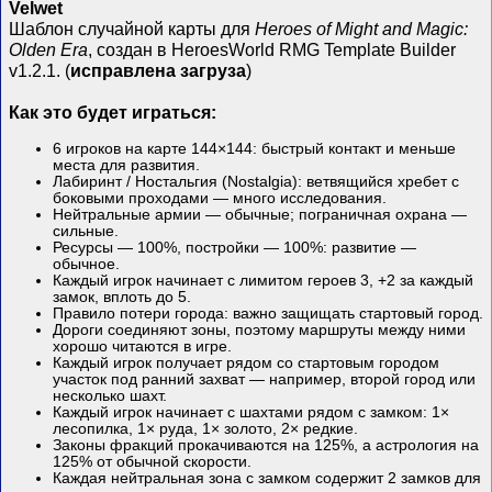
Velwet
Шаблон случайной карты для
Heroes of Might and Magic:
Olden Era
, создан в HeroesWorld RMG Template Builder
v1.2.1. (
исправлена загруза
)
Как это будет играться:
6 игроков на карте 144×144: быстрый контакт и меньше
места для развития.
Лабиринт / Ностальгия (Nostalgia): ветвящийся хребет с
боковыми проходами — много исследования.
Нейтральные армии — обычные; пограничная охрана —
сильные.
Ресурсы — 100%, постройки — 100%: развитие —
обычное.
Каждый игрок начинает с лимитом героев 3, +2 за каждый
замок, вплоть до 5.
Правило потери города: важно защищать стартовый город.
Дороги соединяют зоны, поэтому маршруты между ними
хорошо читаются в игре.
Каждый игрок получает рядом со стартовым городом
участок под ранний захват — например, второй город или
несколько шахт.
Каждый игрок начинает с шахтами рядом с замком: 1×
лесопилка, 1× руда, 1× золото, 2× редкие.
Законы фракций прокачиваются на 125%, а астрология на
125% от обычной скорости.
Каждая нейтральная зона с замком содержит 2 замков для