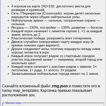
4 игроков на карте 192×192: достаточно места для
разведки и сражений.
Сеть / Перекрёстки (Crossroads): игроки делят несколько
маршрутов через общие нейтральные узлы.
Нейтральные армии — сильные; пограничная охрана —
сильные.
Ресурсы — 150%, постройки — 130%: развитие — богатое.
Каждый игрок начинает с лимитом героев 1, +1 за каждый
замок, вплоть до 2.
Классическая победа: разгромить всех соперников.
Движок случайно поворачивает карту каждую игру (в
превью показан один вариант).
Дороги соединяют зоны, поэтому маршруты между ними
хорошо читаются в игре.
Каждый игрок получает рядом со стартовым городом
участок под ранний захват — например, второй город или
несколько шахт.
Каждый игрок начинает с шахтами рядом с замком: 1×
лесопилка, 1× руда, 1× золото, 3× редкие.
Захватываемые нейтральные города имеют по 1 замок.
Скачайте вложенный файл
.rmg.json
и поместите его в
папку map_templates. Картинка превью показывает
расположение зон.
Миниатюры