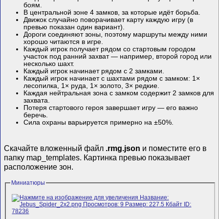
боям.
В центральной зоне 4 замков, за которые идёт борьба.
Движок случайно поворачивает карту каждую игру (в
превью показан один вариант).
Дороги соединяют зоны, поэтому маршруты между ними
хорошо читаются в игре.
Каждый игрок получает рядом со стартовым городом
участок под ранний захват — например, второй город или
несколько шахт.
Каждый игрок начинает рядом с 2 замками.
Каждый игрок начинает с шахтами рядом с замком: 1×
лесопилка, 1× руда, 1× золото, 3× редкие.
Каждая нейтральная зона с замком содержит 2 замков для
захвата.
Потеря стартового героя завершает игру — его важно
беречь.
Сила охраны варьируется примерно на ±50%.
Скачайте вложенный файл
.rmg.json
и поместите его в
папку map_templates. Картинка превью показывает
расположение зон.
Миниатюры