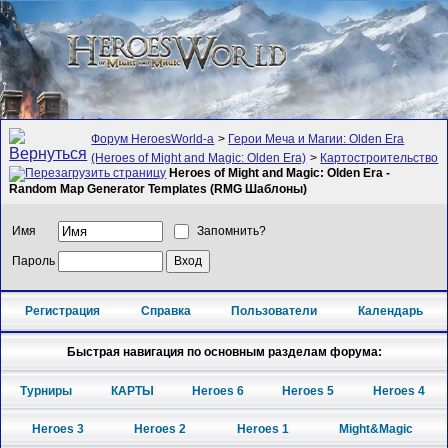
Форум HeroesWorld-а
>
Герои Меча и Магии: Olden Era
(Heroes of Might and Magic: Olden Era)
>
Картостроительство
Heroes of Might and Magic: Olden Era -
Random Map Generator Templates (RMG Шаблоны)
Имя
Запомнить?
Пароль
Регистрация
Справка
Пользователи
Календарь
Быстрая навигация по основным разделам форума:
Турниры
КАРТЫ
Heroes 6
Heroes 5
Heroes 4
Heroes 3
Heroes 2
Heroes 1
Might&Magic