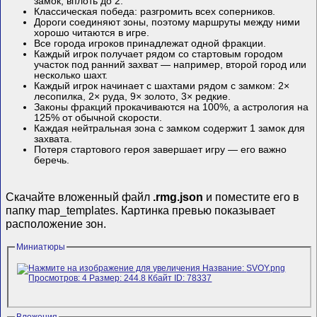
замок, вплоть до 2.
Классическая победа: разгромить всех соперников.
Дороги соединяют зоны, поэтому маршруты между ними
хорошо читаются в игре.
Все города игроков принадлежат одной фракции.
Каждый игрок получает рядом со стартовым городом
участок под ранний захват — например, второй город или
несколько шахт.
Каждый игрок начинает с шахтами рядом с замком: 2×
лесопилка, 2× руда, 9× золото, 3× редкие.
Законы фракций прокачиваются на 100%, а астрология на
125% от обычной скорости.
Каждая нейтральная зона с замком содержит 1 замок для
захвата.
Потеря стартового героя завершает игру — его важно
беречь.
Скачайте вложенный файл
.rmg.json
и поместите его в
папку map_templates. Картинка превью показывает
расположение зон.
Миниатюры
Вложения