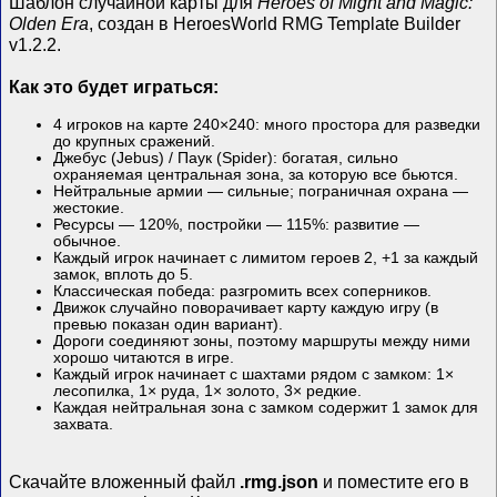
Шаблон случайной карты для
Heroes of Might and Magic:
Olden Era
, создан в HeroesWorld RMG Template Builder
v1.2.2.
Как это будет играться:
4 игроков на карте 240×240: много простора для разведки
до крупных сражений.
Джебус (Jebus) / Паук (Spider): богатая, сильно
охраняемая центральная зона, за которую все бьются.
Нейтральные армии — сильные; пограничная охрана —
жестокие.
Ресурсы — 120%, постройки — 115%: развитие —
обычное.
Каждый игрок начинает с лимитом героев 2, +1 за каждый
замок, вплоть до 5.
Классическая победа: разгромить всех соперников.
Движок случайно поворачивает карту каждую игру (в
превью показан один вариант).
Дороги соединяют зоны, поэтому маршруты между ними
хорошо читаются в игре.
Каждый игрок начинает с шахтами рядом с замком: 1×
лесопилка, 1× руда, 1× золото, 3× редкие.
Каждая нейтральная зона с замком содержит 1 замок для
захвата.
Скачайте вложенный файл
.rmg.json
и поместите его в