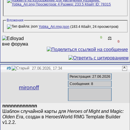
Вложения
Yobka_Ari.rmg.json
(183.4 Кбайт, 24 просмотров)
0
⚖️
0
#9
27.06.2026, 17:34
^
Регистрация: 27.06.2026
Сообщения: 8
mironoff
nnnnnnnnnnnn
Шаблон случайной карты для
Heroes of Might and Magic:
Olden Era
, создан в HeroesWorld RMG Template Builder
v1.2.2.