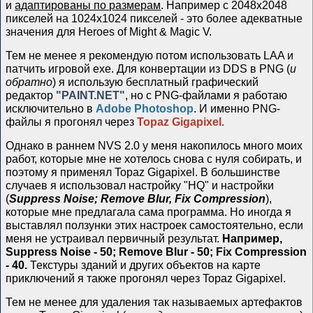
и
адаптированы по размерам
. Например с 2048х2048
пикселей на 1024х1024 пикселей - это более адекватные
значения для Heroes of Might & Magic V.
Тем не менее я рекомендую потом использовать LAA и
патчить игровой exe. Для конвертации из DDS в PNG (
и
обратно
) я использую бесплатный графический
редактор
"PAINT.NET"
, но с PNG-файлами я работаю
исключительно в
Adobe Photoshop
. И именно PNG-
файлы я прогонял через
Topaz Gigapixel.
Однако в раннем NVS 2.0 у меня накопилось много моих
работ, которые мне не хотелось снова с нуля собирать, и
поэтому я применял Topaz Gigapixel. В большинстве
случаев я использовал настройку "HQ" и настройки
(
Suppress Noise; Remove Blur, Fix Compression
),
которые мне предлагала сама программа. Но иногда я
выставлял ползунки этих настроек самостоятельно, если
меня не устраивал первичный результат.
Например,
Suppress Noise - 50; Remove Blur - 50; Fix Compression
- 40.
Текстуры зданий и других объектов на карте
приключений я также прогонял через Topaz Gigapixel.
Тем не менее для удаления так называемых артефактов