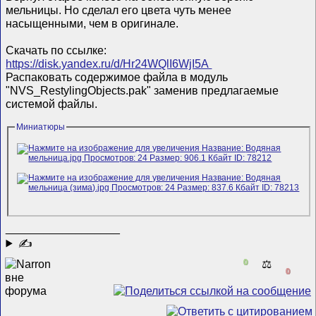
мельницы. Но сделал его цвета чуть менее
насыщенными, чем в оригинале.
Скачать по ссылке:
https://disk.yandex.ru/d/Hr24WQlI6WjI5A
Распаковать содержимое файла в модуль
"NVS_RestylingObjects.pak" заменив предлагаемые
системой файлы.
Миниатюры
__________________
✍
0
⚖️
0