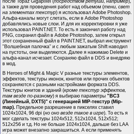
после Topaz Gigapixel (
посредством ретуши, например
),
а также для проведения работ над объемом (
тени, свет
на элементах текстур
) я использовал Adobe Photoshop.
Альфа-каналы могут слетать, если в Adobe Photoshop
добавлялись новые слои. И для их корректировки я уже
использовал PAINT.NET. То есть я закончил работу над
PNG, сохранил файл в Adobe Photoshop, затем открыл
этот сохраненный файл в PAINT.NET, выбрал инструмент
"Волшебная палочка" и с любым зажатым Shift наводил
на пустоты, они выделяются. Далее я нажимаю Delete и
альфа-канал исчезает. Сохраняю файл в DDS и внедряю
в мод.
В Heroes of Might & Magic V разные текстуры элементов,
эффектов, текстуры иконок, юнитов или прочих объектов
сохраняются с разными настройками формата DDS.
Текстуры юнитов и зданий (
кроме текстур эффектов,
там везде по-разному
) я выбираю параметры
"BC3
(Линейный, DXT5)"
с генерацией MIP-текстур (Mip-
map).
Предельное разрешение в пикселях ставил
1024х1024, 96 dpi (
но оно везде такое в игре
). То есть я
мог сделать текстуры 1024х512, 512х1024, 512х512;
512х256 и т.д. Но не больше 1024х1024, дальше без LAA
игра может внезапно закрашиться. А если применять