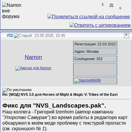
1
⚖️
0
#52
23.06.2026, 15:45
^
Регистрация: 22.03.2022
Адрес: Москва
Narron
Сообщения: 352
Re: [МОД] NVS 3.0 для Heroes of Might & Magic V: Tribes of the East
Фикс для "NVS_Landscapes.pak".
Наш коллега - Григорий Izenhorn (
автор кампании
"Упорство Самурая"
) во время работы в редакторе карт
обнаружил в моём моде проблему с текстурой пропасти
(
см. скриншот № 1
).