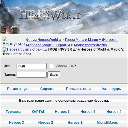
Форум HeroesWorld-а
>
Герои Меча и Магии V (Heroes of
Might and Magic 5, Герои 5)
>
Модостроительство
[МОД] NVS 3.0 для Heroes of Might & Magic V:
Tribes of the East
Имя
Запомнить?
Пароль
Регистрация
Справка
Пользователи
Календарь
Быстрая навигация по основным разделам форума:
Турниры
КАРТЫ
Heroes 6
Heroes 5
Heroes 4
Heroes 3
Heroes 2
Heroes 1
Might&Magic