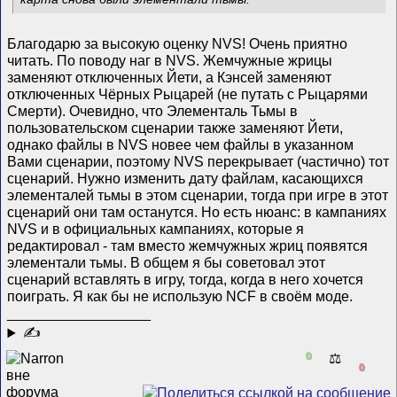
Благодарю за высокую оценку NVS! Очень приятно
читать. По поводу наг в NVS. Жемчужные жрицы
заменяют отключенных Йети, а Кэнсей заменяют
отключенных Чёрных Рыцарей (не путать с Рыцарями
Смерти). Очевидно, что Элементаль Тьмы в
пользовательском сценарии также заменяют Йети,
однако файлы в NVS новее чем файлы в указанном
Вами сценарии, поэтому NVS перекрывает (частично) тот
сценарий. Нужно изменить дату файлам, касающихся
элементалей тьмы в этом сценарии, тогда при игре в этот
сценарий они там останутся. Но есть нюанс: в кампаниях
NVS и в официальных кампаниях, которые я
редактировал - там вместо жемчужных жриц появятся
элементали тьмы. В общем я бы советовал этот
сценарий вставлять в игру, тогда, когда в него хочется
поиграть. Я как бы не использую NCF в своём моде.
__________________
✍
0
⚖️
0