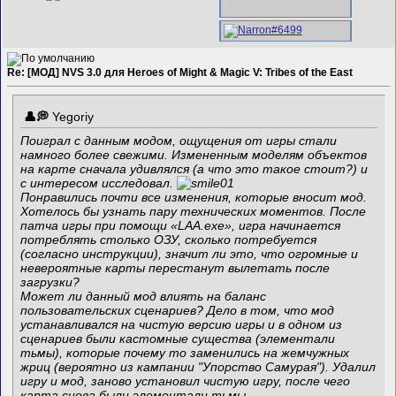
Re: [МОД] NVS 3.0 для Heroes of Might & Magic V: Tribes of the East
Yegoriy
Поиграл с данным модом, ощущения от игры стали
намного более свежими. Измененным моделям объектов
на карте сначала удивлялся (а что это такое стоит?) и
с интересом исследовал.
Понравились почти все изменения, которые вносит мод.
Хотелось бы узнать пару технических моментов. После
патча игры при помощи «LAA.exe», игра начинается
потреблять столько ОЗУ, сколько потребуется
(согласно инструкции), значит ли это, что огромные и
невероятные карты перестанут вылетать после
загрузки?
Может ли данный мод влиять на баланс
пользовательских сценариев? Дело в том, что мод
устанавливался на чистую версию игры и в одном из
сценариев были кастомные существа (элементали
тьмы), которые почему то заменились на жемчужных
жриц (вероятно из кампании
"Упорство Самурая").
Удалил
игру и мод, заново установил чистую игру, после чего
карта снова были элементали тьмы.