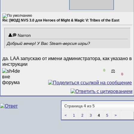
Re: [МОД] NVS 3.0 для Heroes of Might & Magic V: Tribes of the East
Narron
Добрый вечер! У Вас Steam-версия игры?
да. LAA запускаю от имени администратора, как указано в
инструкции
0
⚖️
0
Страница 4 из 5
<
1
2
3
4
5
>