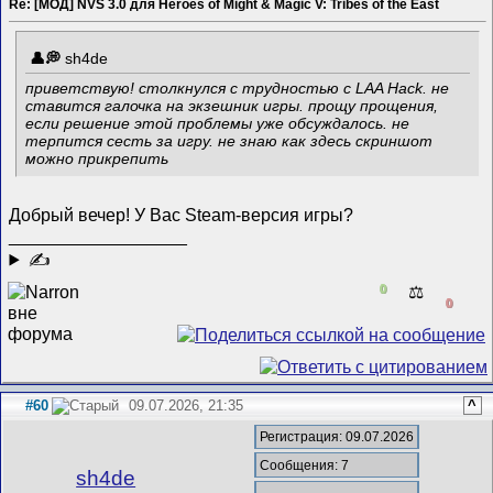
Re: [МОД] NVS 3.0 для Heroes of Might & Magic V: Tribes of the East
sh4de
приветствую! столкнулся с трудностью с LAA Hack. не
ставится галочка на экзешник игры. прощу прощения,
если решение этой проблемы уже обсуждалось. не
терпится сесть за игру. не знаю как здесь скриншот
можно прикрепить
Добрый вечер! У Вас Steam-версия игры?
__________________
✍
0
⚖️
0
#60
09.07.2026, 21:35
^
Регистрация: 09.07.2026
Сообщения: 7
sh4de