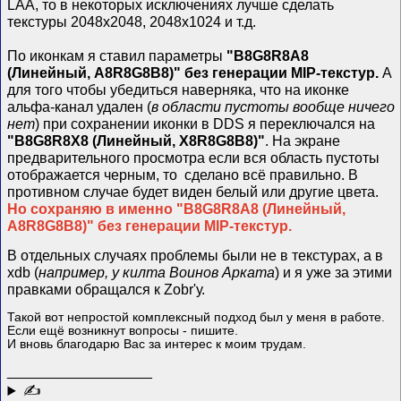
LAA, то в некоторых исключениях лучше сделать
текстуры 2048х2048, 2048х1024 и т.д.
По иконкам я ставил параметры
"B8G8R8A8
(Линейный, A8R8G8B8)" без генерации MIP-текстур.
А
для того чтобы убедиться наверняка, что на иконке
альфа-канал удален (
в области пустоты вообще ничего
нет
) при сохранении иконки в DDS я переключался на
"B8G8R8X8 (Линейный, X8R8G8B8)"
. На экране
предварительного просмотра если вся область пустоты
отображается черным, то сделано всё правильно. В
противном случае будет виден белый или другие цвета.
Но сохраняю в именно
"B8G8R8A8 (Линейный,
A8R8G8B8)" без генерации MIP-текстур.
В отдельных случаях проблемы были не в текстурах, а в
xdb (
например, у килта Воинов Арката
) и я уже за этими
правками обращался к Zobr'у.
Такой вот непростой комплексный подход был у меня в работе.
Если ещё возникнут вопросы - пишите.
И вновь благодарю Вас за интерес к моим трудам.
__________________
✍