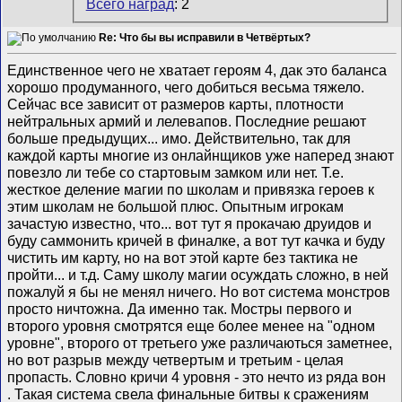
Всего наград
: 2
Re: Что бы вы исправили в Четвёртых?
Единственное чего не хватает героям 4, дак это баланса
хорошо продуманного, чего добиться весьма тяжело.
Сейчас все зависит от размеров карты, плотности
нейтральных армий и лелевапов. Последние решают
больше предыдущих... имо. Действительно, так для
каждой карты многие из онлайнщиков уже наперед знают
повезло ли тебе со стартовым замком или нет. Т.е.
жесткое деление магии по школам и привязка героев к
этим школам не большой плюс. Опытным игрокам
зачастую известно, что... вот тут я прокачаю друидов и
буду саммонить кричей в финалке, а вот тут качка и буду
чистить им карту, но на вот этой карте без тактика не
пройти... и т.д. Саму школу магии осуждать сложно, в ней
пожалуй я бы не менял ничего. Но вот система монстров
просто ничтожна. Да именно так. Мостры первого и
второго уровня смотрятся еще более менее на "одном
уровне", второго от третьего уже различаються заметнее,
но вот разрыв между четвертым и третьим - целая
пропасть. Словно кричи 4 уровня - это нечто из ряда вон
. Такая система свела финальные битвы к сражениям