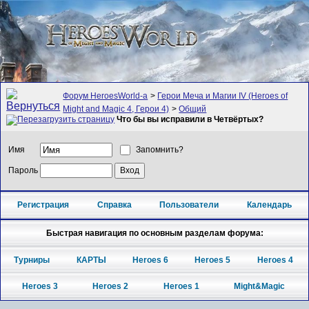
Форум HeroesWorld-а
>
Герои Меча и Магии IV (Heroes of
Might and Magic 4, Герои 4)
>
Общий
Что бы вы исправили в Четвёртых?
Имя
Запомнить?
Пароль
Регистрация
Справка
Пользователи
Календарь
Быстрая навигация по основным разделам форума:
Турниры
КАРТЫ
Heroes 6
Heroes 5
Heroes 4
Heroes 3
Heroes 2
Heroes 1
Might&Magic