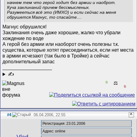
начнем тем что герой ходит без армии и наоброт.
Куча заклинаний причем бессмысленых.
Разумееться всё это (ИМХО) и если сейчас на меня
обрушется Магнус, то спасайте....
Магнус обрушился!
Заклинания очень даже хорошие, жалко что убрали
хождение по воде
А герой без армии или наоборот очень полезны т.к.
существа, которые хотят присоединиться, если нет места
в армии исчезают (так было в Тройке) а сейчас
дополнительный запас
__________________
✍
0
⚖️
0
#4
06.04.2006, 22:55
^
Регистрация: 23.01.2006
Адрес: online
Vlad