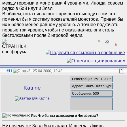
между героями и монстрами 4 уровнями. Иногда, совсем
редко в бой идут и 3лвл.
В общем, пока писал пост, пришел к выводу о том, что
поменял бы я систему показателей монстров. Привел бы
их к более менее равному уровню. А точнее подкачать
первые три уровня, чтобы не оказывались они столь
бестолковыми после 2 игровой недли.
0
⚖️
0
#11
25.04.2006, 12:43
^
Регистрация: 25.11.2005
Адрес: Санкт-Петербург
Katrine
Сообщения: 530
Re: Что бы вы исправили в Четвёртых?
Ну почему же 3лвл брать надо. И всегда. Джины,