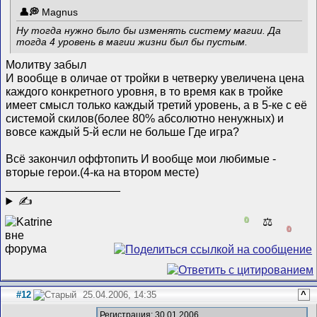
Magnus
Ну тогда нужно было бы изменять систему магии. Да
тогда 4 уровень в магии жизни был бы пустым.
Молитву забыл
И вообще в оличае от тройки в четверку увеличена цена
каждого конкретного уровня, в то время как в тройке
имеет смысл только каждый третий уровень, а в 5-ке с её
системой скилов(более 80% абсолютно ненужных) и
вовсе каждый 5-й если не больше
Где игра?
Всё закончил оффтопить
И вообще мои любимые -
вторые герои.(4-ка на втором месте)
__________________
✍
0
⚖️
0
#12
25.04.2006, 14:35
^
Регистрация: 30.01.2006