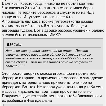
Вампиры, Крестоносцы - никогда не портят картины
Что касаемо 2-го и 1-го лвл - это мясо, а мясо берет
числом. Не теряйте берсерков и спустите их на ЧД в
конце игры. И тут уже 1лвл сильнее 4-го
А приводить лвл как в тройке(пятерке) когда разица
минимальна с 1-го по 4-й это глупость. Да еще и
апгрейды тудаже. Вот в двойке разброс уровней и баланс
замков был оптимальным. ИМХО.
Xaker
Нет я нечего против зклинаний не имею... Просто
слишком много вариантов одного дейчтвия, скажем
замедлание сколько в четверки видов????? Я даже со
счета сбился... Чем не нравиться одно но эффект по
больше????
Это просто говорит о классе игрока. Если против тебя
берсерки и гарпии, то применение массового замедления
приведет к потерям, а надо применять точечное на
берсерков. Вот так. Не говоря уже о том когда у тебя есть
массовый диспел, но твои твари прокляты точечно.
Получается диспел сработает против тебя
Заклинания и
их разбивка в 4-ке идеальна