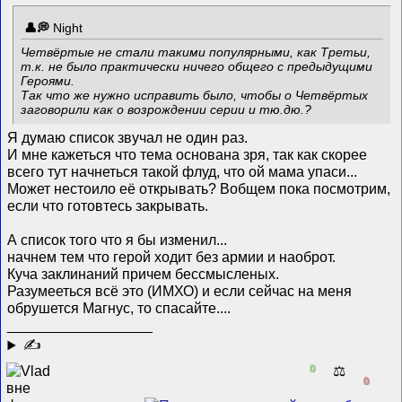
Night
Четвёртые не стали такими популярными, как Третьи,
т.к. не было практически ничего общего с предыдущими
Героями.
Так что же нужно исправить было, чтобы о Четвёртых
заговорили как о возрождении серии и тю.дю.?
Я думаю список звучал не один раз.
И мне кажеться что тема основана зря, так как скорее
всего тут начнеться такой флуд, что ой мама упаси...
Может нестоило её открывать? Вобщем пока посмотрим,
если что готовтесь закрывать.
А список того что я бы изменил...
начнем тем что герой ходит без армии и наоброт.
Куча заклинаний причем бессмысленых.
Разумееться всё это (ИМХО) и если сейчас на меня
обрушется Магнус, то спасайте....
__________________
✍
0
⚖️
0