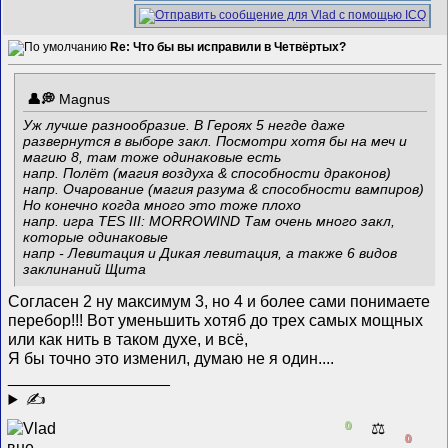
Re: Что бы вы исправили в Четвёртых?
Magnus
Уж лучше разнообразие. В Героях 5 негде даже
развернутся в выборе закл. Посмотри хотя бы на меч и
магию 8, там тоже одинаковые есть
напр. Полёт (магия воздуха & способности драконов)
напр. Очарование (магия разума & способности вампиров)
Но конечно когда много это тоже плохо
напр. игра TES III: MORROWIND Там очень много закл,
которые одинаковые
напр - Левитация и Дикая левитация, а также 6 видов
заклинаний Щита
Согласен 2 ну максимум 3, но 4 и более сами понимаете
перебор!!! Вот уменьшить хотяб до трех самых мощных
или как нить в таком духе, и всё,
Я бы точно это изменил, думаю не я один....
__________________
✍
0
⚖️
0