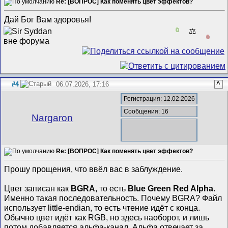
Re: [ВОПРОС] Как поменять цвет эффектов?
Дай Бог Вам здоровья!
0
⚖️
0
#4
06.07.2026, 17:16
^
Регистрация: 12.02.2026
Сообщения: 16
Nargaron
Re: [ВОПРОС] Как поменять цвет эффектов?
Прошу прощения, что ввёл вас в заблуждение.
Цвет записан как
BGRA
, то есть
Blue Green Red Alpha
.
Именно такая последовательность. Почему BGRA? Файл
использует little-endian, то есть чтение идёт с конца.
Обычно цвет идёт как RGB, но здесь наоборот, и лишь
потом добавляется альфа-канал. Альфа отвечает за