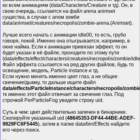
ко всем анимациям (data/Characters/Creature и тд). Он, в
свою очередь, ссылается на файл arena animset
существа, в случае с апом зомби
data/animset/creatures/necropolis/zombie-arena.(Animset).
Лучше всего начать с анимации idle00, то есть, грубо
говоря, покой. Именно она отыгрывается, например, в
окне найма. Если к анимации привязан эффект, то он
будет указан в её файле, проходите по этому пути
(data/effects/effect/characters/creatures/necropolis/zombie/idl
Файл эффекта ссылается на ряд других файлов, будь то
освещение, модель, Particle instance и тд.
Если нужно менять именно цвет глаз, а не общее
свечение/дымку, то дальше ищите файл
data/effects/ParticleInstance/characters/necropolis/zom
тк именно этот файл отвечает за свечение глаз. Под
строчкой PerParticleFog увидите строку uid.
Суть в чем: цвет действительно запечен в бинарнике.
Скопируйте указанный uid (
48645353-DF44-44BE-ADEF-
9829FC6F5445
), затем в папке data/bin/Effects найдите
его через поиск.