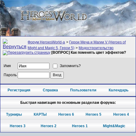
Форум HeroesWorld-а
>
Герои Меча и Магии V (Heroes of
Might and Magic 5, Герои 5)
>
Модостроительство
[ВОПРОС] Как поменять цвет эффектов?
Имя
Запомнить?
Пароль
Регистрация
Справка
Пользователи
Календарь
Быстрая навигация по основным разделам форума:
Турниры
КАРТЫ
Heroes 6
Heroes 5
Heroes 4
Heroes 3
Heroes 2
Heroes 1
Might&Magic