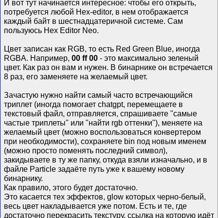
И вот тут начинается интересное: чтобы его открыть,
потребуется любой Hex-editor, в нем отображается
каждый байт в шестнадцатеричной системе. Сам
пользуюсь Hex Editor Neo.
Цвет записан как RGB, то есть Red Green Blue, иногда
RGBA. Например,
00 ff 00
- это максимально зеленый
цвет. Как раз он вам и нужен. В бинарнике он встречается
8 раз, его заменяете на желаемый цвет.
Зачастую нужно найти самый часто встречающийся
триплет (иногда помогает chatgpt, перемещаете в
текстовый файл, отправляется, спрашиваете "самые
частые триплеты" или "найти rgb оттенки"), меняете на
желаемый цвет (можно воспользоваться конвертером
при необходимости), сохраняете bin под новым именем
(можно просто поменять последний символ),
закидываете в ту же папку, откуда взяли изначально, и в
файле Particle задаёте путь уже к вашему новому
бинарнику.
Как правило, этого будет достаточно.
Это касается тех эффектов, glow которых черно-белый,
весь цвет накладывается уже потом. Есть и те, где
достаточно перекрасить текстуру, ссылка на которую идёт