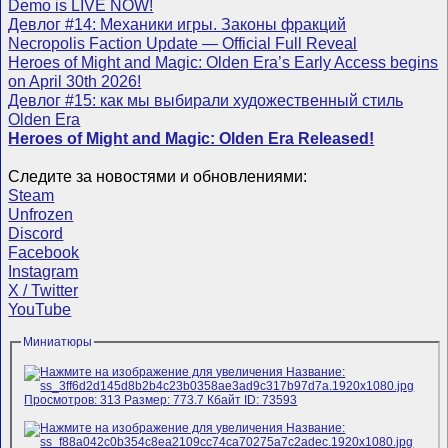
Demo is LIVE NOW!
Девлог #14: Механики игры. Законы фракций
Necropolis Faction Update — Official Full Reveal
Heroes of Might and Magic: Olden Era’s Early Access begins
on April 30th 2026!
Девлог #15: как мы выбирали художественный стиль
Olden Era
Heroes of Might and Magic: Olden Era Released!
Следите за новостями и обновлениями:
Steam
Unfrozen
Discord
Facebook
Instagram
X / Twitter
YouTube
Миниатюры