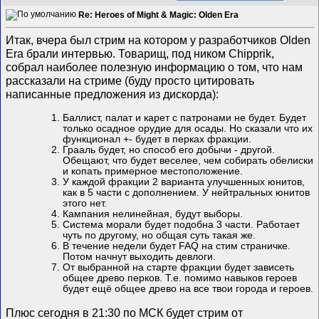
Re: Heroes of Might & Magic: Olden Era
Итак, вчера был стрим на котором у разработчиков Olden
Era брали интервью. Товарищ, под ником Chipprik,
собрал наиболее полезную информацию о том, что нам
рассказали на стриме (буду просто цитировать
написанные предложения из дискорда):
Баллист, палат и карет с патронами не будет. Будет
только осадное орудие для осады. Но сказали что их
функционал +- будет в перках фракции.
Грааль будет, но способ его добычи - другой.
Обещают, что будет веселее, чем собирать обелиски
и копать примерное местоположение.
У каждой фракции 2 варианта улучшенных юнитов,
как в 5 части с дополнением. У нейтральных юнитов
этого нет.
Кампания нелинейная, будут выборы.
Система морали будет подобна 3 части. Работает
чуть по другому, но общая суть такая же.
В течение недели будет FAQ на стим страничке.
Потом начнут выходить девлоги.
От выбранной на старте фракции будет зависеть
общее древо перков. Т.е. помимо навыков героев
будет ещё общее древо на все твои города и героев.
Плюс сегодня в 21:30 по МСК будет стрим от