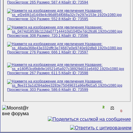
2
⚖️
0