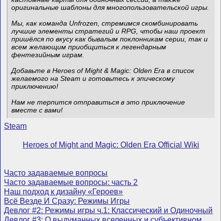
оригинальные шаблоны для многопользовательской игры.
Мы, как команда Unfrozen, стремимся скомбинировать
лучшие элементы стратегий и RPG, чтобы наш проект
пришёлся по вкусу как бывалым поклонникам серии, так и
всем желающим приобщиться к легендарным
фентезийным играм.
Добавьте в Heroes of Might & Magic: Olden Era в список
желаемого на Steam и готовьтесь к эпическому
приключению!
Нам не терпится отправиться в это приключение
вместе с вами!
Steam
Heroes of Might and Magic: Olden Era Official Wiki
Часто задаваемые вопросы
Часто задаваемые вопросы: часть 2
Наш подход к дизайну «Героев»
Всё Везде И Сразу: Режимы Игры
Девлог #2: Режимы игры ч.1: Классический и Одиночный
Девлог #3: О выдуманных вселенных и субъективном