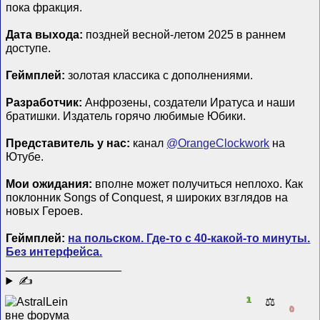
пока фракция.
Дата выхода:
поздней весной-летом 2025 в раннем
доступе.
Геймплей:
золотая классика с дополнениями.
Разработчик:
Анфрозены, создатели Иратуса и наши
братишки. Издатель горячо любимые Юбики.
Представитель у нас:
канал
@OrangeClockwork
на
Ютубе.
Мои ожидания:
вполне может получиться неплохо. Как
поклонник Songs of Conquest, я широких взглядов на
новых Героев.
Геймплей:
на польском. Где-то с 40-какой-то минуты.
Без интерфейса.
__________________
✍
1
⚖️
0