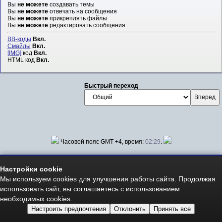
Вы
не можете
создавать темы
Вы
не можете
отвечать на сообщения
Вы
не можете
прикреплять файлы
Вы
не можете
редактировать сообщения
BB-коды
Вкл.
Смайлы
Вкл.
[IMG]
код
Вкл.
HTML код
Вкл.
Быстрый переход
Часовой пояс GMT +4, время:
02:29
.
Обратная связь
-
https://heroesworld.ru
-
Архив
-
Настройки cookies
Вверх
Настройки cookie
Мы используем cookies для улучшения работы сайта. Продолжая
использовать сайт, вы соглашаетесь с использованием
vBulletin v3.5.0, Copyright ©2000-2026, Jelsoft Enterprises Ltd. (Русский)
необходимых cookies.
Настроить предпочтения
Отклонить
Принять все