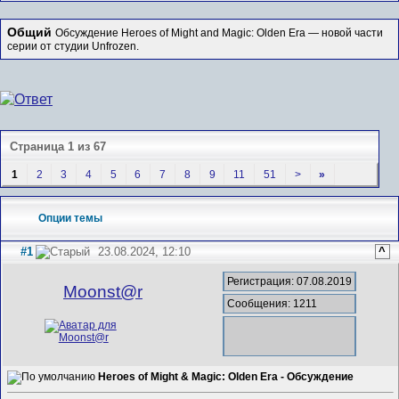
Общий
Обсуждение Heroes of Might and Magic: Olden Era — новой части
серии от студии Unfrozen.
Страница 1 из 67
1
2
3
4
5
6
7
8
9
11
51
>
»
Опции темы
#1
23.08.2024, 12:10
^
Регистрация: 07.08.2019
Mооnst@r
Сообщения: 1211
Heroes of Might & Magic: Olden Era - Обсуждение