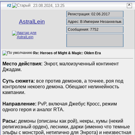
#2
23.08.2024, 13:25
^
Регистрация: 02.06.2017
AstralLein
Адрес: В Империи Незанхельм.
Сообщения: 7752
Re: Heroes of Might & Magic: Olden Era
Место действия:
Энрот, малоизученный континент
Джадам.
Суть сюжета:
все против демонов, а точнее, роя под
контролем некоего демона. Обещают нелинейность
кампании.
Направление:
PvP, включая Джебус Кросс, режим
одного героя и аналог RTA.
Расы:
демоны (описаны как рой), некры, хумы (некий
религиозный орден), лесники, дарки (именно что темные
эльфы с монстрой, нетипично для Энрота) и неизвестная