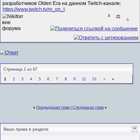
разработчиков Olden Era на данном Twitch-канале:
https://www.twitch.tv/m_on_t
3
⚖️
0
Страница 1 из 67
1
2
3
4
5
6
7
8
9
11
51
>
»
«
Предыдущая тема
|
Следующая тема
»
Ваши права в разделе
^