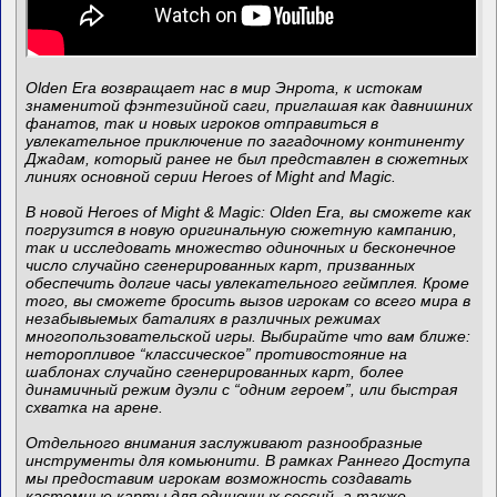
Olden Era возвращает нас в мир Энрота, к истокам
знаменитой фэнтезийной саги, приглашая как давнишних
фанатов, так и новых игроков отправиться в
увлекательное приключение по загадочному континенту
Джадам, который ранее не был представлен в сюжетных
линиях основной серии Heroes of Might and Magic.
В новой Heroes of Might & Magic: Olden Era, вы сможете как
погрузится в новую оригинальную сюжетную кампанию,
так и исследовать множество одиночных и бесконечное
число случайно сгенерированных карт, призванных
обеспечить долгие часы увлекательного геймплея. Кроме
того, вы сможете бросить вызов игрокам со всего мира в
незабывыемых баталиях в различных режимах
многопользовательской игры. Выбирайте что вам ближе:
неторопливое “классическое” противостояние на
шаблонах случайно сгенерированных карт, более
динамичный режим дуэли с “одним героем”, или быстрая
схватка на арене.
Отдельного внимания заслуживают разнообразные
инструменты для комьюнити. В рамках Раннего Доступа
мы предоставим игрокам возможность создавать
кастомные карты для одиночных сессий, а также