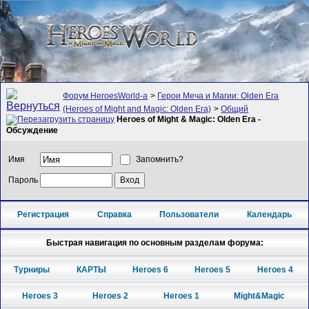
Форум HeroesWorld-а
>
Герои Меча и Магии: Olden Era
(Heroes of Might and Magic: Olden Era)
>
Общий
Heroes of Might & Magic: Olden Era -
Обсуждение
Имя
Запомнить?
Пароль
Регистрация
Справка
Пользователи
Календарь
Быстрая навигация по основным разделам форума:
Турниры
КАРТЫ
Heroes 6
Heroes 5
Heroes 4
Heroes 3
Heroes 2
Heroes 1
Might&Magic