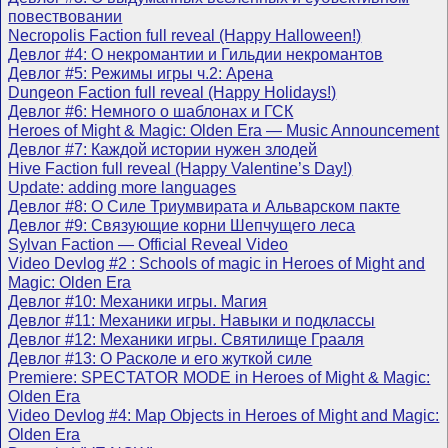
повествовании
Necropolis Faction full reveal (Happy Halloween!)
Девлог #4: О некромантии и Гильдии некромантов
Девлог #5: Режимы игры ч.2: Арена
Dungeon Faction full reveal (Happy Holidays!)
Девлог #6: Немного о шаблонах и ГСК
Heroes of Might & Magic: Olden Era — Music Announcement
Девлог #7: Каждой истории нужен злодей
Hive Faction full reveal (Happy Valentine’s Day!)
Update: adding more languages
Девлог #8: О Силе Триумвирата и Альварском пакте
Девлог #9: Связующие корни Шепчущего леса
Sylvan Faction — Official Reveal Video
Video Devlog #2 : Schools of magic in Heroes of Might and
Magic: Olden Era
Девлог #10: Механики игры. Магия
Девлог #11: Механики игры. Навыки и подклассы
Девлог #12: Механики игры. Святилище Грааля
Девлог #13: О Расколе и его жуткой силе
Premiere: SPECTATOR MODE in Heroes of Might & Magic:
Olden Era
Video Devlog #4: Map Objects in Heroes of Might and Magic:
Olden Era