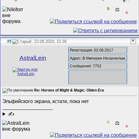
2
⚖️
0
#5
23.08.2024, 15:39
^
Регистрация: 02.06.2017
AstralLein
Адрес: В Империи Незанхельм.
Сообщения: 7752
Re: Heroes of Might & Magic: Olden Era
Эльфийского экрана, кстати, пока нет
__________________
✍
0
⚖️
0