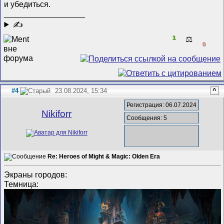
и убедиться.
__________________
✍
1
⚖️
0
#4
23.08.2024, 15:34
^
Регистрация: 06.07.2024
Nikiforr
Сообщения: 5
Re: Heroes of Might & Magic: Olden Era
Экраны городов:
Темница: