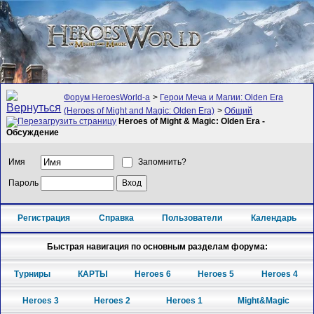
Форум HeroesWorld-а
>
Герои Меча и Магии: Olden Era
(Heroes of Might and Magic: Olden Era)
>
Общий
Heroes of Might & Magic: Olden Era -
Обсуждение
Имя
Запомнить?
Пароль
Регистрация
Справка
Пользователи
Календарь
Быстрая навигация по основным разделам форума:
Турниры
КАРТЫ
Heroes 6
Heroes 5
Heroes 4
Heroes 3
Heroes 2
Heroes 1
Might&Magic