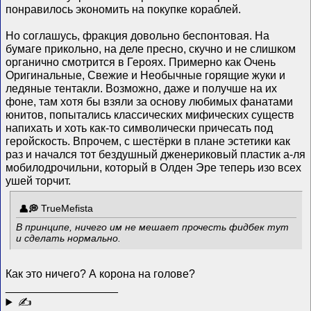
понравилось экономить на покупке кораблей.
Но соглашусь, фракция довольно беспонтовая. На
бумаге прикольно, на деле пресно, скучно и не слишком
органично смотрится в Героях. Примерно как Очень
Оригинальные, Свежие и Необычные горящие жуки и
ледяные тентакли. Возможно, даже и получше на их
фоне, там хотя бы взяли за основу любимых фанатами
юнитов, попытались классических мифических существ
напихать и хоть как-то символически причесать под
геройскость. Впрочем, с шестёрки в плане эстетики как
раз и начался тот бездушный дженериковый пластик а-ля
мобилодрочильни, который в Олден Эре теперь изо всех
ушей торчит.
TrueMefista
В принципе, ничего им не мешает прочесть фидбек тут
и сделать нормально.
Как это ничего? А корона на голове?
__________________
✍