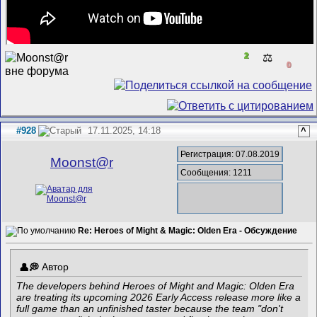
2
⚖️
0
#928
17.11.2025, 14:18
^
Регистрация: 07.08.2019
Mооnst@r
Сообщения: 1211
Re: Heroes of Might & Magic: Olden Era - Обсуждение
Автор
The developers behind Heroes of Might and Magic: Olden Era
are treating its upcoming 2026 Early Access release more like a
full game than an unfinished taster because the team "don't