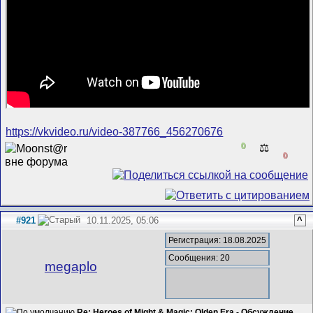
https://vkvideo.ru/video-387766_456270676
0
⚖️
0
#921
10.11.2025, 05:06
^
Регистрация: 18.08.2025
Сообщения: 20
megaplo
Re: Heroes of Might & Magic: Olden Era - Обсуждение