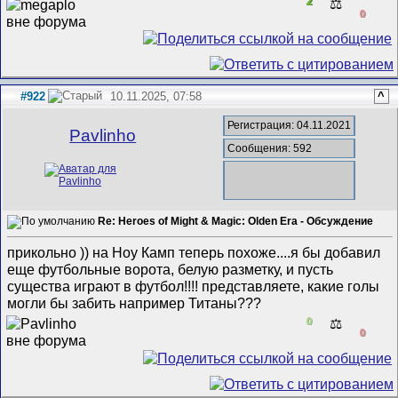
2
⚖️
0
#922
10.11.2025, 07:58
^
Регистрация: 04.11.2021
Pavlinho
Сообщения: 592
Re: Heroes of Might & Magic: Olden Era - Обсуждение
прикольно )) на Ноу Камп теперь похоже....я бы добавил
еще футбольные ворота, белую разметку, и пусть
существа играют в футбол!!!! представляете, какие голы
могли бы забить например Титаны???
0
⚖️
0