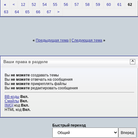
«
<
12
52
54
55
56
57
58
59
60
61
62
63
64
65
66
67
>
«
Предыдущая тема
|
Следующая тема
»
Ваши права в разделе
^
Вы
не можете
создавать темы
Вы
не можете
отвечать на сообщения
Вы
не можете
прикреплять файлы
Вы
не можете
редактировать сообщения
BB-коды
Вкл.
Смайлы
Вкл.
[IMG]
код
Вкл.
HTML код
Вкл.
Быстрый переход