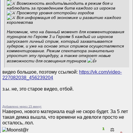
Возможность входить/выходить в режим боя и
наблюдать за проведением битв каждого из игроков
Просмотр уровня отстройки городов
Вся информация об экономике и развитию каждого
королевства
Напомним, что на данный момент для комментирования
турниров по Героям 3 и Героям 5 каждый из игроков
запускает личный стрим, который захватывается
худером, и уже на основе этих стримов осуществляется
комментирование. Режим спектатора значительно
упростит эту процедуру, а также откроет новые
возможности для освещения турниров
видео большое, поэтому ссылкой:
https://vk.com/video-
227082038_456239204
з.ы. не, это старое видео, отбой.
Добавлено через 15 минут
Наверно, нового материала ещё не скоро будет. За 5 лет
такая демка вышла, что времени на девлоги просто не
осталось, лол.
1
⚖️
0