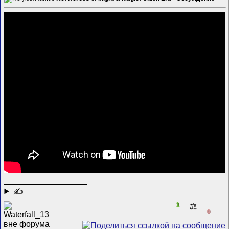
__________________
✍
1
⚖️
0