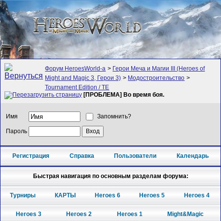
Форум HeroesWorld-а
>
Герои Меча и Магии III (Heroes of
Might and Magic 3, Герои 3)
>
Модостроительство
>
Tournament Edition / TE
[ПРОБЛЕМА] Во время боя.
Имя
Запомнить?
Пароль
Регистрация
Справка
Пользователи
Календарь
Быстрая навигация по основным разделам форума:
Турниры
КАРТЫ
Heroes 6
Heroes 5
Heroes 4
Heroes 3
Heroes 2
Heroes 1
Might&Magic