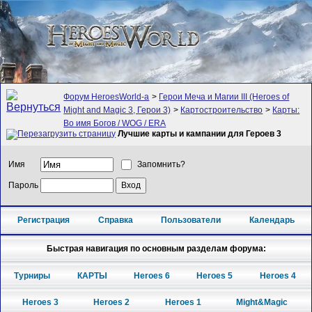
Форум HeroesWorld-а
>
Герои Меча и Магии III (Heroes of
Might and Magic 3, Герои 3)
>
Картостроительство
>
Карты:
Во имя Богов / WOG / ERA
Лучшие карты и кампании для Героев 3
Имя
Запомнить?
Пароль
Регистрация
Справка
Пользователи
Календарь
Быстрая навигация по основным разделам форума:
Турниры
КАРТЫ
Heroes 6
Heroes 5
Heroes 4
Heroes 3
Heroes 2
Heroes 1
Might&Magic