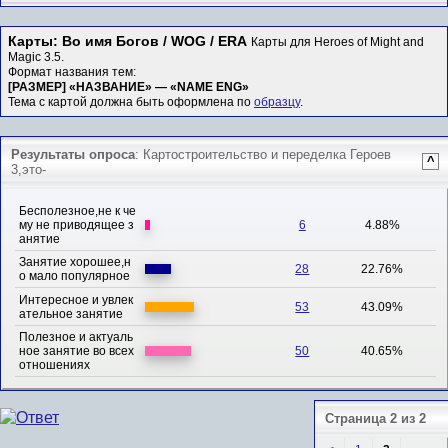
Карты: Во имя Богов / WOG / ERA
Карты для Heroes of Might and
Magic 3.5.
Формат названия тем:
[РАЗМЕР] «НАЗВАНИЕ» — «NAME ENG»
Тема с картой должна быть оформлена по
образцу
.
Результаты опроса
: Картостроительство и переделка Героев
^
3,это-
Бесполезное,не к че
му не приводящее з
6
4.88%
анятие
Занятие хорошее,н
28
22.76%
о мало популярное
Интересное и увлек
53
43.09%
ательное занятие
Полезное и актуаль
ное занятие во всех
50
40.65%
отношениях
Страница 2 из 2