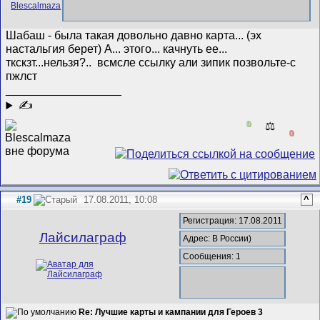
Шабаш - была такая довольно давно карта... (эх
настальгия берет
) А... этого...
качнуть ее...
ткскзт...нельзя?..
всмсле ссылку али зипик позвольте-с
пжлст
__________________
✍
0
⚖️
0
#19
17.08.2011, 10:08
^
Регистрация: 17.08.2011
Лайсилаграф
Адрес: В России)
Сообщения: 1
Re: Лучшие карты и кампании для Героев 3