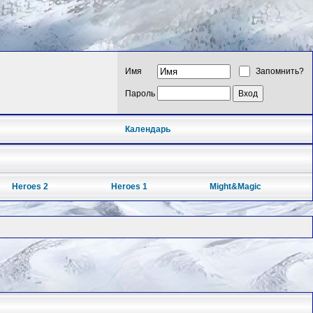
Имя
Запомнить?
Пароль
Календарь
Heroes 2
Heroes 1
Might&Magic