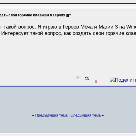
ть свои горячие клавиши в Героях |||?
т такой вопрос. Я играю в Героев Меча и Магии 3 на Win
 Интересует такой вопрос, как создать свои горячие кл
0
⚖️
0
«
Предыдущая тема
|
Следующая тема
»