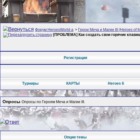
Форум HeroesWorld-а
>
Герои Меча и Магии III (Heroes of M
[ПРОБЛЕМА] Как создать свои горячие клавиши
Регистрация
Турниры
КАРТЫ
Heroes 6
Опросы
Опросы по Героям Меча и Магии III.
Опции темы