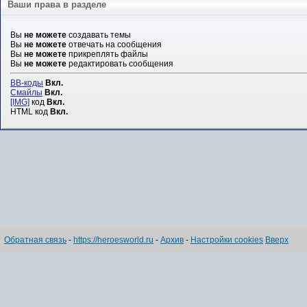
Ваши права в разделе
Вы
не можете
создавать темы
Вы
не можете
отвечать на сообщения
Вы
не можете
прикреплять файлы
Вы
не можете
редактировать сообщения
BB-коды
Вкл.
Смайлы
Вкл.
[IMG]
код
Вкл.
HTML код
Вкл.
Обратная связь
-
https://heroesworld.ru
-
Архив
-
Настройки cookies
Вверх