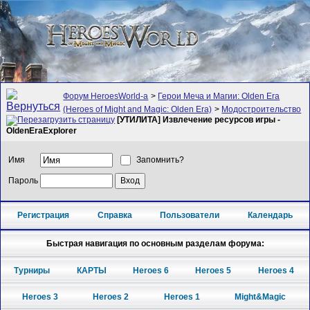
Форум HeroesWorld-а
>
Герои Меча и Магии: Olden Era
(Heroes of Might and Magic: Olden Era)
>
Модостроительство
[УТИЛИТА] Извлечение ресурсов игры -
OldenEraExplorer
Имя
Запомнить?
Пароль
Регистрация
Справка
Пользователи
Календарь
Быстрая навигация по основным разделам форума:
Турниры
КАРТЫ
Heroes 6
Heroes 5
Heroes 4
Heroes 3
Heroes 2
Heroes 1
Might&Magic