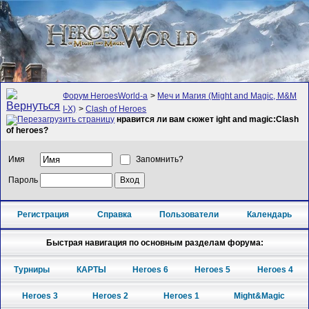
Форум HeroesWorld-а
>
Меч и Магия (Might and Magic, M&M
I-X)
>
Clash of Heroes
нравится ли вам сюжет ight and magic:Clash
of heroes?
Имя
Запомнить?
Пароль
Регистрация
Справка
Пользователи
Календарь
Быстрая навигация по основным разделам форума:
Турниры
КАРТЫ
Heroes 6
Heroes 5
Heroes 4
Heroes 3
Heroes 2
Heroes 1
Might&Magic