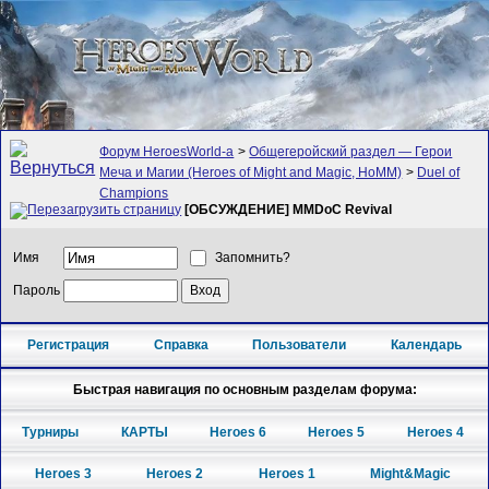
Форум HeroesWorld-а
>
Общегеройский раздел — Герои
Меча и Магии (Heroes of Might and Magic, HoMM)
>
Duel of
Champions
[ОБСУЖДЕНИЕ] MMDoC Revival
Имя
Запомнить?
Пароль
Регистрация
Справка
Пользователи
Календарь
Быстрая навигация по основным разделам форума:
Турниры
КАРТЫ
Heroes 6
Heroes 5
Heroes 4
Heroes 3
Heroes 2
Heroes 1
Might&Magic