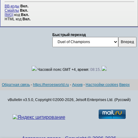
BB-коды
Вкл.
Смайлы
Вкл.
[IMG]
код
Вкл.
HTML код
Вкл.
Быстрый переход
Часовой пояс GMT +4, время:
08:15
.
Обратная связь
-
https://heroesworld.ru
-
Архив
-
Настройки cookies
Вверх
vBulletin v3.5.0, Copyright ©2000-2026, Jelsoft Enterprises Ltd. (Русский)