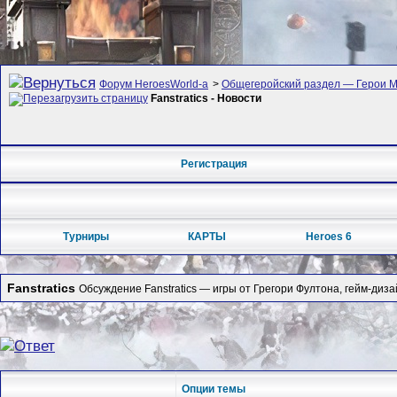
Форум HeroesWorld-а
>
Общегеройский раздел — Герои Ме
Fanstratics - Новости
Регистрация
Турниры
КАРТЫ
Heroes 6
Fanstratics
Обсуждение Fanstratics — игры от Грегори Фултона, гейм-дизайн
Опции темы