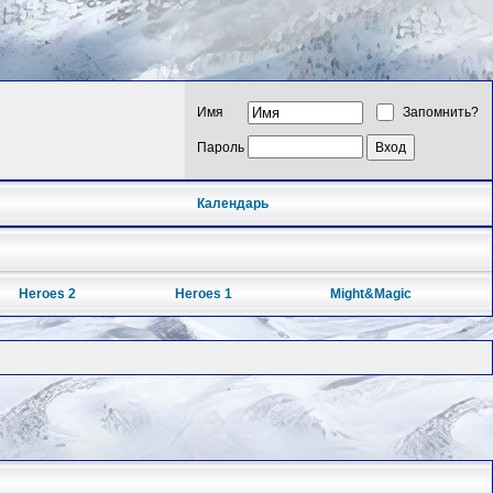
Имя
Запомнить?
Пароль
Календарь
Heroes 2
Heroes 1
Might&Magic