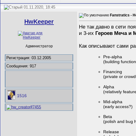
01.11.2020, 18:45
Fanstratics - 
HwKeeper
Не так давно в сети п
и 3-их
Героев Меча и 
Как описывают сами ра
Администратор
Pre-alpha
Регистрация: 03.12.2005
(building functio
Сообщения: 917
Financing
(private or crow
Alpha
(relatively featu
1516
Mid-alpha
(early access?)
Beta
(polish and bug 
Release