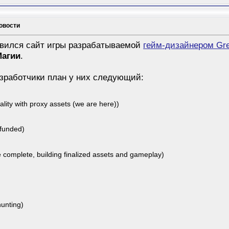
Новости
оявился сайт игры разрабатываемой
гейм-дизайнером Gre
Магии
.
зработчики план у них следующий:
nality with proxy assets (we are here))
dfunded)
re complete, building finalized assets and gameplay)
hunting)