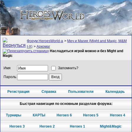
Форум HeroesWorld-а
>
Меч и Магия (Might and Magic, M&M
I-X)
>
Аркомаг
Насладиться игрой можно и без Might and
Magic
Имя
Запомнить?
Пароль
Регистрация
Справка
Пользователи
Календарь
Быстрая навигация по основным разделам форума:
Турниры
КАРТЫ
Heroes 6
Heroes 5
Heroes 4
Heroes 3
Heroes 2
Heroes 1
Might&Magic