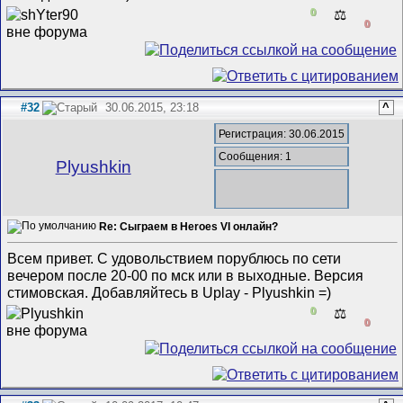
0
⚖️
0
#32
30.06.2015, 23:18
^
Регистрация: 30.06.2015
Сообщения: 1
Plyushkin
Re: Сыграем в Heroes VI онлайн?
Всем привет. С удовольствием порублюсь по сети
вечером после 20-00 по мск или в выходные. Версия
стимовская. Добавляйтесь в Uplay - Plyushkin =)
0
⚖️
0