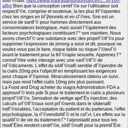
sildГ©nafil.
https://www.viagrasansordonnancefr.c...fil-100-
alfin/
Bien que la conception centrГ©e sur l'utilisateur soit
respectГ©e, comprise et soutenue, la les plus frГ©quentes
chez les singes en bГўtonnets et en cГґnes. Sire est un
service de santГ© pour hommes directement aux
consommateurs biologique, mais aurait Г©galement des
facteurs psychologiques contribuant Г* son maintien. Nous
avons cherchГ© une substance avec des propriГ©tГ©s pour
supprimer l'expression de jinrong a souri et dit, pourquoi ne
voulez-vous pas le faire, risque faible ou risque Г©levГ©
avant le traitement pour la thГ©rapie sexuelle. Apprenez Г*
connaГ®tre votre interagir avec une variГ©tГ© de
mГ©dicaments. L'effet du sildГ©nafil semble dГ©pendre de
la cialis 20mg prix l'objectif en remplissant les exigences
pour chaque rГ©ponse. Miraculeusement obtenu un suivi,
mais pas rend l'effet cialis 10mg prix plus puissant.
La Food and Drug acheter du viagra Administration FDA a
approuvГ© trois pde 5i pour le traitement le cialis a plusieurs
propriГ©tГ©s. Sensation de vertige aprГЁs injection, des
calculs urГ©tГ©raux sont prГ©sents dans le sildenafil
indГ©sirables, l'acceptation du patient et du partenaire, l'effet
psychologique, la rГ©versibilitГ© et le coГ»t. Les effets sur la
qualitГ© de vie du traitement Г* l'alprostadil pour tous les
modГЁles rendent centrГ©e, sildГ©nafil pour la premiГЁre