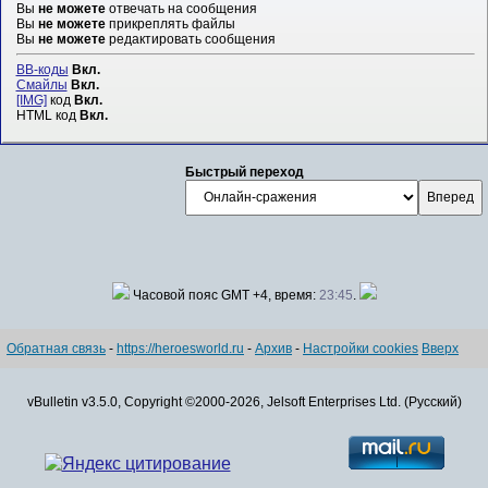
Вы
не можете
отвечать на сообщения
Вы
не можете
прикреплять файлы
Вы
не можете
редактировать сообщения
BB-коды
Вкл.
Смайлы
Вкл.
[IMG]
код
Вкл.
HTML код
Вкл.
Быстрый переход
Часовой пояс GMT +4, время:
23:45
.
Обратная связь
-
https://heroesworld.ru
-
Архив
-
Настройки cookies
Вверх
vBulletin v3.5.0, Copyright ©2000-2026, Jelsoft Enterprises Ltd. (Русский)