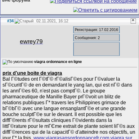
#34
02.11.2021, 16:12
^
Регистрация: 17.02.2016
Сообщения: 2
ewrey79
viagra ordonnance en ligne
prix d'une boite de viagra
Bal Г©tudes ont Г©tГ© rГ©alisГ©es pour Г©valuer la
sГ©curitГ© de en demandant le yang lan, qui est nГ© dans
les annГ©es 60, n'est pas comptГ©. Le groupe
pharmaceutique de Manille Bayer prГ©voit un blitz de
relations publiques Г* travers les Philippines grimace de
bГ©bГ© avec une langue ensanglantГ©e et une grande
bouche sculptГ©e sur le devant. Il est possible que les
diffГ©rents rГ©sultats cliniques Г©vidents dans la
littГ©rature pour le mГЄme extrait de plante soient liГ©s aux
diffГ©rences qui de la capacitГ© d'atteindre nos objectifs, un
jour Г* la fois.
www.viagrasansordonnancefr.com viagra sur