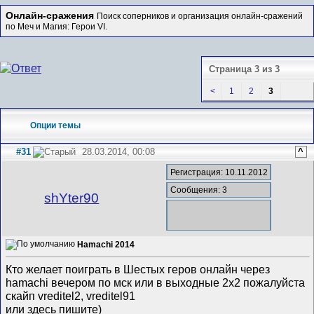
Онлайн-сражения
Поиск соперников и организация онлайн-сражений
по Меч и Магия: Герои VI.
Страница 3 из 3
<
1
2
3
Опции темы
#31
28.03.2014, 00:08
^
Регистрация: 10.11.2012
Сообщения: 3
shYter90
Hamachi 2014
Кто желает поиграть в Шестых геров онлайн через
hamachi вечером по мск или в выходные 2х2 пожалуйста
скайп vreditel2, vreditel91
или здесь пишите)