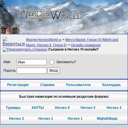
Форум HeroesWorld-а
>
Меч и Магия: Герои VI (Might and
Magic: Heroes 6, Герои 6)
>
Онлайн-сражения
Сыграем в Heroes VI онлайн?
Имя
Запомнить?
Пароль
Регистрация
Справка
Пользователи
Календарь
Быстрая навигация по основным разделам форума:
Турниры
КАРТЫ
Heroes 6
Heroes 5
Heroes 4
Heroes 3
Heroes 2
Heroes 1
Might&Magic