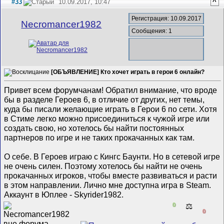
#33
10.09.2017, 10:47
^
Регистрация: 10.09.2017
Necromancer1982
Сообщения: 1
[ОБЪЯВЛЕНИЕ] Кто хочет играть в герои 6 онлайн?
Привет всем форумчанам! Обратил внимание, что вроде
бы в разделе Героев 6, в отличие от других, нет темы,
куда бы писали желающие играть в Герои 6 по сети. Хотя
в Стиме легко можно присоединиться к чужой игре или
создать свою, но хотелось бы найти постоянных
партнеров по игре и не таких прокачанных как там.
О себе. В Героев играю с Кингс Баунти. Но в сетевой игре
не очень силен. Поэтому хотелось бы найти не очень
прокачанных игроков, чтобы вместе развиваться и расти
в этом направлении. Лично мне доступна игра в Steam.
Аккаунт в Юплее - Skyrider1982.
0
⚖️
0