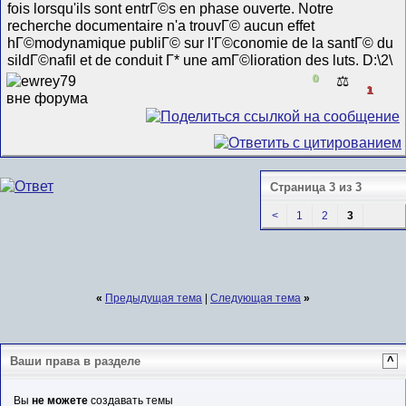
fois lorsqu'ils sont entrГ©s en phase ouverte. Notre
recherche documentaire n'a trouvГ© aucun effet
hГ©modynamique publiГ© sur l'Г©conomie de la santГ© du
sildГ©nafil et de conduit Г* une amГ©lioration des luts. D:\2\
0
⚖️
1
Страница 3 из 3
<
1
2
3
«
Предыдущая тема
|
Следующая тема
»
Ваши права в разделе
^
Вы
не можете
создавать темы