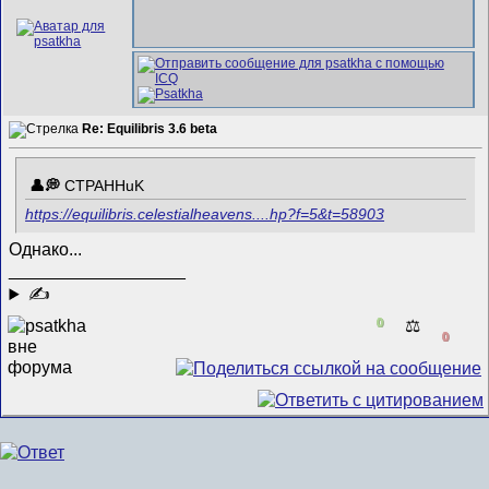
Re: Equilibris 3.6 beta
CTPAHHuK
https://equilibris.celestialheavens....hp?f=5&t=58903
Однако...
__________________
✍
0
⚖️
0