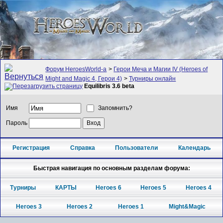
Форум HeroesWorld-а
>
Герои Меча и Магии IV (Heroes of
Might and Magic 4, Герои 4)
>
Турниры онлайн
Equilibris 3.6 beta
Имя
Запомнить?
Пароль
Регистрация
Справка
Пользователи
Календарь
Быстрая навигация по основным разделам форума:
Турниры
КАРТЫ
Heroes 6
Heroes 5
Heroes 4
Heroes 3
Heroes 2
Heroes 1
Might&Magic