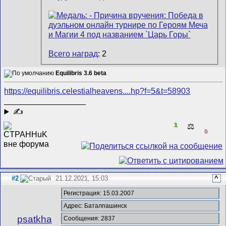
Всего наград
: 2
Equilibris 3.6 beta
https://equilibris.celestialheavens....hp?f=5&t=58903
__________________
✍
1
⚖️
0
#2
21.12.2021, 15:03
^
Регистрация: 15.03.2007
Адрес: Баталпашинск
psatkha
Сообщения: 2837