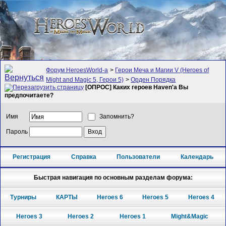
Форум HeroesWorld-а
>
Герои Меча и Магии V (Heroes of
Might and Magic 5, Герои 5)
>
Орден Порядка
[ОПРОС] Каких героев Haven'а Вы
предпочитаете?
Имя
Запомнить?
Пароль
Регистрация
Справка
Пользователи
Календарь
Быстрая навигация по основным разделам форума:
Турниры
КАРТЫ
Heroes 6
Heroes 5
Heroes 4
Heroes 3
Heroes 2
Heroes 1
Might&Magic