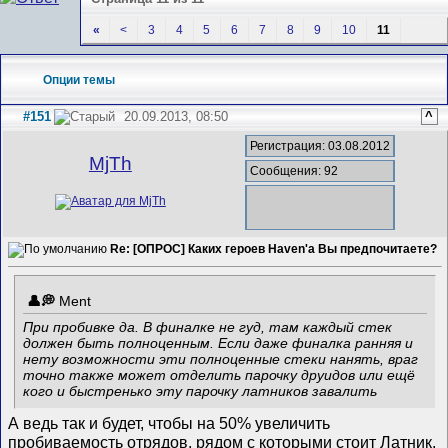
«
<
3
4
5
6
7
8
9
10
11
Опции темы
#151
20.09.2013, 08:50
^
Регистрация: 03.08.2012
MjTh
Сообщения: 92
Re: [ОПРОС] Каких героев Haven'а Вы предпочитаете?
Ment
При пробивке да. В финалке не гуд, там каждый стек
должен быть полноценным. Если даже финалка ранняя и
нету возможности эти полноценные стеки нанять, враг
точно также может отделить парочку друидов или ещё
кого и быстренько эту парочку латников завалить
А ведь так и будет, чтобы на 50% увеличить
пробиваемость отрядов, рядом с которыми стоит Латник,