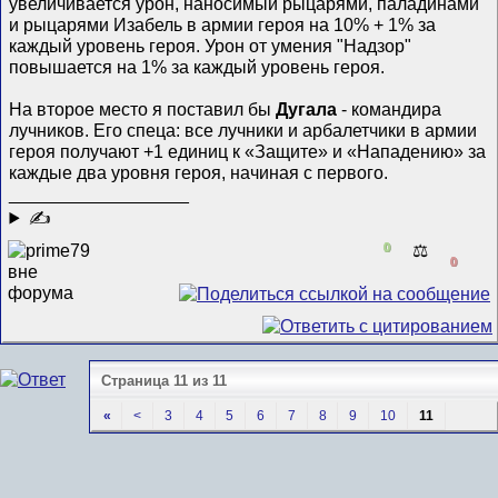
увеличивается урон, наносимый рыцарями, паладинами
и рыцарями Изабель в армии героя на 10% + 1% за
каждый уровень героя. Урон от умения "Надзор"
повышается на 1% за каждый уровень героя.
На второе место я поставил бы
Дугала
- командира
лучников. Его спеца: все лучники и арбалетчики в армии
героя получают +1 единиц к «Защите» и «Нападению» за
каждые два уровня героя, начиная с первого.
__________________
✍
0
⚖️
0
Страница 11 из 11
«
<
3
4
5
6
7
8
9
10
11