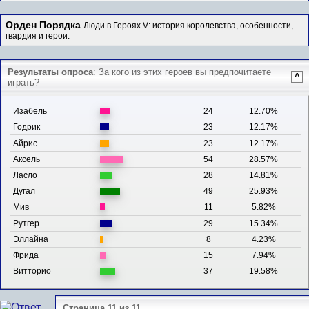
Орден Порядка
Люди в Героях V: история королевства, особенности,
гвардия и герои.
Результаты опроса
: За кого из этих героев вы предпочитаете
^
играть?
Изабель
24
12.70%
Годрик
23
12.17%
Айрис
23
12.17%
Аксель
54
28.57%
Ласло
28
14.81%
Дугал
49
25.93%
Мив
11
5.82%
Рутгер
29
15.34%
Эллайна
8
4.23%
Фрида
15
7.94%
Витторио
37
19.58%
Страница 11 из 11