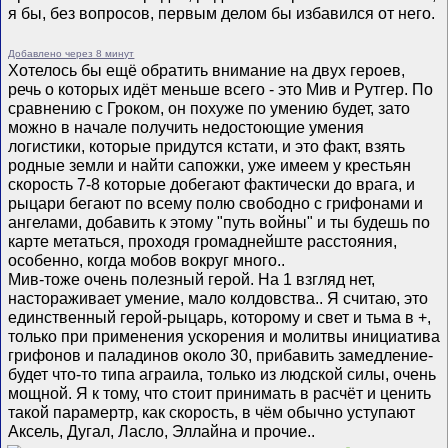
я бы, без вопросов, первым делом бы избавился от него.
Добавлено через 8 минут
Хотелось бы ещё обратить внимание на двух героев,
речь о которых идёт меньше всего - это Мив и Рутгер. По
сравнению с Гроком, он похуже по умению будет, зато
можно в начале получить недостоющие умения
логистики, которые придутся кстати, и это факт, взять
родные земли и найти сапожки, уже имеем у крестьян
скорость 7-8 которые добегают фактически до врага, и
рыцари бегают по всему полю свободно с грифонами и
ангелами, добавить к этому "путь войны" и ты будешь по
карте метаться, проходя громаднейште расстояния,
особенно, когда мобов вокруг много..
Мив-тоже очень полезный герой. На 1 взгляд нет,
настораживает умение, мало колдовства.. Я считаю, это
единственный герой-рыцарь, которому и свет и тьма в +,
только при применения ускорения и молитвы инициатива
грифонов и паладинов около 30, прибавить замедление-
будет что-то типа аграила, только из людской силы, очень
мощной. Я к тому, что стоит принимать в расчёт и ценить
такой парамертр, как скорость, в чём обычно уступают
Аксель, Дугал, Ласло, Эллайна и прочие..