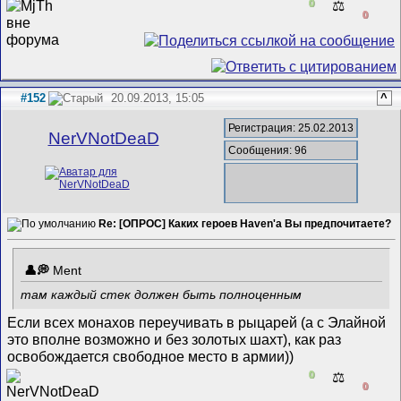
0
⚖️
0
#152
20.09.2013, 15:05
^
Регистрация: 25.02.2013
NerVNotDeaD
Сообщения: 96
Re: [ОПРОС] Каких героев Haven'а Вы предпочитаете?
Ment
там каждый стек должен быть полноценным
Если всех монахов переучивать в рыцарей (а с Элайной
это вполне возможно и без золотых шахт), как раз
освобождается свободное место в армии))
0
⚖️
0