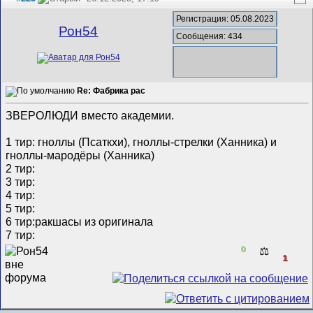
Регистрация: 05.08.2023
Рон54
Сообщения: 434
Re: Фабрика рас
ЗВЕРОЛЮДИ вместо академии.
1 тир: гноллы (Псаткхи), гноллы-стрелки (Ханника) и
гноллы-мародёры (Ханника)
2 тир:
3 тир:
4 тир:
5 тир:
6 тир:ракшасы из оригинала
7 тир:
0
⚖️
1