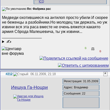
Re: Фабрика рас
Медведи охотившиеся на антилоп просто убили
И скорее
не беженцы а разбойники.Но молодец так держать, но уж
извини вся эта раса вместе не очень вяжется какаято
армия Сброда Малешевича, ты уж извини...
__________________
✍
0
⚖️
0
#212
06.11.2009, 21:18
^
Регистрация: 31.05.2009
Иешуа Га-Ноцри
Адрес: Владимир
Сообщения: 22