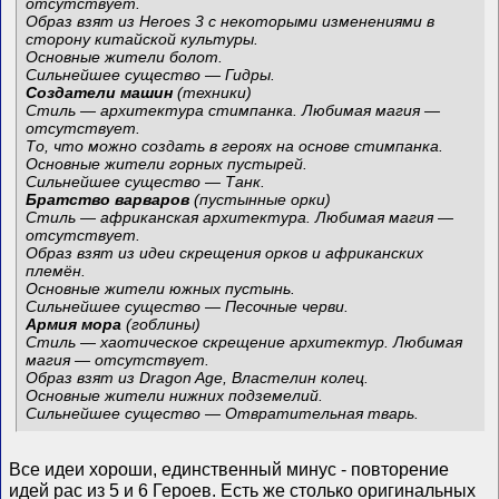
отсутствует.
Образ взят из Heroes 3 с некоторыми изменениями в
сторону китайской культуры.
Основные жители болот.
Сильнейшее существо — Гидры.
Создатели машин
(техники)
Стиль — архитектура стимпанка. Любимая магия —
отсутствует.
То, что можно создать в героях на основе стимпанка.
Основные жители горных пустырей.
Сильнейшее существо — Танк.
Братство варваров
(пустынные орки)
Стиль — африканская архитектура. Любимая магия —
отсутствует.
Образ взят из идеи скрещения орков и африканских
племён.
Основные жители южных пустынь.
Сильнейшее существо — Песочные черви.
Армия мора
(гоблины)
Стиль — хаотическое скрещение архитектур. Любимая
магия — отсутствует.
Образ взят из Dragon Age, Властелин колец.
Основные жители нижних подземелий.
Сильнейшее существо — Отвратительная тварь.
Все идеи хороши, единственный минус - повторение
идей рас из 5 и 6 Героев. Есть же столько оригинальных