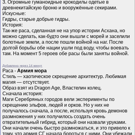
3. Огромные гуманоидные крокодилы одетые в
древнекитайскую броню и вооружённые секирами.
Искусные:
Гидры, старые добрые гидры.
История:
Так-же раса, сделанная не на упор истории Асхана, но
можно сделать, как-будто они вышли с морей и заселили
болотные земли, а после пошли войной на наг. После
долгой борьбы обе нации ушли под воду, чтобы воевать
там. На момент 5 героев обе расы были заняты войной.
Добавлено через 14 минут
Раса -
Армия мора
Стиль — хаотическое скрещение архитектур. Любимая
магия — отсутствует.
Образ взят из Dragon Age, Властелин колец.
Сначала история:
Маги Серебряных городов вели эксперименты по
скрещению эльфов, людей и орков. Но у них не
получалось сначала, а после, используя кровь демонов
размножения у них получилось создать очень
отвратительный гибрид, который они назвали уруками.
Они начали очень быстро размножаться, и это привело к
тому, что армия СГ начала бороться с ними. Они убежали