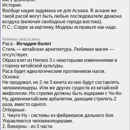
История:
Вообще нация задумана не для Асхана. В асхане же
такой расой могут быть любые последователи дракона
воздуха (включая свободные города востока).
П.С.: Сорри за картинку. Модеры исправьте как надо.
Добавлено через 11 минут
Раса -
Исчадия болот
Стиль — китайская архитектура. Любимая магия —
отсутствует.
Образ взят из Heroes 3 с некоторыми изменениями в
сторону китайской культуры.
Раса будет идеологическим противником нагов.
Основа:
Не продумал, но 2 ли 3 юнита из них будут составлять
человекоящеры. Или же других существ из китайской
мифологии. Но стрелки должны быть ящерами с Чо-Ко-
Ну, древнекитайским арбалетом, дающим стрелять 2
раза, вместо одного.
Отборные:
1. Чжуге Ну - системы из фейрверков дальнего боя.
Управляются человекоящерами.
2. Виверны - из 3 части.