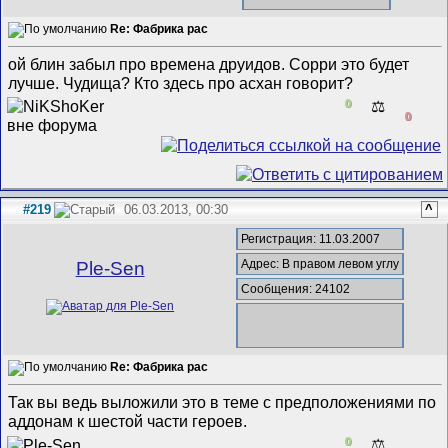
Re: Фабрика рас
ой блин забыл про времена друидов. Сорри это будет
лучше. Чудища? Кто здесь про асхан говорит?
0
⚖️
0
#219
06.03.2013, 00:30
^
Регистрация: 11.03.2007
Адрес: В правом левом углу
Ple-Sen
Сообщения: 24102
Re: Фабрика рас
Так вы ведь выложили это в теме с предположениями по
аддонам к шестой части героев.
0
⚖️