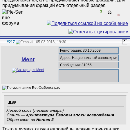
придумывания фракций есть отдельный раздел.
1
⚖️
0
#217
05.03.2013, 19:30
^
Регистрация: 30.10.2009
Адрес: Национальный заповедник
Ment
Сообщения: 31055
Re: Фабрика рас
Лесной союз (лесные эльфы)
Стиль —
архитектура Европы эпохи возрождения
Образ взят из
Heroes 5
То-то я думаю, откуда европейцы всякие стоунхенджи