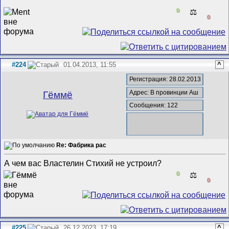
0
⚖️
0
#224
01.04.2013, 11:55
^
Регистрация: 28.02.2013
Адрес: В провинции Аш
Гёммё
Сообщения: 122
Re: Фабрика рас
А чем вас Властелин Стихий не устроил?
0
⚖️
0
#225
26.12.2023, 17:19
^