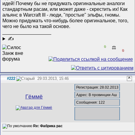
идей! Почему бы не придумать оригинальные аналоги
стандартным расам, или может даже - скрестить их! Как
альянс в Warcraft III - люди, "простые" эльфы, гномы.
Можно придумать что-нибудь более оригинальное, того,
чего не было на такой основе.
__________________
✍
0
⚖️
0
#222
29.03.2013, 15:46
^
Регистрация: 28.02.2013
Адрес: В провинции Аш
Гёммё
Сообщения: 122
Re: Фабрика рас