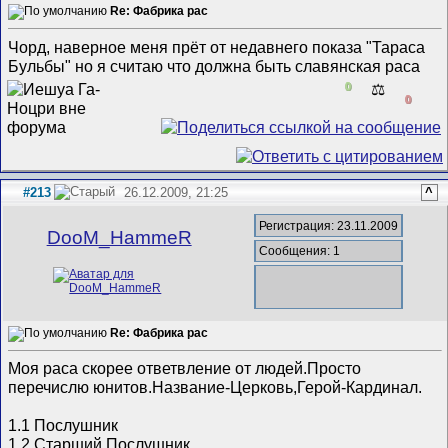
Re: Фабрика рас
Чорд, наверное меня прёт от недавнего показа "Тараса
Бульбы" но я считаю что должна быть славянская раса
0
⚖️
0
#213
26.12.2009, 21:25
^
Регистрация: 23.11.2009
DooM_HammeR
Сообщения: 1
Re: Фабрика рас
Моя раса скорее ответвление от людей.Просто
перечислю юнитов.Название-Церковь,Герой-Кардинал.
1.1 Послушник
1.2 Старший Послушник