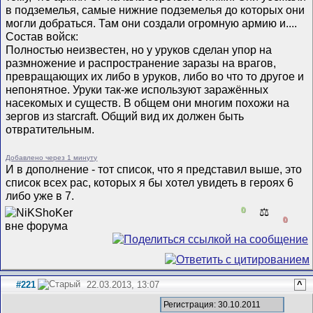
в подземелья, самые нижние подземелья до которых они
могли добраться. Там они создали огромную армию и....
Состав войск:
Полностью неизвестен, но у уруков сделан упор на
размножение и распространение заразы на врагов,
превращающих их либо в уруков, либо во что то другое и
непонятное. Уруки так-же используют заражённых
насекомых и существ. В общем они многим похожи на
зергов из starcraft. Общий вид их должен быть
отвратительным.
Добавлено через 1 минуту
И в дополнение - тот список, что я представил выше, это
список всех рас, которых я бы хотел увидеть в героях 6
либо уже в 7.
0
⚖️
0
#221
22.03.2013, 13:07
^
Регистрация: 30.10.2011