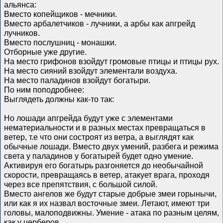
альянса:
Вместо копейщиков - мечники.
Вместо арбалетчиков - лучники, а арбы как апгрейд
лучников.
Вместо послушниц - монашки.
Отборные уже другие.
На место грифонов взойдут громовые птицы и птицы рух.
На место сияний взойдут элементали воздуха.
На место паладинов взойдут богатыри.
По ним поподробнее:
Выглядеть должны как-то так:
Но лошади апгрейда будут уже с элементами
нематериальности и в разных местах превращаться в
ветер, т.е что они состроят из ветра, а выглядят как
обычные лошади. Вместо двух умений, разбега и режима
света у паладинов у богатырей будет одно умение.
Активируя его богатырь разгоняется до необычайной
скорости, превращаясь в ветер, атакует врага, проходя
через все препятствия, с большой силой.
Вместо ангелов же будут старые добрые змеи горынычи,
или как я их назвал восточные змеи. Летают, имеют три
головы, малоподвижны. Умение - атака по разным целям,
как у церберов.