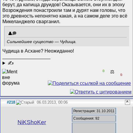
берут, да капища друидов! Оказывается, они их в эпоху
Возрождения понастроили там и дурят нам головы, что
это древность непонятно какая, а на самом деле это всё
Микеланджело сварганил.
Сильнейшее существо — Чудища.
Чудища в Асхане? Неожиданно!
__________________
✍
0
⚖️
0
#218
06.03.2013, 00:06
^
Регистрация: 31.10.2011
Сообщения: 92
NiKShoKer