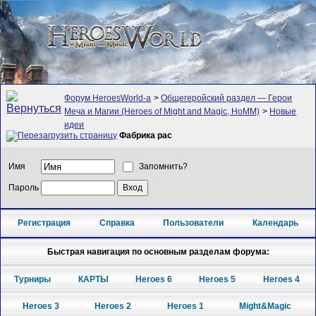
Форум HeroesWorld-а
>
Общегеройский раздел — Герои
Меча и Магии (Heroes of Might and Magic, HoMM)
>
Новые
идеи
Фабрика рас
Имя
Запомнить?
Пароль
Регистрация
Справка
Пользователи
Календарь
Быстрая навигация по основным разделам форума:
Турниры
КАРТЫ
Heroes 6
Heroes 5
Heroes 4
Heroes 3
Heroes 2
Heroes 1
Might&Magic