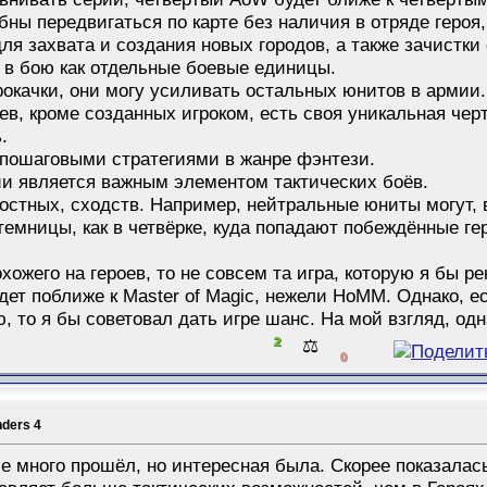
ны передвигаться по карте без наличия в отряде героя,
я захвата и создания новых городов, а также зачистки
в бою как отдельные боевые единицы.
окачки, они могу усиливать остальных юнитов в армии.
ев, кроме созданных игроком, есть своя уникальная че
.
пошаговыми стратегиями в жанре фэнтези.
и является важным элементом тактических боёв.
остных, сходств. Например, нейтральные юниты могут, 
емницы, как в четвёрке, куда попадают побеждённые ге
охожего на героев, то не совсем та игра, которую я бы р
ет поближе к Master of Magic, нежели HoMM. Однако, е
 то я бы советовал дать игре шанс. На мой взгляд, од
2
⚖️
0
nders 4
е много прошёл, но интересная была. Скорее показалась 