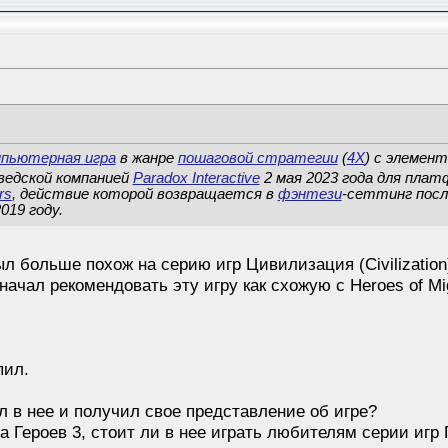
мпьютерная игра
в жанре
пошаговой стратегии
(
4X
) с элемен
ведской компанией
Paradox Interactive
2 мая 2023 года для пла
rs
, действие которой возвращается в
фэнтези
-сеттинг пос
019 году.
ыл больше похож на серию игр Цивилизация (Civilizatio
начал рекомендовать эту игру как схожую с Heroes of Mig
пил.
ал в нее и получил свое представление об игре?
а Героев 3, стоит ли в нее играть любителям серии игр