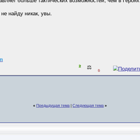
авляет больше тактических возможностей, чем в Героях
не найду никак, увы.
am
2
⚖️
0
«
Предыдущая тема
|
Следующая тема
»