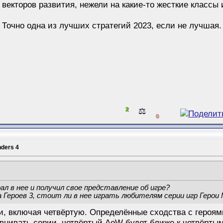
 векторов развития, нежели на какие-то жесткие классы
 Точно одна из лучших стратегий 2023, если не лучшая.
2
⚖️
0
nders 4
ал в нее и получил свое представление об игре?
а Героев 3, стоит ли в нее играть любителям серии игр Герои
и, включая четвёртую. Определённые сходства с героям
авнивать серии, четвёртый AoW будет ближе к четвёртым