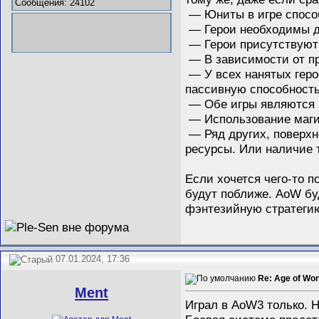
Сообщения: 24102
— Юниты в игре способ
— Герои необходимы дл
— Герои присутствуют 
— В зависимости от пр
— У всех нанятых геро
пассивную способность
— Обе игры являются 
— Использование маги
— Ряд других, поверхн
ресурсы. Или наличие т
Если хочется чего-то п
будут поближе. AoW буд
фэнтезийную стратегию,
07.01.2024, 17:36
Re: Age of Wo
Ment
Играл в AoW3 только. Н