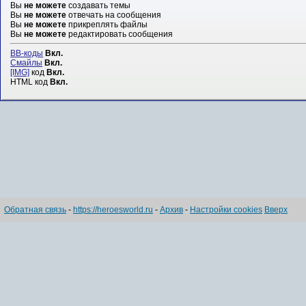
Вы
не можете
создавать темы
Вы
не можете
отвечать на сообщения
Вы
не можете
прикреплять файлы
Вы
не можете
редактировать сообщения
BB-коды
Вкл.
Смайлы
Вкл.
[IMG]
код
Вкл.
HTML код
Вкл.
Обратная связь
-
https://heroesworld.ru
-
Архив
-
Настройки cookies
Вверх