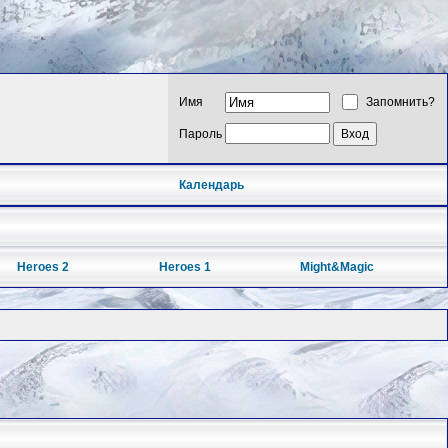
Имя
Запомнить?
Пароль
Календарь
Heroes 2
Heroes 1
Might&Magic