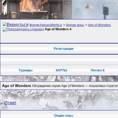
Форум HeroesWorld-а
>
Другие игры
>
Age of Wonders
Age of Wonders 4
Регистрация
Турниры
КАРТЫ
Heroes 6
Age of Wonders
Обсуждение серии Age of Wonders — пошаговых стратеги
Опции темы