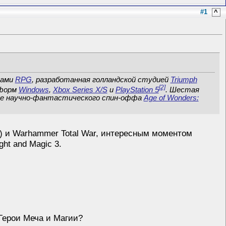
#1
^
тами
RPG
, разработанная голландской студией
Triumph
[2]
тформ
Windows
,
Xbox Series X/S
и
PlayStation 5
. Шестая
ле научно-фантастического спин-оффа
Age of Wonders:
n) и Warhammer Total War, интересным моментом
ht and Magic 3.
 Герои Меча и Магии?