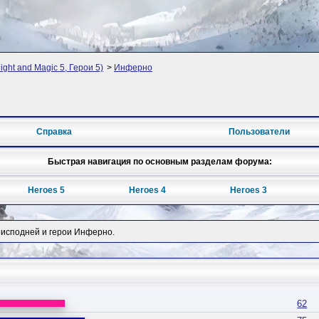
ght and Magic 5, Герои 5)
>
Инферно
Справка
Пользователи
Быстрая навигация по основным разделам форума:
Heroes 5
Heroes 4
Heroes 3
еисподней и герои Инферно.
62