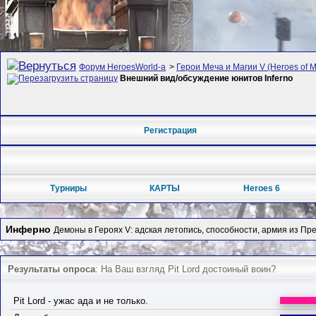
Форум HeroesWorld-а
>
Герои Меча и Магии V (Heroes of Mi
Внешний вид/обсуждение юнитов Inferno
Регистрация
Турниры
КАРТЫ
Heroes 6
Инферно
Демоны в Героях V: адская летопись, способности, армия из Пр
Результаты опроса
: На Ваш взгляд Pit Lord достоиный воин?
Pit Lord - ужас ада и не только.