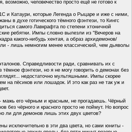
, возможно, человечество просто ещё не готово к
1С и Катаури, которые Легенда о Рыцаре и иже с ними,
жаны в духе готического тёмного фэнтези, то Кингс
диться самого Лавкрафта по степени хтоничной
кие ребятки. Импы словно вылезли из "Вечеров на
кадра какого-нибудь хентая, а образ архидемонов/
ли - лишь немногим менее классический, чем дьяволы
 эталонов. Справедливости ради, сравнивать их с
в тёмное фэнтези, но я не могу говорить о демонах без
ыглядят... недостаточно мультяшными. Импы скорее
 на пёсиков или лошадок. И это как раз не так уж и
вет.
- мажь его чёрным и красным, не прогадаешь. Чёрный
 без чёрного и красного просто не поймут. Но вопрос
чно ли для демонов лишь этих двух цветов?
ны исключительно в эти два цвета, но сами юниты -
 фиолетовые архидьяволы, без пяти минут розовые