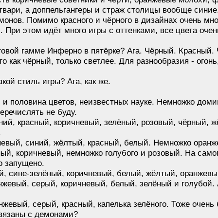
твари, а доппельгангеры и страж столицы вообще синие
нов. Помимо красного и чёрного в дизайнах очень мног
. При этом идёт много игры с оттенками, все цвета очен
товой гамме Инферно в пятёрке? Ага. Чёрный. Красный. 
Это как чёрный, только светлее. Для разнообразия - огон
акой стиль игры? Ага, как же.
ги и половина цветов, неизвестных науке. Немножко дом
еречислять не буду.
ний, красный, коричневый, зелёный, розовый, чёрный, ж
.
невый, синий, жёлтый, красный, белый. Немножко оранж
ый, коричневый, немножко голубого и розовый. На само
о запущено.
, сине-зелёный, коричневый, белый, жёлтый, оранжевый
жевый, серый, коричневый, белый, зелёный и голубой. 
нжевый, серый, красный, капелька зелёного. Тоже очень 
связаны с демонами?