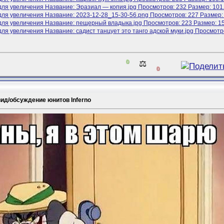
0
⚖️
0
ид/обсуждение юнитов Inferno