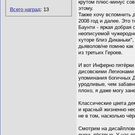
крутом плюс-минус совр
этому.
Всего наград
: 13
Также хочу вспомнить д
2008 год и далее. Это 
Баунти - яркая добрая
неописуемой чужеродно
хуторе близ Диканьки",
дьяволов/не помню как
из третьих Героев.
И вот Инферно пятёрки 
дисовскими Легионами н
упоминания богичных Д
уродливые, чем забавны
плохо, я даже могу зане
Классические цвета де
и красный жизненно не
не в том, насколько чё
Смотрим на дисайпловс
очень пёстрые. У нас 