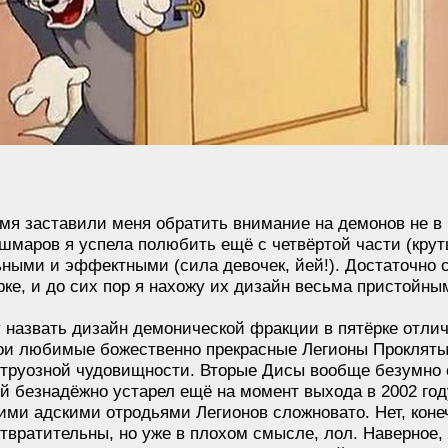
емя заставили меня обратить внимание на демонов не 
шмаров я успела полюбить ещё с четвёртой части (крут
ьными и эффектными (сила девочек, йей!). Достаточно с
ке, и до сих пор я нахожу их дизайн весьма пристойны
гу назвать дизайн демонической фракции в пятёрке отли
ои любимые божественно прекрасные Легионы Проклятых
руозной чудовищности. Вторые Дисы вообще безумно с
ий безнадёжно устарел ещё на момент выхода в 2002 го
ими адскими отродьями Легионов сложновато. Нет, коне
твратительны, но уже в плохом смысле, лол. Наверное,