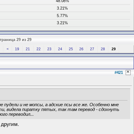
48.08%
3.21%
5.77%
3.21%
траница 29 из 29
<
19
21
22
23
24
25
26
27
28
29
#421
^
е пудели и не мопсы, а адские псы все же. Особенно мне
ти, видела пиратку пятых, так там перевод - сдохнуть
го переводил...
 другим.