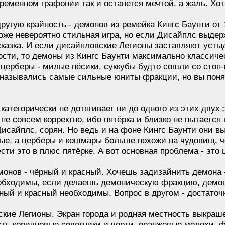
еменном графонии так и останется мечтой, а жаль. Хотя
ругую крайность - демонов из ремейка Кингс Баунти от 
тоже невероятно стильная игра, но если Дисайплс выдер
 сказка. И если дисайпловские Легионы заставляют усты
сти, то демоны из Кингс Баунти максимально классичес
 церберы - милые пёсики, суккубы будто сошли со стоп-
 назывались самые сильные юниты фракции, но вы поня
категорически не дотягивает ни до одного из этих двух
е совсем корректно, ибо пятёрка и близко не пытается 
исайплс, сорян. Но ведь и на фоне Кингс Баунти они в
е, а церберы и кошмары больше похожи на чудовищ, чем
сти это в плюс пятёрке. А вот основная проблема - это ц
монов - чёрный и красный. Хочешь задизайнить демона 
обходимы, если делаешь демоническую фракцию, демонов
рный и красный необходимы. Вопрос в другом - достато
кие Легионы. Экран города и родная местность выкраше
есть коричневые советники и черти, оранжевые молохи,