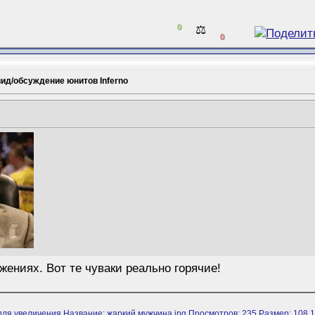
0
⚖️
0
ид/обсуждение юнитов Inferno
ложениях. Вот те чуваки реально горячие!