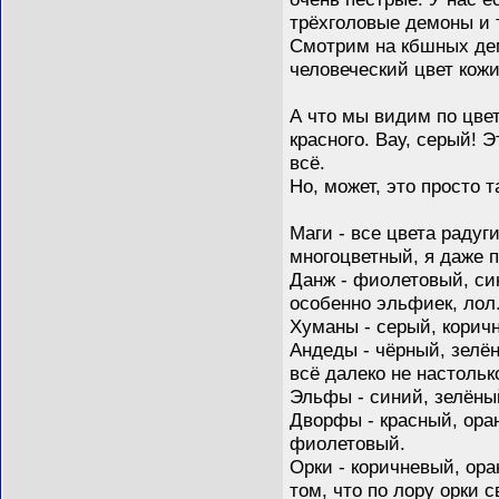
трёхголовые демоны и 
Смотрим на кбшных демо
человеческий цвет кожи
А что мы видим по цве
красного. Вау, серый! 
всё.
Но, может, это просто т
Маги - все цвета раду
многоцветный, я даже п
Данж - фиолетовый, си
особенно эльфиек, лол
Хуманы - серый, корич
Андеды - чёрный, зелён
всё далеко не настольк
Эльфы - синий, зелёный
Дворфы - красный, оран
фиолетовый.
Орки - коричневый, ора
том, что по лору орки 