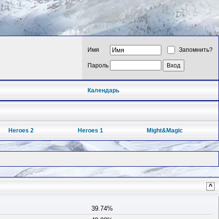
Имя
Запомнить?
Пароль
Календарь
Heroes 2
Heroes 1
Might&Magic
^
39.74%