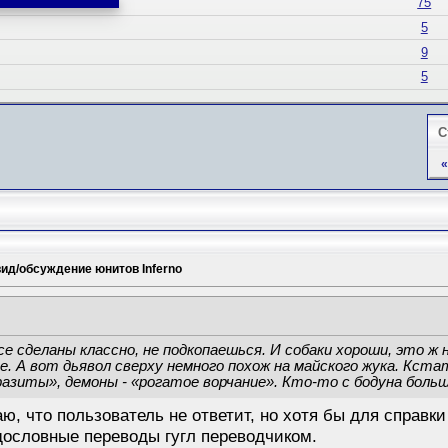
75
5
9
5
С
«
ид/обсуждение юнитов Inferno
е сделаны классно, не подкопаешься. И собаки хороши, это ж н
. А вот дьявол сверху немного похож на майского жука. Кста
разиты», демоны - «рогатое ворчание». Кто-то с бодуна большо
ю, что пользователь не ответит, но хотя бы для справки
дословные переводы гугл переводчиком.