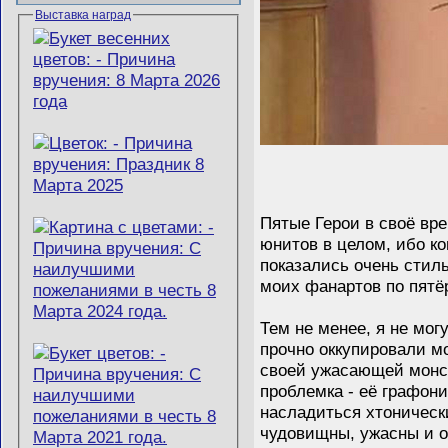
Выставка наград
Пятые Герои в своё вр
юнитов в целом, ибо ко
показались очень стил
моих фанартов по пятёр
Тем не менее, я не мо
прочно оккупировали м
своей ужасающей монст
проблемка - её графон
насладиться хтоническ
чудовищны, ужасны и о