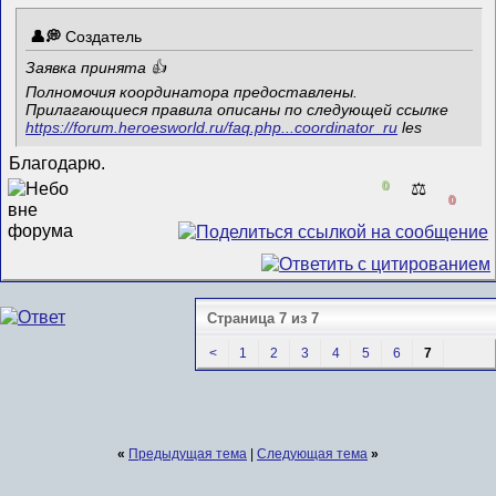
Создатель
Заявка принята 👍
Полномочия координатора предоставлены.
Прилагающиеся правила описаны по следующей ссылке
https://forum.heroesworld.ru/faq.php...coordinator_ru
les
Благодарю.
0
⚖️
0
Страница 7 из 7
<
1
2
3
4
5
6
7
«
Предыдущая тема
|
Следующая тема
»