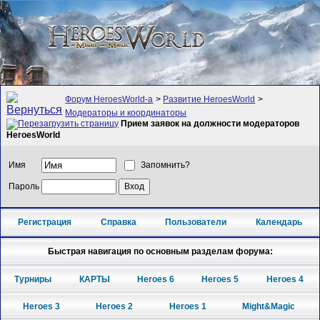
Форум HeroesWorld-а
>
Развитие HeroesWorld
>
Модераторы и координаторы
Прием заявок на должности модераторов
HeroesWorld
Имя
Запомнить?
Пароль
Регистрация
Справка
Пользователи
Календарь
Быстрая навигация по основным разделам форума:
Турниры
КАРТЫ
Heroes 6
Heroes 5
Heroes 4
Heroes 3
Heroes 2
Heroes 1
Might&Magic