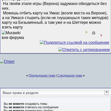
На твоём этапе игры (Верона) задумано обходиться без
них.
Можешь отбить карту на Умкас (возле моста на Вероне),
а на Умкасе стырить (если не гнушаешься таких методов)
карту на Безымянный, а там уже и на Шеттере можно
взять карту
0
⚖️
0
«
Предыдущая тема
|
Следующая тема
»
Ваши права в разделе
^
Вы
не можете
создавать темы
Вы
не можете
отвечать на сообщения
Вы
не можете
прикреплять файлы