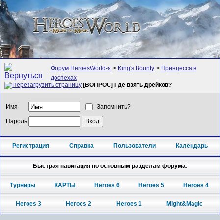
Форум HeroesWorld-а
>
King's Bounty
>
Принцесса в
доспехах
[ВОПРОС] Где взять дрейков?
Имя
Запомнить?
Пароль
Регистрация
Справка
Пользователи
Календарь
Быстрая навигация по основным разделам форума:
Турниры
КАРТЫ
Heroes 6
Heroes 5
Heroes 4
Heroes 3
Heroes 2
Heroes 1
Might&Magic