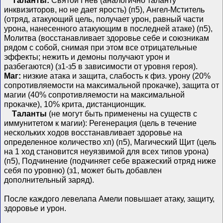
Таланты:
Святой Гнев (аналогично таланту
инквизиторов, но не дает ярость) (п5), Ангел-Мститель
(отряд, атакующий цель, получает урон, равный части
урона, нанесенного атакующим в последней атаке) (п5),
Молитва (восстанавливает здоровье себе и союзникам
рядом с собой, снимая при этом все отрицательные
эффекты; нежить и демоны получают урон и
разбегаются) (з1-з5 в зависимости от уровня героя).
Маг:
низкие атака и защита, слабость к физ. урону (20%
сопротивляемости на максимальной прокачке), защита от
магии (40% сопротивляемости на максимальной
прокачке), 10% крита, дистанционщик.
Таланты
(не могут быть применены на существ с
иммунитетом к магии): Регенерация (цель в течение
нескольких ходов восстанавливает здоровье на
определенное количество хп) (п5), Магический Щит (цель
на 1 ход становится неуязвимой для всех типов урона)
(п5), Подчинение (подчиняет себе вражеский отряд ниже
себя по уровню) (з1, может быть добавлен
дополнительный заряд).
После каждого левелапа Амели повышает атаку, защиту,
здоровье и урон.