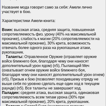
Название мода говорит само за себя: Амели лично
участвует в бою.
Характеристики Амели-юнита:
Воин:
высокая атака, средняя защита, повышенная
сопротивляемость физ. урону (40% на максимальной
прокачке), слабость к магии (20% сопротивляемости на
максимальной прокачке), 30% крита, возможность
отвечать более одного раза на рукопашные атаки,
рукопашник.
Таланты:
Отравленное Оружие (отравляет оружие
войск ближнего боя, благодаря чему они наносят
дополнительный урон ядом) (п5), Пылающий Меч
(охватывает огнем оружие войск ближнего боя,
благодаря чему они наносят дополнительный урон огнем)
(п5), Призыв к бою (позволяет походившему отряду не
выше себя по уровню сделать еще один ход в текущем
раунде) (п5). Все таланты не завершают ход.
Паладин:
средняя атака, высокая защита, одинаковая
сопротивляемость всем типам урона (30% при
максимальной прокачке), 20% крита, рукопашник.