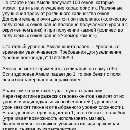
На старте игры Амели получает 100 очков, которые
может тратить на улучшение характеристик. Различные
улучшения требуют различного количества очков.
Дополнительные очки даются при левелапах (количество
получаемых очков равно половине получаемого уровня с
округлением вниз) и при получении камней (количество
получаемых очков равно 5*<номер камня>).
Стартовый уровень Амели-юнита равен 1. Уровень со
временем увеличивается. Требования для увеличения:
"уровни полководца" 11/23/36/50.
Амели не может применять заклинания на саму себя.
Если здоровье Амели падает до 1, то она бежит с поля
боя и бой завершается поражением.
Вражеские герои также участвуют в сражении.
Характеристики вражеских героев-юнитов зависят от их
уровня и индивидуальных особенностей (здоровье и
урон зависят также и от выбранного уровня сложности).
Если здоровье героя падает до 1, то он бежит с поля боя
(утрачивает возможность использовать магию),
благословляя союзников, усиливая их, или проклиная
врагов, снижая их характеристики.