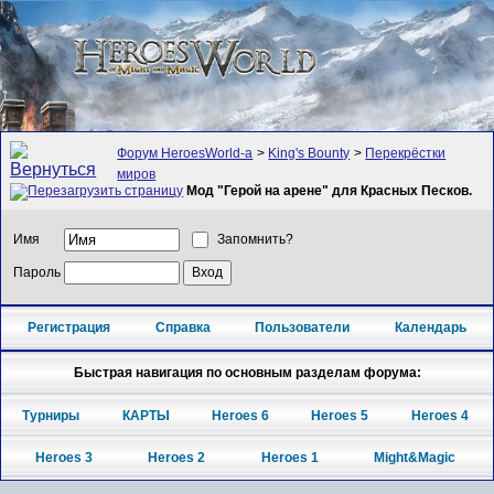
Форум HeroesWorld-а
>
King's Bounty
>
Перекрёстки
миров
Мод "Герой на арене" для Красных Песков.
Имя
Запомнить?
Пароль
Регистрация
Справка
Пользователи
Календарь
Быстрая навигация по основным разделам форума:
Турниры
КАРТЫ
Heroes 6
Heroes 5
Heroes 4
Heroes 3
Heroes 2
Heroes 1
Might&Magic