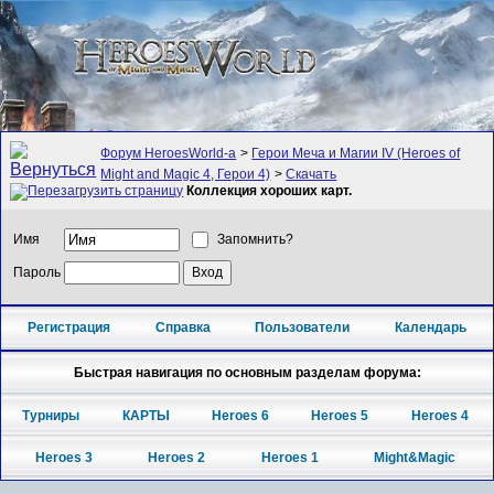
Форум HeroesWorld-а
>
Герои Меча и Магии IV (Heroes of
Might and Magic 4, Герои 4)
>
Скачать
Коллекция хороших карт.
Имя
Запомнить?
Пароль
Регистрация
Справка
Пользователи
Календарь
Быстрая навигация по основным разделам форума:
Турниры
КАРТЫ
Heroes 6
Heroes 5
Heroes 4
Heroes 3
Heroes 2
Heroes 1
Might&Magic