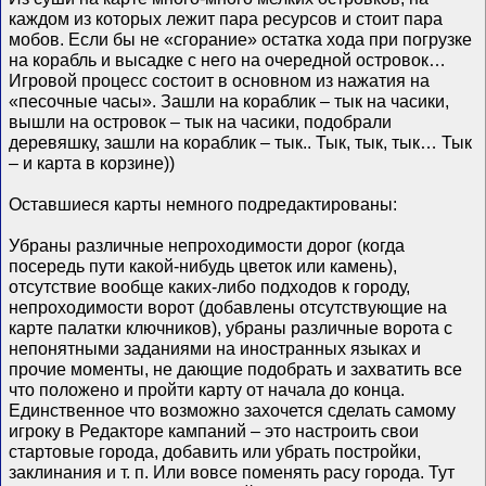
каждом из которых лежит пара ресурсов и стоит пара
мобов. Если бы не «сгорание» остатка хода при погрузке
на корабль и высадке с него на очередной островок…
Игровой процесс состоит в основном из нажатия на
«песочные часы». Зашли на кораблик – тык на часики,
вышли на островок – тык на часики, подобрали
деревяшку, зашли на кораблик – тык.. Тык, тык, тык… Тык
– и карта в корзине))
Оставшиеся карты немного подредактированы:
Убраны различные непроходимости дорог (когда
посередь пути какой-нибудь цветок или камень),
отсутствие вообще каких-либо подходов к городу,
непроходимости ворот (добавлены отсутствующие на
карте палатки ключников), убраны различные ворота с
непонятными заданиями на иностранных языках и
прочие моменты, не дающие подобрать и захватить все
что положено и пройти карту от начала до конца.
Единственное что возможно захочется сделать самому
игроку в Редакторе кампаний – это настроить свои
стартовые города, добавить или убрать постройки,
заклинания и т. п. Или вовсе поменять расу города. Тут