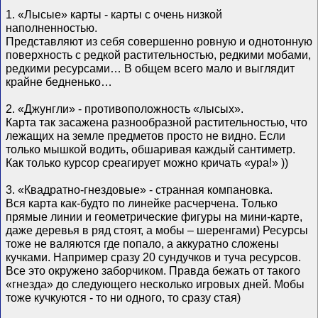
1. «Лысые» карты - карты с очень низкой
наполненностью.
Представляют из себя совершенно ровную и однотонную
поверхность с редкой растительностью, редкими мобами,
редкими ресурсами… В общем всего мало и выглядит
крайне бедненько…
2. «Джунгли» - противоположность «лысых».
Карта так засажена разнообразной растительностью, что
лежащих на земле предметов просто не видно. Если
только мышкой водить, обшаривая каждый сантиметр.
Как только курсор среагирует можно кричать «ура!» ))
3. «Квадратно-гнездовые» - странная компановка.
Вся карта как-будто по линейке расчерчена. Только
прямые линии и геометрические фигуры на мини-карте,
даже деревья в ряд стоят, а мобы – шеренгами) Ресурсы
тоже не валяются где попало, а аккуратно сложены
кучками. Например сразу 20 сундучков и туча ресурсов.
Все это окружено заборчиком. Правда бежать от такого
«гнезда» до следующего несколько игровых дней. Мобы
тоже кучкуются - то ни одного, то сразу стая)