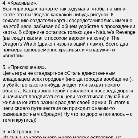
4. «Красивые».
Вся «природа» на карте так задумана, чтобы на мини-
карте это выглядело как какой-нибудь рисунок. К
сожалению создатели карты сосредотачивались именно
на этой цели, забывая об общем удобстве в прохождении
карты. В сборнике остались только две - Nature's Revenge
(выглядит как маг с посохом верхом на коне) и The
Dragon's Wrath (дракон изрыгающий пламя). Всего два
примера одновременно красивых и «снаружи» и
«внутри».
5. «Приключения».
Цель игры не стандартное «Стать единственным
владельцем всех городов» (иногда городов вообще нет),
а убийство какого-нибудь злодея или захват некого
объекта. Как правило герой появляется посередь дороги
и начинает продвигаться к цели захватывая случайные
жилища юнитов разных рас для своей армии. В итоге к
цели своего путешествия он приходит с каким-то
разношерстным сбродом) Ну что по дороге попалось – с
тем и крутись))
6. «Островные».
Из суши на карте много-много мелких островков, на