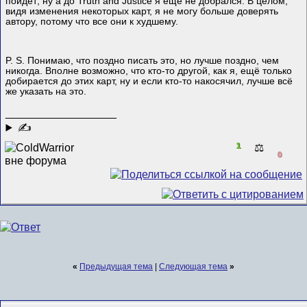
пойдёт; ну а до Truth and Justice я ещё не добрался. В целом,
видя изменения некоторых карт, я не могу больше доверять
автору, потому что все они к худшему.
P. S. Понимаю, что поздно писать это, но лучше поздно, чем
никогда. Вполне возможно, что кто-то другой, как я, ещё только
добирается до этих карт, ну и если кто-то накосячил, лучше всё
же указать на это.
__________________
✍
1
⚖️
0
«
Предыдущая тема
|
Следующая тема
»