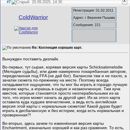
#7
20.09.2025, 14:30
^
Регистрация: 01.02.2011
ColdWarrior
Адрес: г. Верхняя Пышма
Сообщения: 221
Re: Коллекция хороших карт.
Вынужден поставить дизлайк.
Во-первых, тут сырая, корявая версия карты Schicksalsmelodie
(Мелодия судьбы), или даже намеренно покарябанная автором,
переделанная под FFA (не дай бог). Балансом там и не пахло, а
зачатки сюжета по-прежнему на месте. Поэтому всегда
складывается ощущение, что ты мог бы играть в гораздо лучшую
версию карты, а играешь в сырую и незаконченную. Там куча
квестов, которые становятся просто неоперабельными из-за
того, что игрок может начать за другой цвет. Из-за этого карта
оставила куда худшее впечатление, а ведь есть английская
версия этой карты с нормальным сюжетом! Какой дурак будет
играть в дисбалансную и без истории, когда есть нормальная и
проверенная?!
Во-вторых, здесь зачем-то изменённая версия карты
Enchantment, изначально хорошей и как раз сражения. То есть,