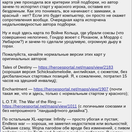
карта уже проходила все критерии этой подборки, но автор
зачем-то испортил старт у красного игрока, оставив его
бездомным. Как это понимать, все начинают с замками, а
красный - нет? Если это будет компьютер, он просто не окажет
сопротивления вообще. Очередная карта испорчена
недальновидностью автора подборки.
Ну и ещё здесь карта по Войне Кольца, где убрали союзы (что
совершенно нелогично, Гондор воюет с Роханом, а Мордор с
Умбаром?) и зачем-то сделали уродливую, огромную дыру в
горах.
Пожалуйста, качайте нормальные версии этих карт у
оригинальных авторов:
Tales of Destiny —
https://heroesportal.net/maps/view/2183
(хорошая версия Schicksalsmelodie, английская, с сюжетом, без
дисбалансных стартовых позиций. Я, к сожалению, потратил 15
часов на здешний инвалид);
Enchantment —
https://heroesportal.net/maps/view/1907
(почти
такая же, что и здесь, только с нормальным стартом у красного);
L.O.T.R. The War of the Ring —
https://heroesportal.net/maps/view/1011
(с логичными союзами и
без непрошеного "ландшафтного дизайна").
По остальным XL-картам: Infinity — просто убогая и пустая;
Endless war — хороша, не заметил недостатков или вольностей;
Ciekawe czasy, Wojna narodow обе вроде без изменений, с пивом