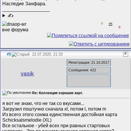
Наследие Занфара.
__________________
✍
0
⚖️
0
#5
22.07.2020, 21:33
^
Регистрация: 21.10.2017
Сообщения: 422
vasik
Re: Коллекция хороших карт.
я вот не знаю, что не так со вкусами...
Загрузил поштучно сначала xl, потом l, потом m
Из всего этого сонма единственная достойная карта
Schicksalsmelodie (XL)
Все остальное - убей всех при равных стартовых
условиях - Это по вашему мнению хорошая карта?