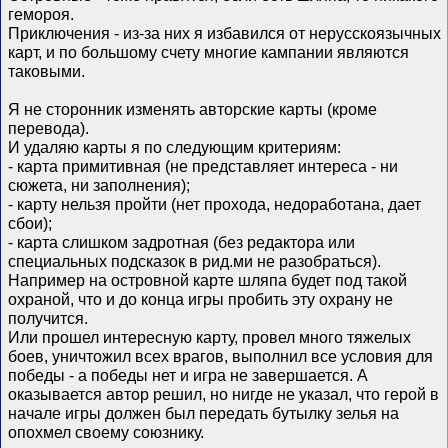
гемороя.
Приключения - из-за них я избавился от нерусскоязычных
карт, и по большому счету многие кампании являются
таковыми.
Я не сторонник изменять авторские карты (кроме
перевода).
И удаляю карты я по следующим критериям:
- карта примитивная (не представляет интереса - ни
сюжета, ни заполнения);
- карту нельзя пройти (нет прохода, недоработана, дает
сбои);
- карта слишком задротная (без редактора или
специальных подсказок в рид.ми не разобраться).
Например на островной карте шляпа будет под такой
охраной, что и до конца игры пробить эту охрану не
получится.
Или прошел интересную карту, провел много тяжелых
боев, уничтожил всех врагов, выполнил все условия для
победы - а победы нет и игра не завершается. А
оказывается автор решил, но нигде не указал, что герой в
начале игры должен был передать бутылку зелья на
опохмел своему союзнику.