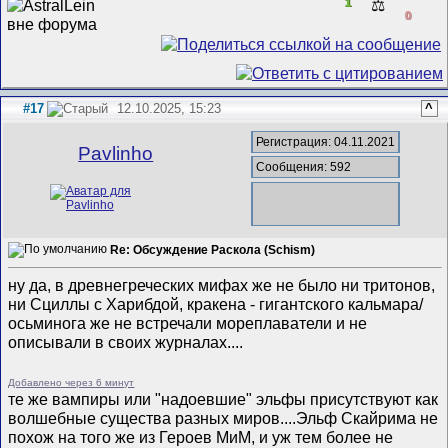
1
⚖️
0
#17
12.10.2025, 15:23
^
Регистрация: 04.11.2021
Pavlinho
Сообщения: 592
Re: Обсуждение Раскола (Schism)
ну да, в древнегреческих мифах же не было ни тритонов,
ни Сциллы с Харибдой, кракена - гигантского кальмара/
осьминога же не встречали мореплаватели и не
описывали в своих журналах....
Добавлено через 6 минут
те же вампиры или "надоевшие" эльфы присутствуют как
волшебные существа разных миров....Эльф Скайрима не
похож на того же из Героев МиМ, и уж тем более не