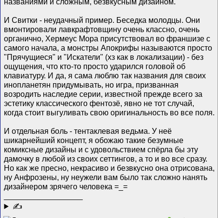
названиями и сложным, безвкусным дизайном.
И Свитки - неудачный пример. Беседка молодцы. Они
вмонтировали лавкрафтовщину очень классно, очень
органично, Хермеус Мора присутствовал во франшизе с
самого начала, а монстры Апокрифы называются просто
"Прячущиеся" и "Искатели" (хз как в локализации) - без
ощущения, что кто-то просто ударился головой об
клавиатуру. И да, я сама люблю так названия для своих
инопланетян придумывать, но игра, призванная
возродить наследие серии, известной прежде всего за
эстетику классического фентозё, явно не тот случай,
когда стоит выгуливать свою оригинальность во все поля.
И отдельная боль - тентаклевая ведьма. У неё
шикарнейший концепт, я обожаю такие безумные
комиксные дизайны и с удовольствием спёрла бы эту
дамочку в любой из своих сеттингов, а то и во все сразу.
Но как же пресно, некрасиво и безвкусно она отрисована,
ну Анфрозены, ну неужели вам было так сложно нанять
дизайнером зрячего человека =_=
__________________
✍