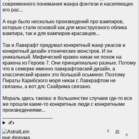
современного понимания жанра фэнтези и населяющих
его рас...
А еще было несколько произведений про вампиров,
которые стали основой как для монструозного облика
вампира, так и для вампиров-красавцев...
Так и Лавкрафт придумал конкретный жанр ужасов и
конкретный дизайн хтонических монстров. И он
уникальный. Мифический кракен никак не похож на
кракена из Героев 7. Они принципиально разные. Потому
что в семерке именно лавкрафтовский дизайн, а
классический кракен это большой осьминог. Поэтому
Пираты Карибского моря никак с Лавкрафтом не
связаны, а вот длс Скайрима связано.
Мораль здесь такова: в большинстве случаев где-то все
же прошли какие-то конкретные люди с конкретными
произведениями...
__________________
✍
1
⚖️
0