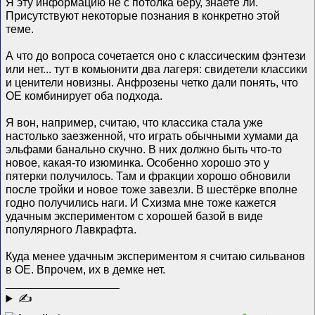
Я эту информацию не с потолка беру, знаете ли.
Присутствуют некоторые познания в конкретно этой
теме.
А что до вопроса сочетается оно с классическим фэнтези
или нет... тут в комьюнити два лагеря: свидетели классики
и ценители новизны. Анфрозены четко дали понять, что
ОЕ комбинирует оба подхода.
Я вон, например, считаю, что классика стала уже
настолько заезженной, что играть обычными хумами да
эльфами банально скучно. В них должно быть что-то
новое, какая-то изюминка. Особенно хорошо это у
пятерки получилось. Там и фракции хорошо обновили
после тройки и новое тоже завезли. В шестёрке вполне
годно получились наги. И Схизма мне тоже кажется
удачным экспериментом с хорошей базой в виде
популярного Лавкрафта.
Куда менее удачным экспериментом я считаю сильванов
в ОЕ. Впрочем, их в демке нет.
__________________
✍