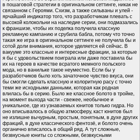
в пошаговой стратегии в оригинальном сеттинге, никак не
связанном с Героями. Схизм, а также сильваны и улей -
ярчайший индикатор того, что разработчикам плевать с
высокой колокольни на наследие серии, они подмазались
к франшизе, чтобы их поделка получила классную
рекламную кампанию и срубила бабла, потому что точно
такая же игра в оригинальном сеттинге не получила бы и
сотой доли внимания, которое уделяется ей сейчас. В
вакууме это классные и интересные фракции, за которые
я бы с удовольствием поиграла или даже поставила бы
их на героев в качестве всратого мемного польского
мода, но в ванильке такое неуместно. Если бы у
разработчиков было хоть зачаточное чувство вкуса, они
бы смогли сделать классную и колоритную расу с точно
теми же исходными данными, которая как родная
влилась бы в серию. Было же классное болото в тройке,
на момент выхода части - свежее, необычное и
уникальное, где из узнаваемых юнитов только гидра. Но
оно вписывалось в общую атмосферу, каст юнитов был
не излишне вычурным, простым, понятным, в духе других
фракций, в духе классического фентозё, и болото очень
органично вписалось в общий ряд. А тут сложные,
безвкусные юниты со сложными, безвкусными