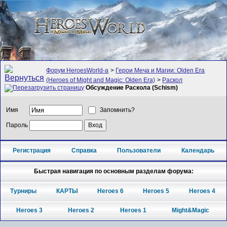
Форум HeroesWorld-а
>
Герои Меча и Магии: Olden Era
(Heroes of Might and Magic: Olden Era)
>
Раскол
Обсуждение Раскола (Schism)
Имя
Запомнить?
Пароль
Регистрация
Справка
Пользователи
Календарь
Быстрая навигация по основным разделам форума:
Турниры
КАРТЫ
Heroes 6
Heroes 5
Heroes 4
Heroes 3
Heroes 2
Heroes 1
Might&Magic