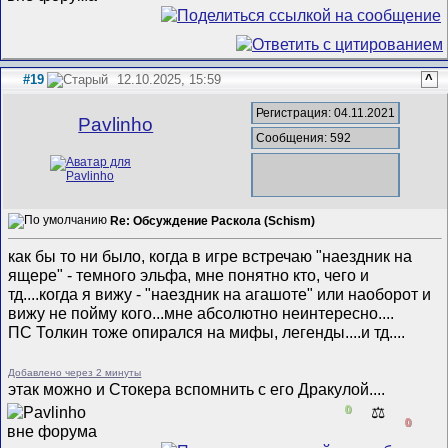
#19
12.10.2025, 15:59
^
Регистрация: 04.11.2021
Pavlinho
Сообщения: 592
Re: Обсуждение Раскола (Schism)
как бы то ни было, когда в игре встречаю "наездник на
ящере" - темного эльфа, мне понятно кто, чего и
тд....когда я вижу - "наездник на агашоте" или наоборот и
вижу не пойму кого...мне абсолютно неинтересно....
ПС Толкин тоже опирался на мифы, легенды....и тд....
Добавлено через 2 минуты
этак можно и Стокера вспомнить с его Дракулой....
0
⚖️
0