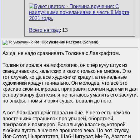
Всего наград
: 13
Re: Обсуждение Раскола (Schism)
Ах да, не надо сравнивать Толкина с Лавкрафтом.
Толкин опирался на мифологию, он спëр кучу штук из
скандинавских, кельтских и каких только не мифов. Это
тот случай, когда все художники крадут, а гениальные
художники крадут гениально. Он молодец, что всё это
красиво скомпилировал, приправил своими идеями и дал
основу жанру фэнтези, я не пытаюсь умалять его заслуги,
но эльфы, гномы и орки существовали до него.
А вот Лавкрафт действовал иначе. У него есть немало
простеньких страшилок про упырей, оборотней,
призраков и вампиров. Банальную классику, которой
любили пугать в начале прошлого века. Но вот Ктулху,
Йог-Сотот, Ньярлатотеп, Шаб-Ниггурат, Ми-Го, Азатот и