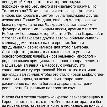
неведомый Кадат - это его авторские задумки,
порождение его безумного и гениального разума. Но...
Только его ли? Такая важная часть лавкрафтовских
мифов, как Король в Жëлтом, была придумана другим
человеком. Гончие Тиндала, ещё ряд монстров - тоже
была придумана не им. Лавкрафт был заправским
флудером, писал миллиарды писем, дружил с тем же
Робертом Говардом, который автор "Конана-Варвара", и
с согласия Лавкрафта другие авторы обильно сыпали
миллиардами отсылок на его древних богов и
придумывали своих челиков для этого пантеона.
Лавкрафт отец-основатель космического ужаса и
основоположник ярчайшей современной мифологии,
родоначальник принципиально нового направления, по
масштабам влияния на массовую культуру это
сопоставимо с супергероикой. Но он хотел и активно
прикладывал усилия, чтобы это стало новой мифологией
и новым жанром, он позволял интерпретации,
расширение пантеона богов и существ из-за грани
реальности. Он реально невероятно крут.
И если бы я хотела тащить конкретно лавкрафтовщину в
Героев и показывать, как я люблю этого автора, то я бы
не пихала всем тентакли в лицо, а опиралась на водный