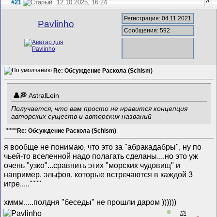
#21
12.10.2025, 16:24
^
Регистрация: 04.11.2021
Pavlinho
Сообщения: 592
Re: Обсуждение Раскола (Schism)
AstralLein
Получается, что вам просто не нравится концепция
авторских существ и авторских названий
""""Re: Обсуждение Раскола (Schism)
я вообще не понимаю, что это за "абракадабры", ну по
чьей-то вселенной надо полагать сделаны....но это уж
очень "узко"...сравнить этих "морских чудовищ" и
например, эльфов, которые встречаются в каждой 3
игре.....""""
хммм.....полдня "беседы" не прошли даром ))))))
0
⚖️