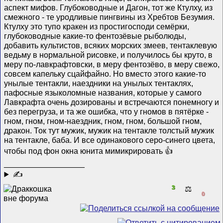
аспект мифов. Глубоководные и Дагон, тот же Ктулху, из
смежного - те уродливые пингвины из Хребтов Безумия.
Ктулху это тупо кракен из простигосподи семëрки,
глубоководные какие-то фентозëвые рыболюды,
добавить культистов, всяких морских змеев, тентаклевую
ведьму в нормальной рисовке, и получилось бы круто, в
меру по-лавкрафтовски, в меру фентозëво, в меру свежо,
совсем капельку сцайфайно. Но вместо этого какие-то
унылые тентакли, наездники на унылых тентаклях,
пафосные языколомные названия, которые у самого
Лавкрафта очень дозированы и встречаются понемногу и
без перегруза, и та же ошибка, что у гномов в пятëрке -
гном, гном, гном-наездник, гном, гном, большой гном,
дракон. Ток тут мужик, мужик на тентакле толстый мужик
на тентакле, баба. И все одинакового серо-синего цвета,
чтобы под фон окна юнита мимикрировать 👍
__________________
✍
3
⚖️
0