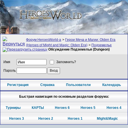
Форум HeroesWorld-а
>
Герои Меча и Магии: Olden Era
(Heroes of Might and Magic: Olden Era)
>
Подземелье
Обсуждение Подземелья (Dungeon)
Имя
Запомнить?
Пароль
Регистрация
Справка
Пользователи
Календарь
Быстрая навигация по основным разделам форума:
Турниры
КАРТЫ
Heroes 6
Heroes 5
Heroes 4
Heroes 3
Heroes 2
Heroes 1
Might&Magic