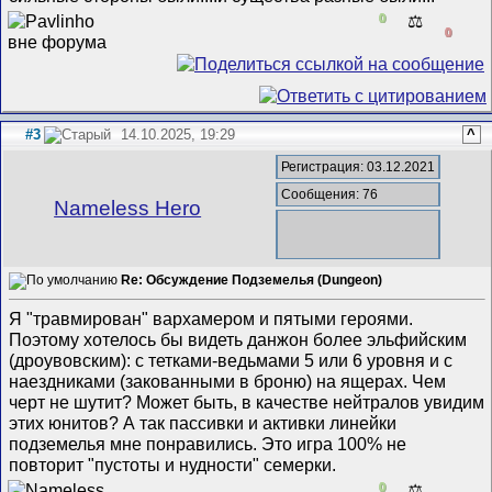
0
⚖️
0
#3
14.10.2025, 19:29
^
Регистрация: 03.12.2021
Сообщения: 76
Nameless Hero
Re: Обсуждение Подземелья (Dungeon)
Я "травмирован" вархамером и пятыми героями.
Поэтому хотелось бы видеть данжон более эльфийским
(дроувовским): с тетками-ведьмами 5 или 6 уровня и с
наездниками (закованными в броню) на ящерах. Чем
черт не шутит? Может быть, в качестве нейтралов увидим
этих юнитов? А так пассивки и активки линейки
подземелья мне понравились. Это игра 100% не
повторит "пустоты и нудности" семерки.
0
⚖️