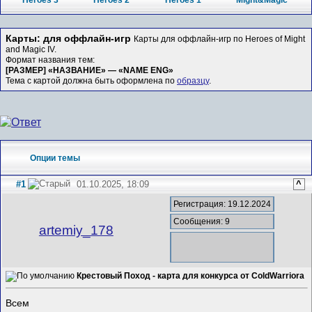
Heroes 3
Heroes 2
Heroes 1
Might&Magic
Карты: для оффлайн-игр
Карты для оффлайн-игр по Heroes of Might
and Magic IV.
Формат названия тем:
[РАЗМЕР] «НАЗВАНИЕ» — «NAME ENG»
Тема с картой должна быть оформлена по
образцу
.
Опции темы
#1
01.10.2025, 18:09
^
Регистрация: 19.12.2024
Сообщения: 9
artemiy_178
Крестовый Поход - карта для конкурса от ColdWarriora
Всем