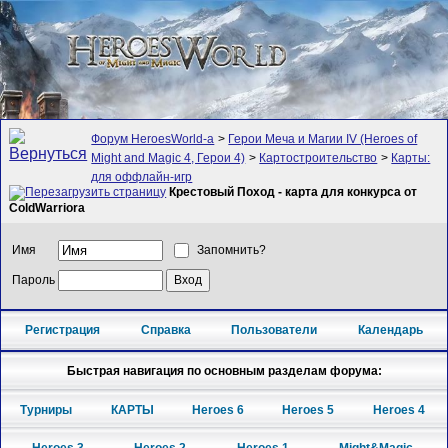
Форум HeroesWorld-а
>
Герои Меча и Магии IV (Heroes of
Might and Magic 4, Герои 4)
>
Картостроительство
>
Карты:
для оффлайн-игр
Крестовый Поход - карта для конкурса от
ColdWarriora
Имя
Запомнить?
Пароль
Регистрация
Справка
Пользователи
Календарь
Быстрая навигация по основным разделам форума:
Турниры
КАРТЫ
Heroes 6
Heroes 5
Heroes 4