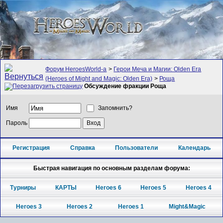
Форум HeroesWorld-а
>
Герои Меча и Магии: Olden Era
(Heroes of Might and Magic: Olden Era)
>
Роща
Обсуждение фракции Роща
Имя
Запомнить?
Пароль
Регистрация
Справка
Пользователи
Календарь
Быстрая навигация по основным разделам форума:
Турниры
КАРТЫ
Heroes 6
Heroes 5
Heroes 4
Heroes 3
Heroes 2
Heroes 1
Might&Magic