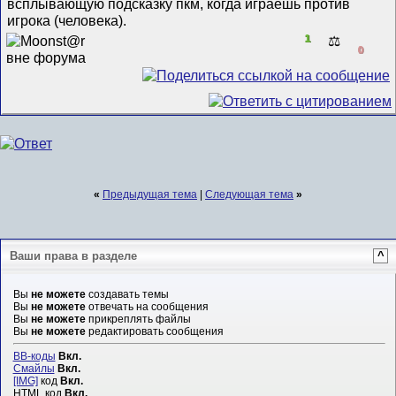
всплывающую подсказку пкм, когда играешь против
игрока (человека).
1
⚖️
0
«
Предыдущая тема
|
Следующая тема
»
Ваши права в разделе
^
Вы
не можете
создавать темы
Вы
не можете
отвечать на сообщения
Вы
не можете
прикреплять файлы
Вы
не можете
редактировать сообщения
BB-коды
Вкл.
Смайлы
Вкл.
[IMG]
код
Вкл.
HTML код
Вкл.