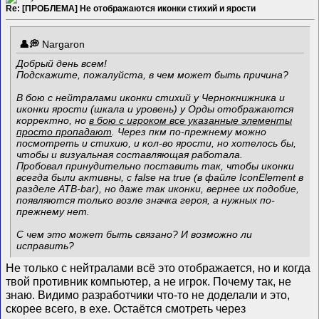
Re: [ПРОБЛЕМА] Не отображаются иконки стихий и ярости
Nargaron
Добрый день всем!
Подскажите, пожалуйста, в чем может быть причина?
В бою с нейтралами иконки стихий у Чернокнижника и
иконки ярости (шкала и уровень) у Орды отображаются
корректно, но
в бою с игроком все указанные элементы
просто пропадают
. Через пкм по-прежнему можно
посмотреть и стихию, и кол-во ярости, но хотелось бы,
чтобы и визуальная составляющая работала.
Пробовал принудительно поставить так, чтобы иконки
всегда были активны, с false на true (в файле IconElement в
разделе ATB-bar), но даже так иконки, вернее их подобие,
появляются только возле значка героя, а нужных по-
прежнему нет.
С чем это может быть связано? И возможно ли
исправить?
Не только с нейтралами всё это отображается, но и когда
твой противник компьютер, а не игрок. Почему так, не
знаю. Видимо разработчики что-то не доделали и это,
скорее всего, в exe. Остаётся смотреть через