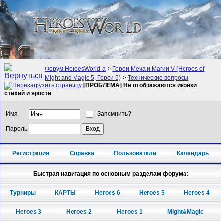
Форум HeroesWorld-а
>
Герои Меча и Магии V (Heroes of
Might and Magic 5, Герои 5)
>
Технические вопросы
[ПРОБЛЕМА] Не отображаются иконки
стихий и ярости
Имя
Запомнить?
Пароль
Регистрация
Справка
Пользователи
Календарь
Быстрая навигация по основным разделам форума:
Турниры
КАРТЫ
Heroes 6
Heroes 5
Heroes 4
Heroes 3
Heroes 2
Heroes 1
Might&Magic