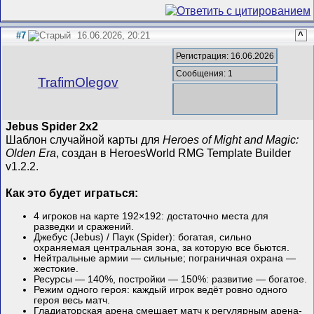
#7
16.06.2026, 20:21
^
Регистрация: 16.06.2026
Сообщения: 1
TrafimOlegov
Jebus Spider 2x2
Шаблон случайной карты для
Heroes of Might and Magic:
Olden Era
, создан в HeroesWorld RMG Template Builder
v1.2.2.
Как это будет играться:
4 игроков на карте 192×192: достаточно места для
разведки и сражений.
Джебус (Jebus) / Паук (Spider): богатая, сильно
охраняемая центральная зона, за которую все бьются.
Нейтральные армии — сильные; пограничная охрана —
жестокие.
Ресурсы — 140%, постройки — 150%: развитие — богатое.
Режим одного героя: каждый игрок ведёт ровно одного
героя весь матч.
Гладиаторская арена смещает матч к регулярным арена-