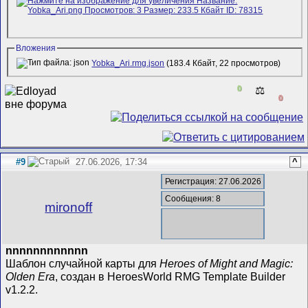
Вложения
Yobka_Ari.rmg.json
(183.4 Кбайт, 22 просмотров)
0
⚖️
0
#9
27.06.2026, 17:34
^
Регистрация: 27.06.2026
Сообщения: 8
mironoff
nnnnnnnnnnnn
Шаблон случайной карты для
Heroes of Might and Magic:
Olden Era
, создан в HeroesWorld RMG Template Builder
v1.2.2.