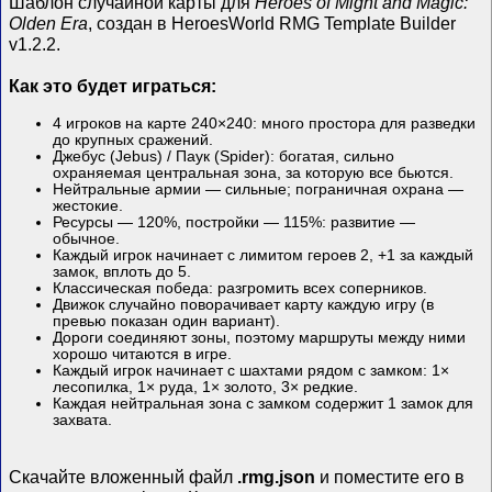
Шаблон случайной карты для
Heroes of Might and Magic:
Olden Era
, создан в HeroesWorld RMG Template Builder
v1.2.2.
Как это будет играться:
4 игроков на карте 240×240: много простора для разведки
до крупных сражений.
Джебус (Jebus) / Паук (Spider): богатая, сильно
охраняемая центральная зона, за которую все бьются.
Нейтральные армии — сильные; пограничная охрана —
жестокие.
Ресурсы — 120%, постройки — 115%: развитие —
обычное.
Каждый игрок начинает с лимитом героев 2, +1 за каждый
замок, вплоть до 5.
Классическая победа: разгромить всех соперников.
Движок случайно поворачивает карту каждую игру (в
превью показан один вариант).
Дороги соединяют зоны, поэтому маршруты между ними
хорошо читаются в игре.
Каждый игрок начинает с шахтами рядом с замком: 1×
лесопилка, 1× руда, 1× золото, 3× редкие.
Каждая нейтральная зона с замком содержит 1 замок для
захвата.
Скачайте вложенный файл
.rmg.json
и поместите его в