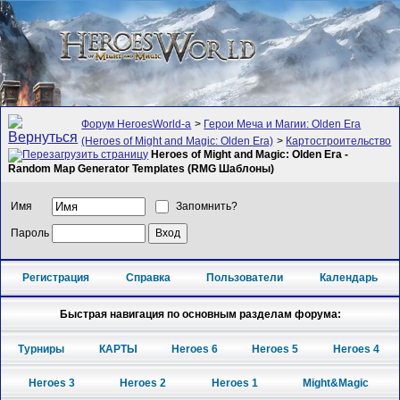
Форум HeroesWorld-а
>
Герои Меча и Магии: Olden Era
(Heroes of Might and Magic: Olden Era)
>
Картостроительство
Heroes of Might and Magic: Olden Era -
Random Map Generator Templates (RMG Шаблоны)
Имя
Запомнить?
Пароль
Регистрация
Справка
Пользователи
Календарь
Быстрая навигация по основным разделам форума:
Турниры
КАРТЫ
Heroes 6
Heroes 5
Heroes 4
Heroes 3
Heroes 2
Heroes 1
Might&Magic