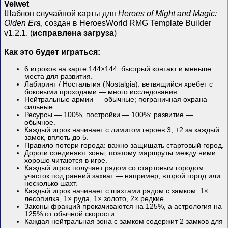
Velwet
Шаблон случайной карты для
Heroes of Might and Magic:
Olden Era
, создан в HeroesWorld RMG Template Builder
v1.2.1. (
исправлена загруза
)
Как это будет играться:
6 игроков на карте 144×144: быстрый контакт и меньше
места для развития.
Лабиринт / Ностальгия (Nostalgia): ветвящийся хребет с
боковыми проходами — много исследования.
Нейтральные армии — обычные; пограничная охрана —
сильные.
Ресурсы — 100%, постройки — 100%: развитие —
обычное.
Каждый игрок начинает с лимитом героев 3, +2 за каждый
замок, вплоть до 5.
Правило потери города: важно защищать стартовый город.
Дороги соединяют зоны, поэтому маршруты между ними
хорошо читаются в игре.
Каждый игрок получает рядом со стартовым городом
участок под ранний захват — например, второй город или
несколько шахт.
Каждый игрок начинает с шахтами рядом с замком: 1×
лесопилка, 1× руда, 1× золото, 2× редкие.
Законы фракций прокачиваются на 125%, а астрология на
125% от обычной скорости.
Каждая нейтральная зона с замком содержит 2 замков для