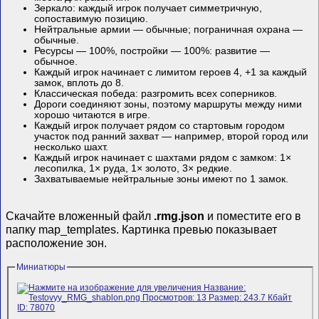
Зеркало: каждый игрок получает симметричную,
сопоставимую позицию.
Нейтральные армии — обычные; пограничная охрана —
обычные.
Ресурсы — 100%, постройки — 100%: развитие —
обычное.
Каждый игрок начинает с лимитом героев 4, +1 за каждый
замок, вплоть до 8.
Классическая победа: разгромить всех соперников.
Дороги соединяют зоны, поэтому маршруты между ними
хорошо читаются в игре.
Каждый игрок получает рядом со стартовым городом
участок под ранний захват — например, второй город или
несколько шахт.
Каждый игрок начинает с шахтами рядом с замком: 1×
лесопилка, 1× руда, 1× золото, 3× редкие.
Захватываемые нейтральные зоны имеют по 1 замок.
Скачайте вложенный файл
.rmg.json
и поместите его в
папку map_templates. Картинка превью показывает
расположение зон.
Миниатюры