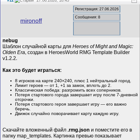
#12
27.06.2026, 18:45
^
Регистрация: 27.06.2026
Сообщения: 8
mironoff
nebug
Шаблон случайной карты для
Heroes of Might and Magic:
Olden Era
, создан в HeroesWorld RMG Template Builder
v1.2.2.
Как это будет играться:
8 игроков на карте 240×240, плюс 1 нейтральный город.
Лимит героев — от 1, +1 за замок, вплоть до 2.
Классическая победа: разгромить всех соперников.
Потеря стартового города завершает игру после 7-дневной
отсрочки.
Потеря стартового героя завершает игру — его важно
беречь.
Движок случайно поворачивает карту каждую игру.
Скачайте вложенный файл
.rmg.json
и поместите его в
папку map_templates. Картинка превью показывает