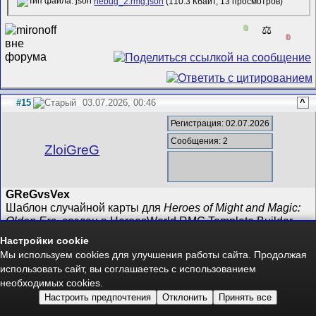
nebug_2.rmg.json
(110.3 Кбайт, 13 просмотров)
0
⚖️
0
#15
03.07.2026, 00:46
^
Регистрация: 02.07.2026
Сообщения: 2
ZloiGreG
GReGvsVex
Шаблон случайной карты для
Heroes of Might and Magic:
Olden Era
, создан в HeroesWorld RMG Template Builder
v1.2.2.
Настройки cookie
Мы используем cookies для улучшения работы сайта. Продолжая
Как это будет играться:
использовать сайт, вы соглашаетесь с использованием
необходимых cookies.
2 игроков на карте 240×240: много простора для разведки
до крупных сражений.
Настроить предпочтения
Отклонить
Принять все
Сеть / Перекрёстки (Crossroads): игроки делят несколько