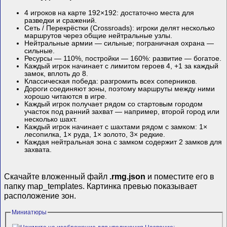
4 игроков на карте 192×192: достаточно места для
разведки и сражений.
Сеть / Перекрёстки (Crossroads): игроки делят несколько
маршрутов через общие нейтральные узлы.
Нейтральные армии — сильные; пограничная охрана —
сильные.
Ресурсы — 110%, постройки — 160%: развитие — богатое.
Каждый игрок начинает с лимитом героев 4, +1 за каждый
замок, вплоть до 8.
Классическая победа: разгромить всех соперников.
Дороги соединяют зоны, поэтому маршруты между ними
хорошо читаются в игре.
Каждый игрок получает рядом со стартовым городом
участок под ранний захват — например, второй город или
несколько шахт.
Каждый игрок начинает с шахтами рядом с замком: 1×
лесопилка, 1× руда, 1× золото, 3× редкие.
Каждая нейтральная зона с замком содержит 2 замков для
захвата.
Скачайте вложенный файл
.rmg.json
и поместите его в
папку map_templates. Картинка превью показывает
расположение зон.
Миниатюры