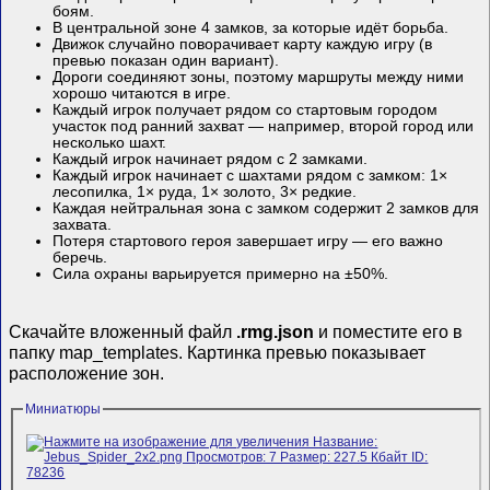
боям.
В центральной зоне 4 замков, за которые идёт борьба.
Движок случайно поворачивает карту каждую игру (в
превью показан один вариант).
Дороги соединяют зоны, поэтому маршруты между ними
хорошо читаются в игре.
Каждый игрок получает рядом со стартовым городом
участок под ранний захват — например, второй город или
несколько шахт.
Каждый игрок начинает рядом с 2 замками.
Каждый игрок начинает с шахтами рядом с замком: 1×
лесопилка, 1× руда, 1× золото, 3× редкие.
Каждая нейтральная зона с замком содержит 2 замков для
захвата.
Потеря стартового героя завершает игру — его важно
беречь.
Сила охраны варьируется примерно на ±50%.
Скачайте вложенный файл
.rmg.json
и поместите его в
папку map_templates. Картинка превью показывает
расположение зон.
Миниатюры