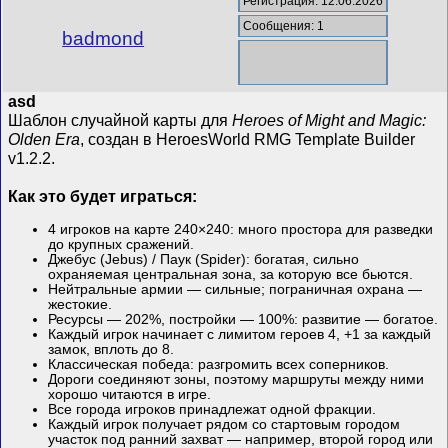
Регистрация: 12.06.2026
Сообщения: 1
badmond
asd
Шаблон случайной карты для
Heroes of Might and Magic:
Olden Era
, создан в HeroesWorld RMG Template Builder
v1.2.2.
Как это будет играться:
4 игроков на карте 240×240: много простора для разведки
до крупных сражений.
Джебус (Jebus) / Паук (Spider): богатая, сильно
охраняемая центральная зона, за которую все бьются.
Нейтральные армии — сильные; пограничная охрана —
жестокие.
Ресурсы — 202%, постройки — 100%: развитие — богатое.
Каждый игрок начинает с лимитом героев 4, +1 за каждый
замок, вплоть до 8.
Классическая победа: разгромить всех соперников.
Дороги соединяют зоны, поэтому маршруты между ними
хорошо читаются в игре.
Все города игроков принадлежат одной фракции.
Каждый игрок получает рядом со стартовым городом
участок под ранний захват — например, второй город или