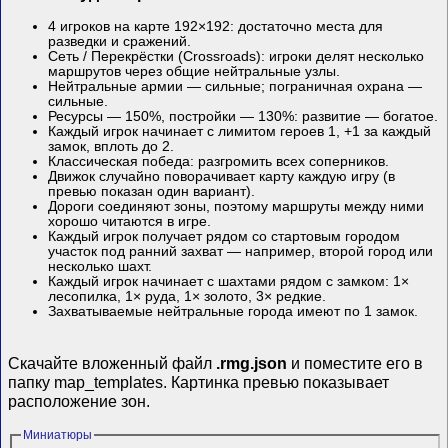
4 игроков на карте 192×192: достаточно места для
разведки и сражений.
Сеть / Перекрёстки (Crossroads): игроки делят несколько
маршрутов через общие нейтральные узлы.
Нейтральные армии — сильные; пограничная охрана —
сильные.
Ресурсы — 150%, постройки — 130%: развитие — богатое.
Каждый игрок начинает с лимитом героев 1, +1 за каждый
замок, вплоть до 2.
Классическая победа: разгромить всех соперников.
Движок случайно поворачивает карту каждую игру (в
превью показан один вариант).
Дороги соединяют зоны, поэтому маршруты между ними
хорошо читаются в игре.
Каждый игрок получает рядом со стартовым городом
участок под ранний захват — например, второй город или
несколько шахт.
Каждый игрок начинает с шахтами рядом с замком: 1×
лесопилка, 1× руда, 1× золото, 3× редкие.
Захватываемые нейтральные города имеют по 1 замок.
Скачайте вложенный файл
.rmg.json
и поместите его в
папку map_templates. Картинка превью показывает
расположение зон.
Миниатюры