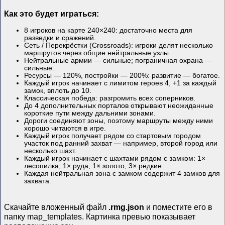
Как это будет играться:
8 игроков на карте 240×240: достаточно места для
разведки и сражений.
Сеть / Перекрёстки (Crossroads): игроки делят несколько
маршрутов через общие нейтральные узлы.
Нейтральные армии — сильные; пограничная охрана —
сильные.
Ресурсы — 120%, постройки — 200%: развитие — богатое.
Каждый игрок начинает с лимитом героев 4, +1 за каждый
замок, вплоть до 10.
Классическая победа: разгромить всех соперников.
До 4 дополнительных порталов открывают неожиданные
короткие пути между дальними зонами.
Дороги соединяют зоны, поэтому маршруты между ними
хорошо читаются в игре.
Каждый игрок получает рядом со стартовым городом
участок под ранний захват — например, второй город или
несколько шахт.
Каждый игрок начинает с шахтами рядом с замком: 1×
лесопилка, 1× руда, 1× золото, 3× редкие.
Каждая нейтральная зона с замком содержит 4 замков для
захвата.
Скачайте вложенный файл
.rmg.json
и поместите его в
папку map_templates. Картинка превью показывает