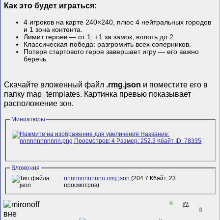
Как это будет играться:
4 игроков на карте 240×240, плюс 4 нейтральных городов
и 1 зона контента.
Лимит героев — от 1, +1 за замок, вплоть до 2.
Классическая победа: разгромить всех соперников.
Потеря стартового героя завершает игру — его важно
беречь.
Скачайте вложенный файл
.rmg.json
и поместите его в
папку map_templates. Картинка превью показывает
расположение зон.
Миниатюры
Вложения
nnnnnnnnnnnn.rmg.json
(204.7 Кбайт, 23
просмотров)
0
⚖️
0