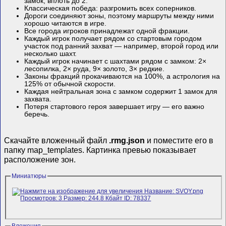
замок, вплоть до 2.
Классическая победа: разгромить всех соперников.
Дороги соединяют зоны, поэтому маршруты между ними
хорошо читаются в игре.
Все города игроков принадлежат одной фракции.
Каждый игрок получает рядом со стартовым городом
участок под ранний захват — например, второй город или
несколько шахт.
Каждый игрок начинает с шахтами рядом с замком: 2×
лесопилка, 2× руда, 9× золото, 3× редкие.
Законы фракций прокачиваются на 100%, а астрология на
125% от обычной скорости.
Каждая нейтральная зона с замком содержит 1 замок для
захвата.
Потеря стартового героя завершает игру — его важно
беречь.
Скачайте вложенный файл
.rmg.json
и поместите его в
папку map_templates. Картинка превью показывает
расположение зон.
Миниатюры
Вложения