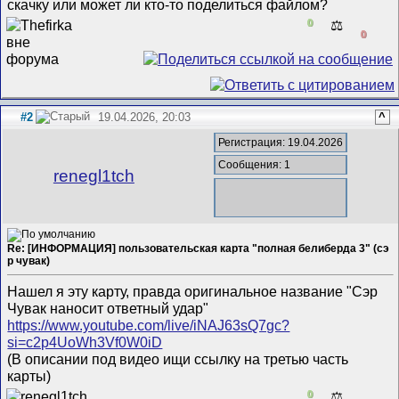
скачку или может ли кто-то поделиться файлом?
0
⚖️
0
#2
19.04.2026, 20:03
^
Регистрация: 19.04.2026
Сообщения: 1
renegl1tch
Re: [ИНФОРМАЦИЯ] пользовательская карта "полная белиберда 3" (сэ
р чувак)
Нашел я эту карту, правда оригинальное название "Сэр
Чувак наносит ответный удар"
https://www.youtube.com/live/iNAJ63sQ7gc?
si=c2p4UoWh3Vf0W0iD
(В описании под видео ищи ссылку на третью часть
карты)
0
⚖️