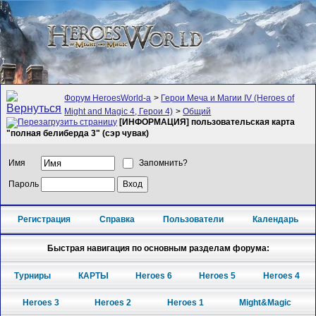
Форум HeroesWorld-а
>
Герои Меча и Магии IV (Heroes of
Might and Magic 4, Герои 4)
>
Общий
[ИНФОРМАЦИЯ] пользовательская карта
"полная белиберда 3" (сэр чувак)
Имя
Запомнить?
Пароль
Регистрация
Справка
Пользователи
Календарь
Быстрая навигация по основным разделам форума:
Турниры
КАРТЫ
Heroes 6
Heroes 5
Heroes 4
Heroes 3
Heroes 2
Heroes 1
Might&Magic