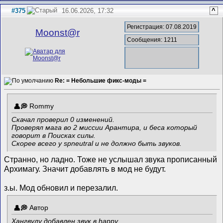
#375
16.06.2026, 17:32
^
Регистрация: 07.08.2019
Mооnst@r
Сообщения: 1211
Re: = Небольшие фикс-моды =
Rommy
Скачал проверил 0 изменений.
Проверял мага во 2 миссии Арантира, и беса который
говорит в Поисках силы.
Скорее всего у spneutral и не должно быть звуков.
Странно, но ладно. Тоже не услышал звука прописанный
Архимагу. Значит добавлять в мод не будут.
з.ы. Мод обновил и перезалил.
Автор
Хангвулу добавлен звук в happy.