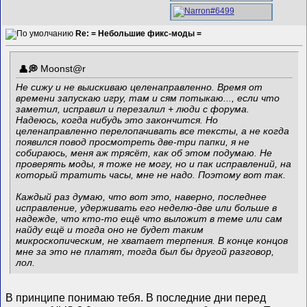
Re: = Небольшие фикс-моды =
Mооnst@r
Не сижу и не выискиваю целенаправленно. Время от
времени запускаю игру, там и сям потыкаю..., если что
заметил, исправил и перезалил + люди с форума.
Надеюсь, когда нибудь это закончится. Но
целенаправленно перелопачивать все тексты, а не когда
появился повод просмотреть две-три папки, я не
собираюсь, меня аж трясёт, как об этом подумаю. Не
проверять моды, я тоже не могу, но и пак исправлений, на
который тратить часы, мне не надо. Поэтому вот так.
Каждый раз думаю, что вот это, наверно, последнее
исправление, удерживать его неделю-две или больше в
надежде, что кто-то ещё что выложит в теме или сам
найду ещё и тогда оно не будет таким
микроскопическим, не хватает терпения. В конце концов
мне за это не платят, тогда был бы другой разговор,
лол.
В принципе понимаю тебя. В последние дни перед