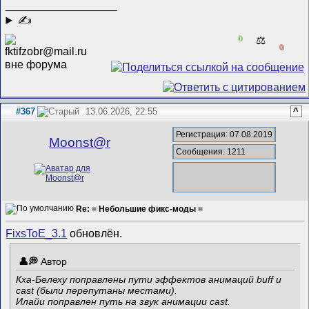
__________________
✍
0
⚖️
0
#367
13.06.2026, 22:55
^
Регистрация: 07.08.2019
Mооnst@r
Сообщения: 1211
Re: = Небольшие фикс-моды =
FixsToE_3.1
обновлён.
Автор
Кха-Белеху поправлены пути эффектов анимаций buff и
cast (были перепутаны местами).
Илайи поправлен путь на звук анимации cast.