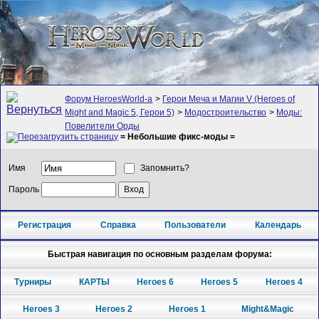
Форум HeroesWorld-а
>
Герои Меча и Магии V (Heroes of
Might and Magic 5, Герои 5)
>
Модостроительство
>
Моды:
Повелители Орды
= Небольшие фикс-моды =
Имя
Запомнить?
Пароль
Регистрация
Справка
Пользователи
Календарь
Быстрая навигация по основным разделам форума:
Турниры
КАРТЫ
Heroes 6
Heroes 5
Heroes 4
Heroes 3
Heroes 2
Heroes 1
Might&Magic