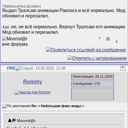
Добавлено через 1 час 9 минут
Выдал Тралсаю анимации Раилага и всё нормально. Мод
обновил и перезалил.
з.ы. не, не всё нормально. Вернул Тралсаю его анимации.
Мод обновил и перезалил.
0
⚖️
0
#368
14.06.2026, 12:48
^
Регистрация: 28.11.2025
Rommy
Сообщения: 170
Re: = Небольшие фикс-моды =
Mооnst@r