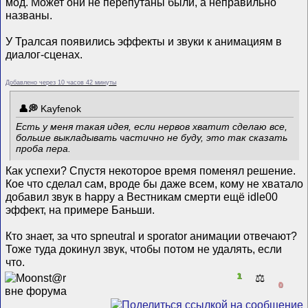
мод. Может они не перепутаны были, а неправильно
названы.
У Тралсая появились эффекты и звуки к анимациям в
диалог-сценах.
Добавлено через 10 часов 42 минуты
Kayfenok
Есть у меня такая идея, если нервов хватит сделаю все,
больше выкладывать частично не буду, это так сказать
проба пера.
Как успехи? Спустя некоторое время поменял решение.
Кое что сделал сам, вроде бы даже всем, кому не хватало
добавил звук в happy а Вестникам смерти ещё idle00
эффект, на примере Баньши.
Кто знает, за что spneutral и sporator анимации отвечают?
Тоже туда докинул звук, чтобы потом не удалять, если
что.
1
⚖️
0