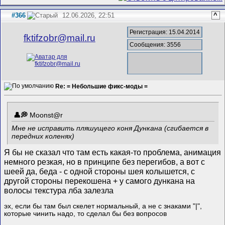
#366
12.06.2026, 22:51
^
Регистрация: 15.04.2014
fktifzobr@mail.ru
Сообщения: 3556
Re: = Небольшие фикс-моды =
Mооnst@r
Мне не исправить пляшущего коня Дункана (сгибается в
передних коленях)
Я бы не сказал что там есть какая-то проблема, анимация
немного резкая, но в принципе без перегибов, а вот с
шеей да, беда - с одной стороны шея колышется, с
другой стороны перекошена + у самого дункана на
волосы текстура лба залезла
эх, если бы там был скелет нормальный, а не с знаками "|",
которые чинить надо, то сделал бы без вопросов