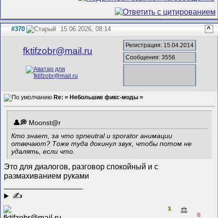
#370
15.06.2026, 08:14
^
Регистрация: 15.04.2014
fktifzobr@mail.ru
Сообщения: 3556
Re: = Небольшие фикс-моды =
Mооnst@r
Кто знает, за что spneutral и sporator анимации
отвечают? Тоже туда докинул звук, чтобы потом не
удалять, если что.
Это для диалогов, разговор спокойный и с
размахиванием руками
__________________
✍
1
⚖️
0