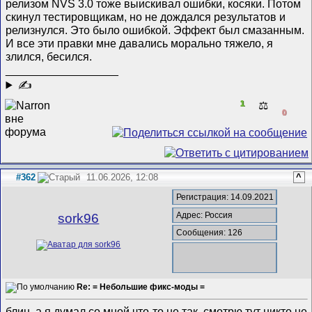
релизом NVS 3.0 тоже выискивал ошибки, косяки. Потом
скинул тестировщикам, но не дождался результатов и
релизнулся. Это было ошибкой. Эффект был смазанным.
И все эти правки мне давались морально тяжело, я
злился, бесился.
__________________
✍
1
⚖️
0
#362
11.06.2026, 12:08
^
Регистрация: 14.09.2021
Адрес: Россия
sork96
Сообщения: 126
Re: = Небольшие фикс-моды =
блин, а я думал со мной что-то не так. смотрю тут никто не