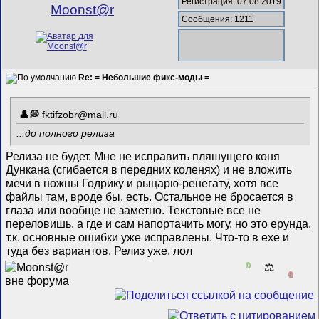
Регистрация: 07.08.2019
Mооnst@r
Сообщения: 1211
Re: = Небольшие фикс-моды =
fktifzobr@mail.ru
...до полного релиза
Релиза не будет. Мне не исправить пляшущего коня
Дункана (сгибается в передних коленях) и не вложить
мечи в ножны Годрику и рыцарю-ренегату, хотя все
файлы там, вроде бы, есть. Остальное не бросается в
глаза или вообще не заметно. Текстовые все не
переловишь, а где и сам напортачить могу, но это ерунда,
т.к. основные ошибки уже исправлены. Что-то в exe и
туда без вариантов. Релиз уже, лол
0
⚖️
0