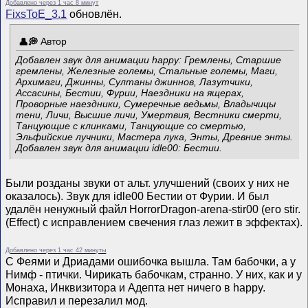
Добавлено через 1 час 8 минут
FixsToE_3.1
обновлён.
Автор
Добавлен звук для анимации happy: Гремлены, Старшие
гремлены, Железные големы, Стальные големы, Маги,
Архимаги, Джинны, Султаны джиннов, Лазутчики,
Ассасины, Бестии, Фурии, Наездники на ящерах,
Проворные наездники, Сумеречные ведьмы, Владычицы
тени, Личи, Высшие личи, Умертвия, Вестники смерти,
Танцующие с клинками, Танцующие со смертью,
Эльфийские лучники, Мастера лука, Энты, Древние энты.
Добавлен звук для анимации idle00: Бестии.
Были розданы звуки от альт. улучшений (своих у них не
оказалось). Звук для idle00 Бестии от Фурии. И был
удалён ненужный файл HorrorDragon-arena-stir00 (его stir.
(Effect) с исправлением свечения глаз лежит в эффектах).
Добавлено через 1 час 42 минуты
С Феями и Дриадами ошибочка вышла. Там бабочки, а у
Нимф - птички. Чирикать бабочкам, странно. У них, как и у
Монаха, Инквизитора и Адепта нет ничего в happy.
Исправил и перезалил мод.