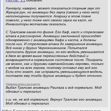
FixsToE_3.1
обновлён.
Хангвулу, наверно, может показаться спорным звук от
Жрецов рун, но анимации без звука (своего у него нет)
неполноценны получаются. Аларику в этом плане
повезло, у него тоже нет своего звука на каст, но
Инквизиторы молчаливы оказались.
С Тралсаем какая-то фигня. Его баф, каст и стрелковая
атака в рассинхроне. Анимации заклинаний происходят
одновременно с анимациями бафа и каста, а должны
после них. И стрелковая атака до завершения анимации.
Всё никак у других Чернокнижников. Попытался
прописать другие анимации, но его модель уменьшается
в двое во время выше перечисленных действий и
возвращается в нормальное состояние после. Поиграть
им можно, как и другими кампанейскими героями, только
с модом на всех героев, поэтому оставил ему всё его.
Если кто знает, как исправить уменьшающуюся модель,
поставлю ему тогда другие анимации и будет отлично.
Добавлено через 1 час 9 минут
Выдал Тралсаю анимации Раилага и всё нормально. Мод
обновил и перезалил.
з.ы. не, не всё нормально. Вернул Тралсаю его анимации.
Мод обновил и перезалил.