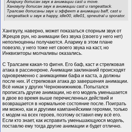
Аларику дописан звук в анимации cast и move.
Хангвулу дописан звук в анимации cast и rangeattack.
Тралсаю дописаны звук и эффект в анимации baff, cast и
rangeattack и звук в happy, idle00, idle01, spneutral и sporator.
Хангвулу, наверно, может показаться спорным звук от
Жрецов рун, но анимации без звука (своего у него нет)
неполноценны получаются. Аларику в этом плане
повезло, у него тоже нет своего звука на каст, но
Инквизиторы молчаливы оказались.
С Тралсаем какая-то фигня. Его баф, каст и стрелковая
атака в рассинхроне. Анимации заклинаний происходят
одновременно с анимациями бафа и каста, а должны
после них. И стрелковая атака до завершения анимации.
Всё никак у других Чернокнижников. Попытался
прописать другие анимации, но его модель уменьшается
в двое во время выше перечисленных действий и
возвращается в нормальное состояние после. Поиграть
им можно, как и другими кампанейскими героями, только
с модом на всех героев, поэтому оставил ему всё его.
Если кто знает, как исправить уменьшающуюся модель,
поставлю ему тогда другие анимации и будет отлично.