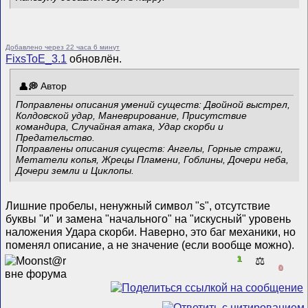
Добавлено через 22 часа 6 минут
FixsToE_3.1
обновлён.
Автор
Поправлены описания умений существ: Двойной выстрел,
Колдовской удар, Маневрирование, Присутствие
командира, Случайная атака, Удар скорби и
Предательство.
Поправлены описания существ: Ангелы, Горные стражи,
Метатели копья, Жрецы Пламени, Гоблины, Дочери неба,
Дочери земли и Циклопы.
Лишние пробелы, ненужный символ "s", отсутствие
буквы "и" и замена "начального" на "искусный" уровень
наложения Удара скорби. Наверно, это баг механики, но
поменял описание, а не значение (если вообще можно).
1
⚖️
0