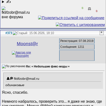
✍
0
⚖️
0
#373
15.06.2026, 18:10
^
Регистрация: 07.08.2019
Mооnst@r
Сообщения: 1211
Re: = Небольшие фикс-моды =
fktifzobr@mail.ru
одинаковые
Ясно, спасибо.
Немного набралось, проверить это... я даже не знаю, где
там смотреть. Можно @Win() кампании оригинала и