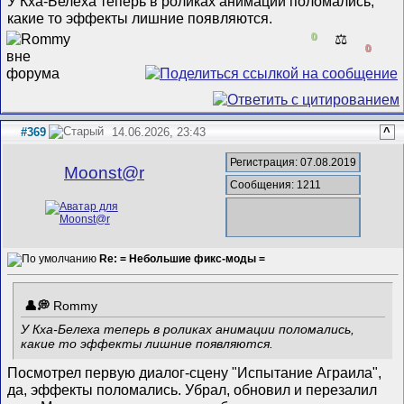
У Кха-Белеха теперь в роликах анимации поломались,
какие то эффекты лишние появляются.
0
⚖️
0
#369
14.06.2026, 23:43
^
Регистрация: 07.08.2019
Mооnst@r
Сообщения: 1211
Re: = Небольшие фикс-моды =
Rommy
У Кха-Белеха теперь в роликах анимации поломались,
какие то эффекты лишние появляются.
Посмотрел первую диалог-сцену "Испытание Аграила",
да, эффекты поломались. Убрал, обновил и перезалил