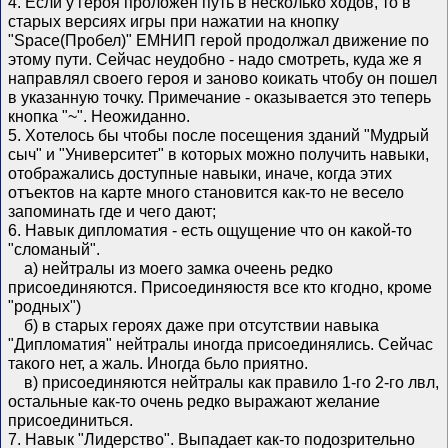
4. Если у героя проложен путь в несколько ходов, то в
старых версиях игры при нажатии на кнопку
"Space(Пробел)" ЕМНИП герой продолжал движение по
этому пути. Сейчас неудобно - надо смотреть, куда же я
направлял своего героя и заново коикать чтобу он пошел
в указанную точку. Примечание - оказывается это теперь
кнопка "~". Неожиданно.
5. Хотелось бы чтобы после посещения зданий "Мудрый
сыч" и "Университет" в которых можно получить навыки,
отображались доступные навыки, иначе, когда этих
отъектов на карте много становится как-то не весело
запоминать где и чего дают;
6. Навык дипломатия - есть ощущение что он какой-то
"сломаный".
а) нейтралы из моего замка очеень редко
присоединяются. Присоединяюстя все кто кгодно, кроме
"родных")
б) в старых героях даже при отсутствии навыка
"Дипломатия" нейтралы иногда присоединялись. Сейчас
такого нет, а жаль. Иногда бьло приятно.
в) присоединяются нейтралы как правило 1-го 2-го лвл,
остальные как-то очень редко выражают желание
присоединиться.
7. Навык "Лидерство". Выпадает как-то подозрительно