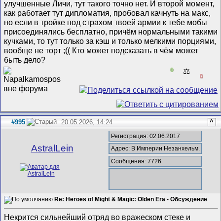
улучшенные Личи, тут такого точно нет. И второй момент,
как работает тут дипломатия, пробовал качнуть на макс,
но если в тройке под страхом твоей армии к тебе мобы
присоединялись бесплатно, причём нормальными такими
кучками, то тут только за кэш и только мелкими порциями,
вообще не торт ;(( Кто может подсказать в чём может
быть дело?
0
⚖️
0
#995
20.05.2026, 14:24
^
Регистрация: 02.06.2017
AstralLein
Адрес: В Империи Незанхельм.
Сообщения: 7726
Re: Heroes of Might & Magic: Olden Era - Обсуждение
Некрится сильнейший отряд во вражеском стеке и