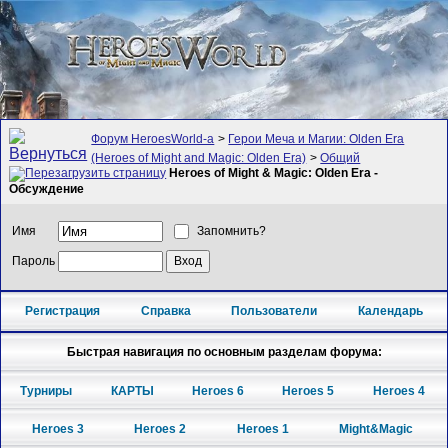
Форум HeroesWorld-а
>
Герои Меча и Магии: Olden Era
(Heroes of Might and Magic: Olden Era)
>
Общий
Heroes of Might & Magic: Olden Era -
Обсуждение
Имя
Запомнить?
Пароль
Регистрация
Справка
Пользователи
Календарь
Быстрая навигация по основным разделам форума:
Турниры
КАРТЫ
Heroes 6
Heroes 5
Heroes 4
Heroes 3
Heroes 2
Heroes 1
Might&Magic