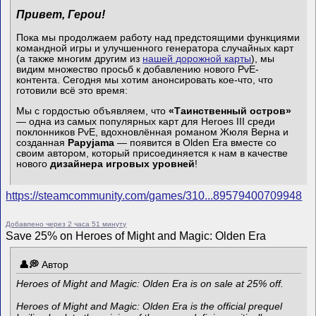
Привет, Герои!
Пока мы продолжаем работу над предстоящими функциями
командной игры и улучшенного генератора случайных карт
(а также многим другим из
нашей дорожной карты
), мы
видим множество просьб к добавлению нового PvE-
контента. Сегодня мы хотим анонсировать кое-что, что
готовили всё это время:
Мы с гордостью объявляем, что
«Таинственный остров»
— одна из самых популярных карт для Heroes III среди
поклонников PvE, вдохновлённая романом Жюля Верна и
созданная
Papyjama
— появится в Olden Era вместе со
своим автором, который присоединяется к нам в качестве
нового
дизайнера игровых уровней
!
https://steamcommunity.com/games/310...89579400709948
Добавлено через 2 часа 51 минуту
Save 25% on Heroes of Might and Magic: Olden Era
Автор
Heroes of Might and Magic: Olden Era is on sale at 25% off.
Heroes of Might and Magic: Olden Era is the official prequel