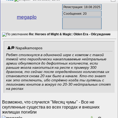
Регистрация: 18.08.2025
Сообщения: 20
megaplo
Re: Heroes of Might & Magic: Olden Era - Обсуждение
Napalkamospos
Ребят столкнулся в одиночной игре с компом с такой
темой что периодически накапливаемые нейтральные
армии обнуляются до дефолтных количеств, если
раньше могла накопиться на респе к примеру 300
драконов, то сейчас после определённого количества их
становится снова 20 как было в начале. Кто-то знает
как это отключить, ибо стрёмно когда ты гуляешь с
легионами юнитов а вокруг по 20-30 нейтральных стоят
на респах
Возможно, что случился "Месяц чумы" - Все не
скупленные существа во всех городах и внешних
жилищах погибли
0
⚖️