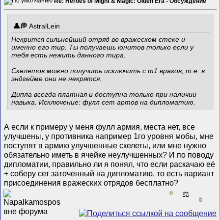
Re: Heroes of Might & Magic: Olden Era - Обсуждение
AstralLein
Некрится сильнейший отряд во вражеском стеке и
именно его тир. Ты получаешь юнитов только если у
тебя есть нежить данного тира.
Скелетов можно получить исключить с т1 врагов, т.е. в
эндгейме они не некрятся.
Дипла всегда платная и доступна только при наличии
навыка. Исключение: фулл сет артов на дипломатию.
А если к примеру у меня фулл армия, места нет, все
улучшены, у противника например 1го уровня мобы, мне
поступят в армию улучшенные скелеты, или мне нужно
обязательно иметь в ячейке неулучшенных? И по поводу
дипломатии, правильно ли я понял, что если раскачаю её
+ соберу сет заточенный на дипломатию, то есть вариант
присоединения вражеских отрядов бесплатно?
0
⚖️
0