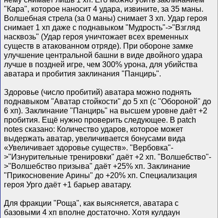
"Кара", которое наносит 4 удара, извините, за 35 маны.
Волшебная стрела (за 0 маны) снимает 3 хп. Удар героя
снимает 1 хп даже с поднавыком "Мудрость"->"Взгляд
насквозь" (Удар героя уничтожает всех временных
существ в атакованном отряде). При обороне замке
улучшение центральной башни в виде двойного удара
лучше в поздней игре, чем 300% урона, для убийства
аватара и пробития заклинания "Панцирь".
Здоровье (число пробитий) аватара можно поднять
поднавыком "Аватар стойкости" до 5 хп (с "Обороной" до
6 хп). Заклинание "Панцирь" на высшем уровне даёт +2
пробития. Ещё нужно проверить следующее. В patch
notes сказано: Количество ударов, которое может
выдержать аватар, увеличивается бонусами вида
«Увеличивает здоровье существ». "Вербовка"-
>"Изнурительные тренировки" даёт +2 хп. "Волшебство"-
>"Волшебство призыва" даёт +25% хп. Заклинание
"Прикосновение Арины" до +20% хп. Специализация
героя Урго даёт +1 барьер аватару.
Для фракции "Роща", как выясняется, аватара с
базовыми 4 хп вполне достаточно. Хотя кулдаун