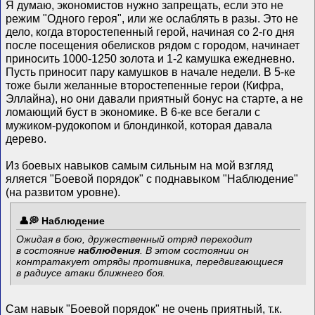
Я думаю, экономистов нужно запрещать, если это не
режим "Одного героя", или же ослаблять в разы. Это не
дело, когда второстепенный герой, начиная со 2-го дня
после посещения обелисков рядом с городом, начинает
приносить 1000-1250 золота и 1-2 камушка ежедневно.
Пусть приносит пару камушков в начале недели. В 5-ке
тоже были желанные второстепенные герои (Кифра,
Эллайна), но они давали приятный бонус на старте, а не
ломающий буст в экономике. В 6-ке все бегали с
мужиком-рудокопом и блондинкой, которая давала
дерево.
Из боевых навыков самым сильным на мой взгляд
яляется "Боевой порядок" с поднавыком "Наблюдение"
(на развитом уровне).
Наблюдение
Ожидая в бою, дружественный отряд переходит
в состояние
наблюдения
. В этом состоянии он
контратакует отряды противника, передвигающиеся
в радиусе атаки ближнего боя.
Сам навык "Боевой порядок" не очень приятный, т.к.