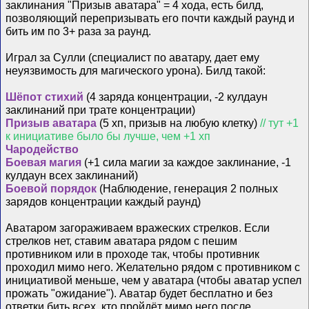
заклинания "Призыв аватара" = 4 хода, есть билд,
позволяющий перепризывать его почти каждый раунд и
бить им по 3+ раза за раунд.
Играл за Сулли (специалист по аватару, дает ему
неуязвимость для магического урона). Билд такой:
Шёпот стихий
(4 заряда концентрации, -2 кулдаун
заклинаний при трате концентрации)
Призыв аватара
(5 хп, призыв на любую клетку)
// тут +1
к инициативе было бы лучше, чем +1 хп
Чародейство
Боевая магия
(+1 сила магии за каждое заклинание, -1
кулдаун всех заклинаний)
Боевой порядок
(Наблюдение, генерация 2 полных
зарядов концентрации каждый раунд)
Аватаром загораживаем вражеских стрелков. Если
стрелков нет, ставим аватара рядом с пешим
противником или в проходе так, чтобы противник
проходил мимо него. Желательно рядом с противником с
инициативой меньше, чем у аватара (чтобы аватар успел
прожать "ожидание"). Аватар будет бесплатно и без
ответки бить всех, кто пройдёт мимо него после