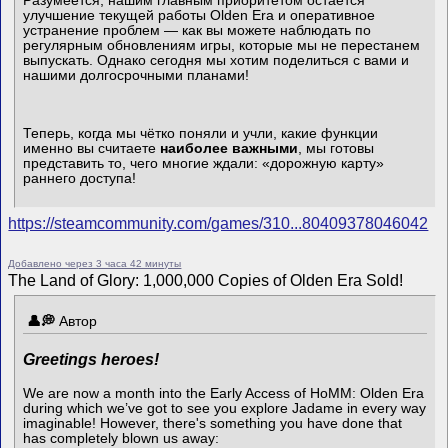
Разумеется, нашим главным приоритетом остаётся
улучшение текущей работы Olden Era и оперативное
устранение проблем — как вы можете наблюдать по
регулярным обновлениям игры, которые мы не перестанем
выпускать. Однако сегодня мы хотим поделиться с вами и
нашими долгосрочными планами!
Теперь, когда мы чётко поняли и учли, какие функции
именно вы считаете
наиболее важными
, мы готовы
представить то, чего многие ждали: «дорожную карту»
раннего доступа!
https://steamcommunity.com/games/310...80409378046042
Добавлено через 3 часа 42 минуты
The Land of Glory: 1,000,000 Copies of Olden Era Sold!
Автор
Greetings heroes!
We are now a month into the Early Access of HoMM: Olden Era
during which we’ve got to see you explore Jadame in every way
imaginable! However, there's something you have done that
has completely blown us away: