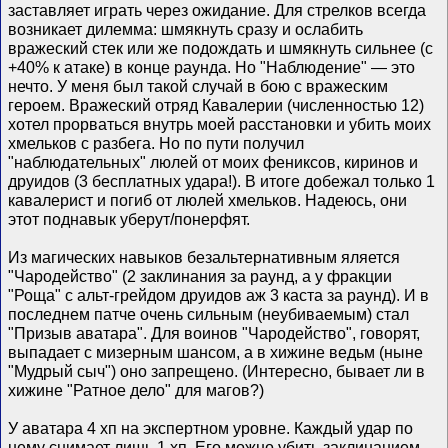
заставляет играть через ожидание. Для стрелков всегда
возникает дилемма: шмякнуть сразу и ослабить
вражеский стек или же подождать и шмякнуть сильнее (с
+40% к атаке) в конце раунда. Но "Наблюдение" — это
нечто. У меня был такой случай в бою с вражеским
героем. Вражеский отряд Кавалерии (численностью 12)
хотел прорваться внутрь моей расстановки и убить моих
хмельков с разбега. Но по пути получил
"наблюдательных" люлей от моих фениксов, киринов и
друидов (3 бесплатных удара!). В итоге добежал только 1
кавалерист и погиб от люлей хмельков. Надеюсь, они
этот поднавык уберут/понерфят.
Из магических навыков безальтернативным яляется
"Чародейство" (2 заклинания за раунд, а у фракции
"Роща" с альт-грейдом друидов аж 3 каста за раунд). И в
последнем патче очень сильным (неубиваемым) стал
"Призыв аватара". Для воинов "Чародейство", говорят,
выпадает с мизерным шансом, а в хижине ведьм (ныне
"Мудрый сыч") оно запрещено. (Интересно, бывает ли в
хижине "Ратное дело" для магов?)
У аватара 4 хп на экспертном уровне. Каждый удар по
нему снимает лишь 1 хп. Его можно убить заклинанием