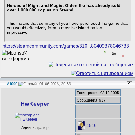
Heroes of Might and Magic: Olden Era has already sold
over 1 000 000 copies on Steam!
This means that so many of you have purchased the game that
you would effectively form a massive island nation —
impressive!
https://steamcommunity.com/games/310...80409378046733
1
⚖️
0
#1000
01.06.2026, 20:33
^
Регистрация: 03.12.2005
Сообщения: 917
HwKeeper
1516
Администратор