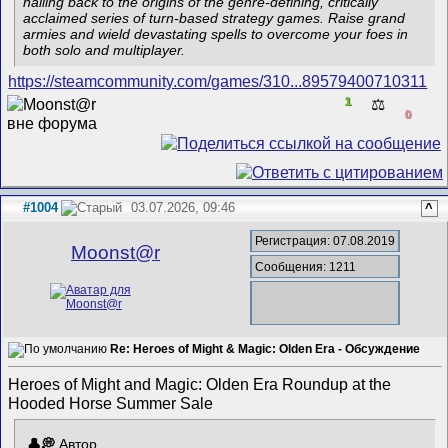
hailing back to the origins of the genre-defining, critically
acclaimed series of turn-based strategy games. Raise grand
armies and wield devastating spells to overcome your foes in
both solo and multiplayer.
https://steamcommunity.com/games/310...89579400710311
1
⚖️
0
#1004
03.07.2026, 09:46
^
Регистрация: 07.08.2019
Mооnst@r
Сообщения: 1211
Re: Heroes of Might & Magic: Olden Era - Обсуждение
Heroes of Might and Magic: Olden Era Roundup at the
Hooded Horse Summer Sale
Автор