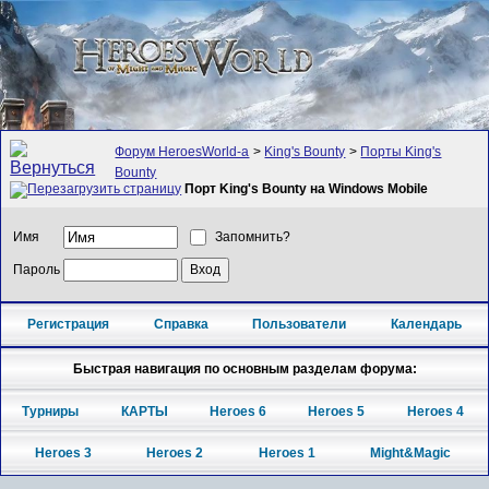
Форум HeroesWorld-а
>
King's Bounty
>
Порты King's
Bounty
Порт King's Bounty на Windows Mobile
Имя
Запомнить?
Пароль
Регистрация
Справка
Пользователи
Календарь
Быстрая навигация по основным разделам форума:
Турниры
КАРТЫ
Heroes 6
Heroes 5
Heroes 4
Heroes 3
Heroes 2
Heroes 1
Might&Magic