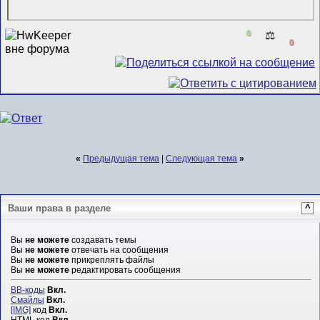
0
⚖️
0
«
Предыдущая тема
|
Следующая тема
»
Ваши права в разделе
^
Вы
не можете
создавать темы
Вы
не можете
отвечать на сообщения
Вы
не можете
прикреплять файлы
Вы
не можете
редактировать сообщения
BB-коды
Вкл.
Смайлы
Вкл.
[IMG]
код
Вкл.
HTML код
Вкл.