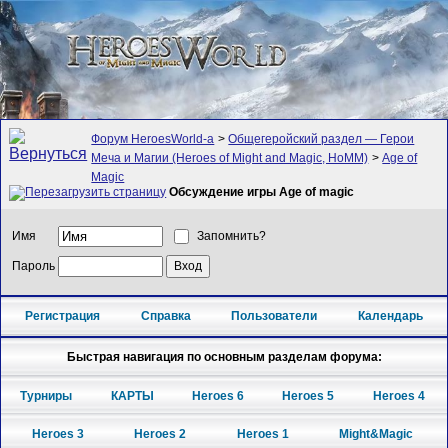
Форум HeroesWorld-а
>
Общегеройский раздел — Герои
Меча и Магии (Heroes of Might and Magic, HoMM)
>
Age of
Magic
Обсуждение игры Age of magic
Имя
Запомнить?
Пароль
Регистрация
Справка
Пользователи
Календарь
Быстрая навигация по основным разделам форума:
Турниры
КАРТЫ
Heroes 6
Heroes 5
Heroes 4
Heroes 3
Heroes 2
Heroes 1
Might&Magic