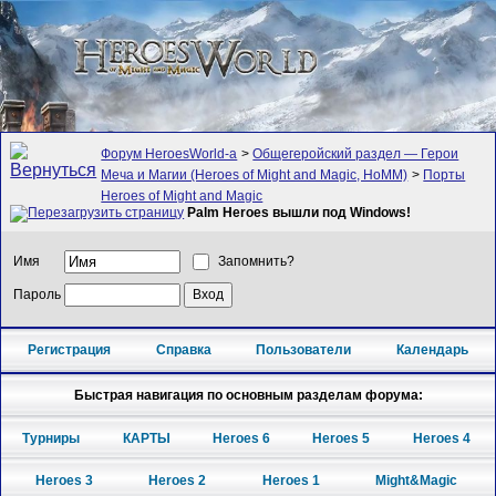
Форум HeroesWorld-а
>
Общегеройский раздел — Герои
Меча и Магии (Heroes of Might and Magic, HoMM)
>
Порты
Heroes of Might and Magic
Palm Heroes вышли под Windows!
Имя
Запомнить?
Пароль
Регистрация
Справка
Пользователи
Календарь
Быстрая навигация по основным разделам форума:
Турниры
КАРТЫ
Heroes 6
Heroes 5
Heroes 4
Heroes 3
Heroes 2
Heroes 1
Might&Magic