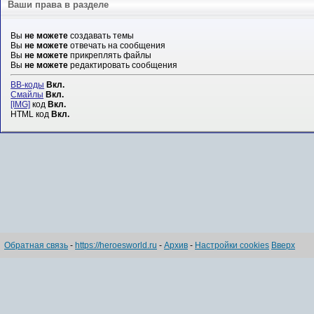
Ваши права в разделе
Вы
не можете
создавать темы
Вы
не можете
отвечать на сообщения
Вы
не можете
прикреплять файлы
Вы
не можете
редактировать сообщения
BB-коды
Вкл.
Смайлы
Вкл.
[IMG]
код
Вкл.
HTML код
Вкл.
Обратная связь
-
https://heroesworld.ru
-
Архив
-
Настройки cookies
Вверх