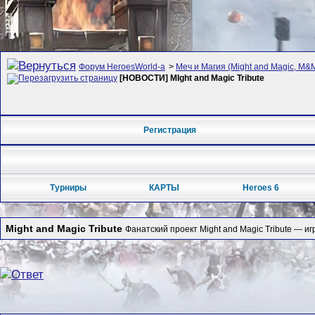
Форум HeroesWorld-а
>
Меч и Магия (Might and Magic, M&M
[НОВОСТИ] MIght and Magic Tribute
Регистрация
Турниры
КАРТЫ
Heroes 6
Might and Magic Tribute
Фанатский проект Might and Magic Tribute — 