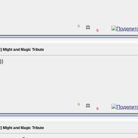
0
⚖️
0
 MIght and Magic Tribute
))
0
⚖️
0
 MIght and Magic Tribute