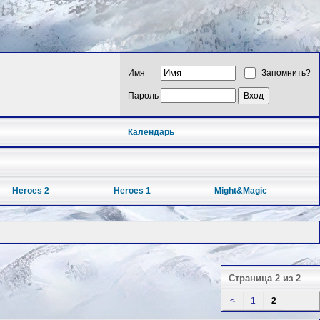
Имя
Запомнить?
Пароль
Календарь
Heroes 2
Heroes 1
Might&Magic
Страница 2 из 2
<
1
2