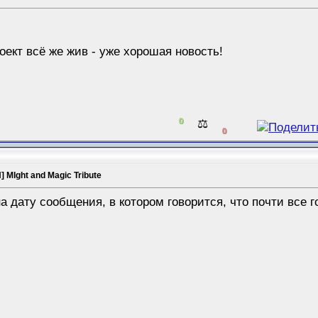
роект всё же жив - уже хорошая новость!
0
⚖️
0
 MIght and Magic Tribute
 дату сообщения, в котором говорится, что почти все го