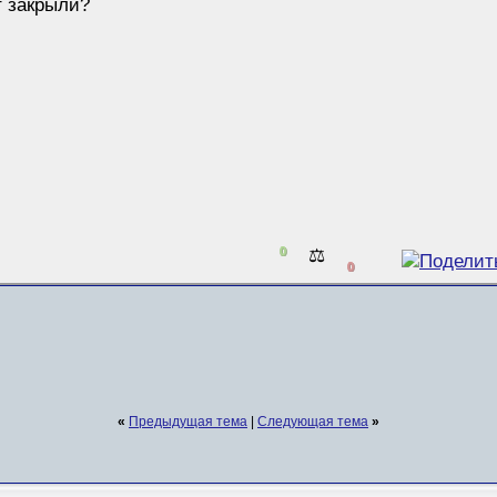
т закрыли?
0
⚖️
0
«
Предыдущая тема
|
Следующая тема
»