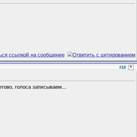
#18
^
тово, голоса записываем...