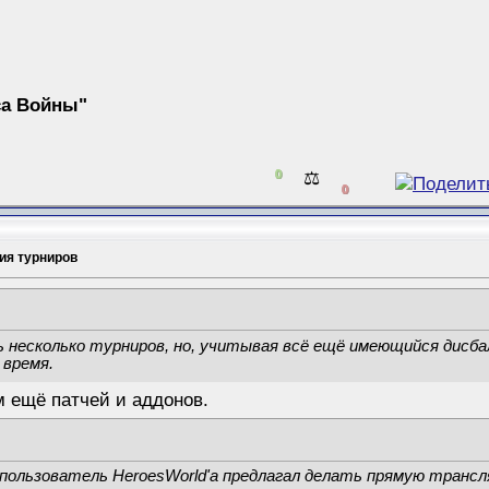
са Войны"
0
⚖️
0
ия турниров
 несколько турниров, но, учитывая всё ещё имеющийся дисбала
 время.
м ещё патчей и аддонов.
 пользователь HeroesWorld'а предлагал делать прямую транс