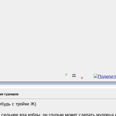
0
⚖️
0
ия турниров
ибудь с тройки Ж)
сильнее яда кобры, он глупым может сделать мудреца и