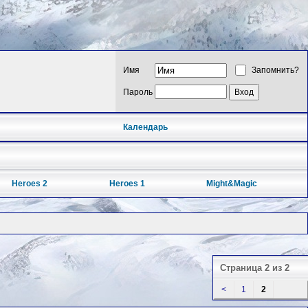
Имя
Запомнить?
Пароль
Календарь
Heroes 2
Heroes 1
Might&Magic
Страница 2 из 2
<
1
2