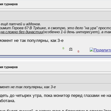
ия турниров
 ещё патчей и аддонов.
римит Героев 6? В Трёшке, я смотрю, это дело "на ура" прост
у
на сложно без династии
(особенно 1-й день интересует), а т
омент не так популярны, как 3-е
0
⚖️
0
ия турниров
омент не так популярны, как 3-е
еть до четырех утра, пока монитор перед глазами не на
аботана.
к мне будет лучше", я записываю в блокнотик в список "р