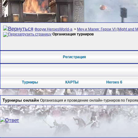
Форум HeroesWorld-а
>
Меч и Магия: Герои VI (Might and M
Организация турниров
Регистрация
Турниры
КАРТЫ
Heroes 6
Турниры онлайн
Организация и проведение онлайн-турниров по Героям