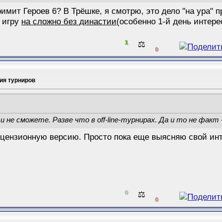
римит Героев 6? В Трёшке, я смотрю, это дело "на ура" 
 игру
на сложно без династии
(особенно 1-й день интерес
1
⚖️
0
ия турниров
 не сможете. Разве что в off-line-турнирах. Да и то не факт
цензионную версию. Просто пока еще выясняю свой инте
0
⚖️
0