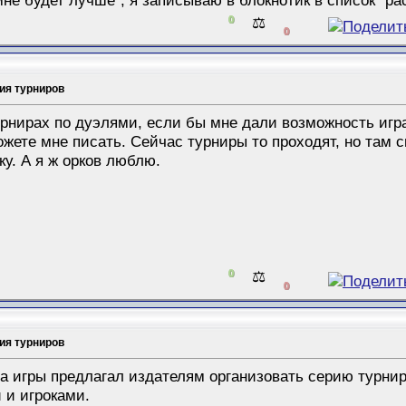
0
⚖️
0
ия турниров
урнирах по дуэлями, если бы мне дали возможность игра
ожете мне писать. Сейчас турниры то проходят, но там 
ку. А я ж орков люблю.
0
⚖️
0
ия турниров
а игры предлагал издателям организовать серию турнир
 и игроками.