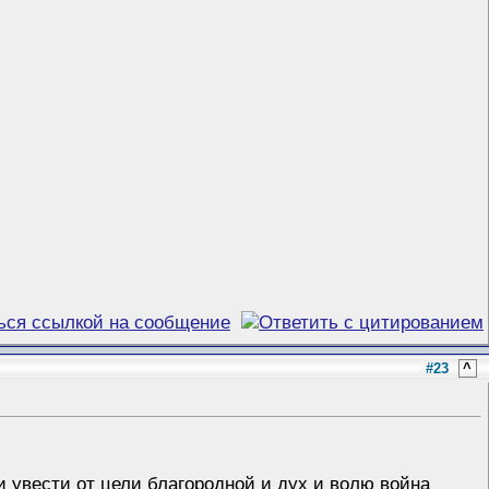
#23
^
 увести от цели благородной и дух и волю война