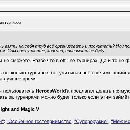
ия турниров
нь взять на себя труд всё организовать и посчитать?
Или по
м. Сам пока участие, конечно, принимать не буду.
не сможете. Разве что в off-line-турнирах. Да и то не ф
ь несколько турниров, но, учитывая всё ещё имеющийся 
на лучшее время.
- пользователь
HeroesWorld
'а предлагал делать пряму
ать за турнирами можно будет только если этим займёт
ight and Magic V
и"
:
"Особенное гостеприимство
,
"Супероружие"
,
"Меж мо