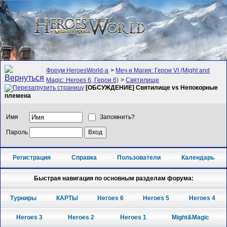
Форум HeroesWorld-а
>
Меч и Магия: Герои VI (Might and
Magic: Heroes 6, Герои 6)
>
Святилище
[ОБСУЖДЕНИЕ] Святилище vs Непокорные
племена
Имя
Запомнить?
Пароль
Регистрация
Справка
Пользователи
Календарь
Быстрая навигация по основным разделам форума:
Турниры
КАРТЫ
Heroes 6
Heroes 5
Heroes 4
Heroes 3
Heroes 2
Heroes 1
Might&Magic