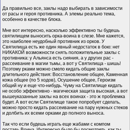
Да правильно все, заклы надо выбирать в зависимости
от расы и героя противника. А элемы реально тема,
особенно в качестве блока.
Мне вот интересно, насколько эффективно ты будешь
святилищем выносить орка-воина в слезе. Мне кажется,
это наиболее неудобный противник из орков. У
Святилища есть же один явный недостаток в бою: нет
НИКАКОЙ возможности снять положительные заклы с
противника: у Альянса есть сияния, а у других рас -
рассеивание в магии тьмы, а вот у Святилища - шишь!
Поэтому рками можно смело кидать общие заклы
длительного действия: Восстановление общее, Каменная
кожа общее (по 5 ходов), Осушение общее, Героизм
общий ну и еще что-нибудь. Чуму на Святилище кидать
не особо эффективно - магическая защита высокая, а вот
вышеуказанные заклы на всех воинах - это ж проблемка
будет. А вот если Святилище такое попробует сделать,
можно просто кидать рассеивание на пару нужных стеков
и долбить их всеми орками до полного выноса.
Так что если будешь играть еще жабами с компом
поставь Воина. Интересно было бы посмотреть, как ты