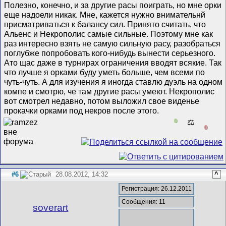
Полезно, конечно, и за другие расы поиграть, но мне орки
еще надоели никак. Мне, кажется нужно внимательнй
присматриваться к балансу сил. Принято считать, что
Альенс и Некрополис самые сильные. Поэтому мне как
раз интересно взять не самую сильную расу, разобраться
поглубже попробовать кого-нибудь вынести серьезного.
Ато щас даже в турнирах ограничения вводят всякие. Так
что лучше я орками буду уметь больше, чем всеми по
чуть-чуть. А для изучения я иногда ставлю дуэль на одном
компе и смотрю, че там другие расы умеют. Некрополис
вот смотрел недавно, потом выложил свое виденье
прокачки орками под некров после этого.
0
⚖️
0
#6
28.08.2012, 14:32
^
Регистрация: 26.12.2011
Сообщения: 11
soverart