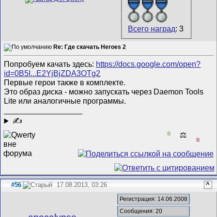
Всего наград
: 3
Re: Где скачать Heroes 2
Попробуем качать здесь:
https://docs.google.com/open?
id=0B5I...E2YjBjZDA3OTg2
Первые герои также в комплекте.
Это образ диска - можно запускать через Daemon Tools
Lite или аналогичные программы.
__________________
✍
0
⚖️
0
#56
17.08.2013, 03:26
^
Регистрация: 14.06.2008
Сообщения: 20