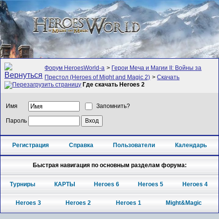
Форум HeroesWorld-а
>
Герои Меча и Магии II: Войны за
Престол (Heroes of Might and Magic 2)
>
Скачать
Где скачать Heroes 2
Имя
Запомнить?
Пароль
Регистрация
Справка
Пользователи
Календарь
Быстрая навигация по основным разделам форума:
Турниры
КАРТЫ
Heroes 6
Heroes 5
Heroes 4
Heroes 3
Heroes 2
Heroes 1
Might&Magic