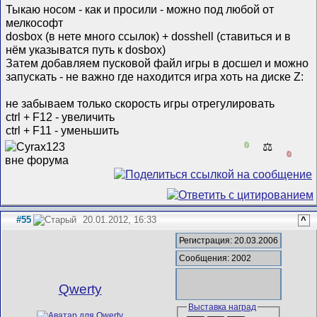
Тыкаю носом - как и просили - можно под любой от
мелкософт
dosbox (в нете много ссылок) + dosshell (ставиться и в
нём указыватся путь к dosbox)
Затем добавляем пусковой файл игры в досшел и можно
запускать - не важно где находится игра хоть на диске Z:
не забываем только скорость игры отрегулировать
ctrl + F12 - увеличить
ctrl + F11 - уменьшить
0
⚖️
0
#55
20.01.2012, 16:33
^
Регистрация: 20.03.2006
Сообщения: 2002
Qwerty
Выставка наград