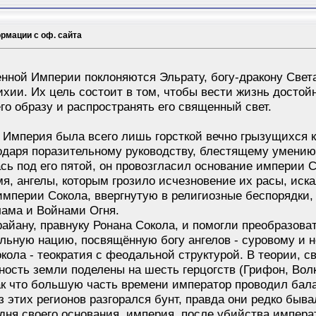
рмации с оф. сайта
ной Империи поклоняются Эльрату, богу-дракону Света
ихии. Их цель состоит в том, чтобы вести жизнь досто
го образу и распространять его священный свет.
Империя была всего лишь горсткой вечно грызущихся кл
одаря поразительному руководству, блестящему умению
лась под его пятой, он провозгласил основание импери
мя, ангелы, которым грозило исчезновение их расы, ис
мперии Сокола, ввергнутую в религиозные беспорядки
ама и Войнами Огня.
райану, правнуку Ронана Сокола, и помогли преобразо
ильную нацию, посвящённую богу ангелов - суровому и 
ола - теократия с феодальной структурой. В теории, 
ность земли поделены на шесть герцогств (Грифон, Волк
ак что большую часть времени император проводил бал
з этих регионов разгорался бунт, правда они редко быв
 дня своего основания, империя, после убийства импера