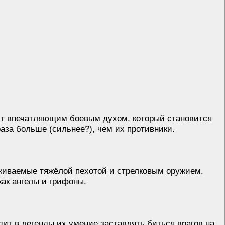
ют впечатляющим боевым духом, который становится
раза больше (сильнее?), чем их противники.
живаемые тяжёлой пехотой и стрелковым оружием.
ак ангелы и грифоны.
ит в легенды их умение заставлять биться врагов на