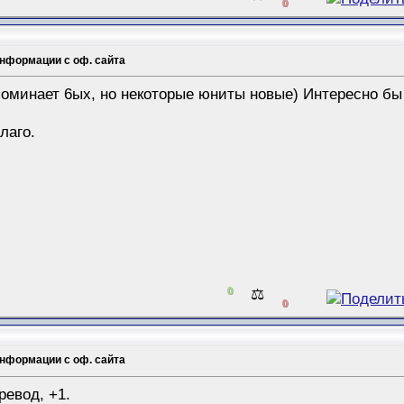
0
информации с оф. сайта
поминает 6ых, но некоторые юниты новые) Интересно бы 
лаго.
0
⚖️
0
информации с оф. сайта
ревод, +1.