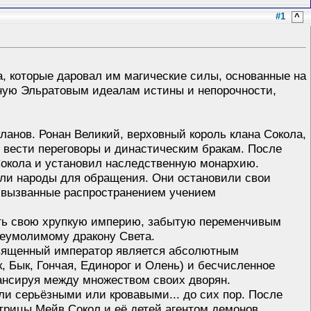
#1
^
, которые даровал им магические силы, основанные на
йную Эльратовым идеалам истины и непорочности,
анов. Ронан Великий, верховный король клана Сокола,
 вести переговоры и династическим бракам. После
и Сокола и установил наследственную монархию.
кали народы для обращения. Они остановили свои
, вызванные распространением учением
вать свою хрупкую империю, забытую переменчивым
неумолимому дракону Света.
священный император является абсолютным
, Бык, Гончая, Единорог и Олень) и бесчисленное
ансируя между множеством своих дворян.
али серьёзными или кровавыми... до сих пор. После
трицы Мейв Сокол и её детей агентом демонов,