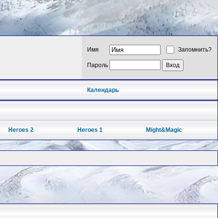
Имя
Запомнить?
Пароль
Календарь
Heroes 2
Heroes 1
Might&Magic