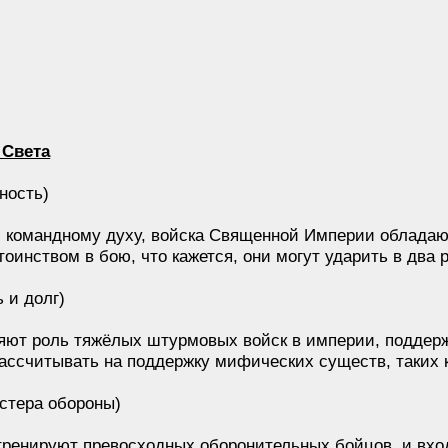
 Света
ность)
и командному духу, войска Священной Империи облада
инством в бою, что кажется, они могут ударить в два 
 и долг)
яют роль тяжёлых штурмовых войск в империи, поддер
ассчитывать на поддержку мифических существ, таких к
стера обороны)
тренируют превосходных оборонительных бойцов, и вход