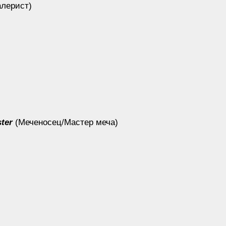
алерист)
ter
(Меченосец/Мастер меча)