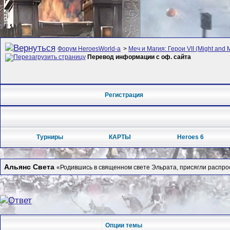
Форум HeroesWorld-а
>
Меч и Магия: Герои VII (Might and 
Перевод информации с оф. сайта
Регистрация
Турниры
КАРТЫ
Heroes 6
Альянс Света
«Родившись в священном свете Эльрата, присягли распрос
Опции темы