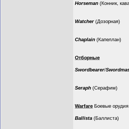
Horseman
(Конник, кав
Watcher
(Дозорная)
Chaplain
(Капеллан)
Отборные
Swordbearer
/
Swordmas
Seraph
(Серафим)
Warfare
Боевые орудия
Ballista
(Баллиста)