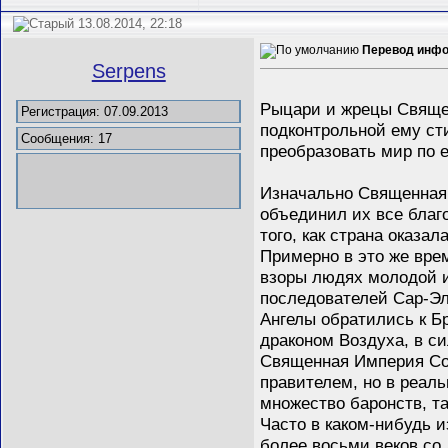
13.08.2014, 22:18
Перевод инфо
Serpens
Рыцари и жрецы Священ
Регистрация: 07.09.2013
подконтрольной ему ст
Сообщения: 17
преобразовать мир по е
Изначально Священная 
объединил их все благ
того, как страна оказа
Примерно в это же вре
взоры людях молодой и
последователей Сар-Эл
Ангелы обратились к Б
драконом Воздуха, в с
Священная Империя Сок
правителем, но в реаль
множество баронств, т
Часто в каком-нибудь и
более восьми веков со