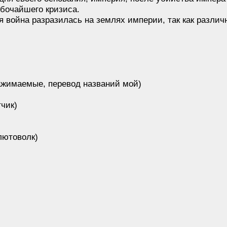
убочайшего кризиса.
 война разразилась на землях империи, так как разли
ажимаемые, перевод названий мой)
чик)
лютоволк)