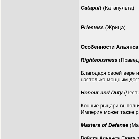
Catapult
(Катапульта)
Priestess
(Жрица)
Особенности Альянса
Righteousness
(Правед
Благодаря своей вере 
настолько мощным досто
Honour and Duty
(Честь
Конные рыцари выполн
Империя может также р
Masters of Defense
(Ма
Войска Альянса Света 