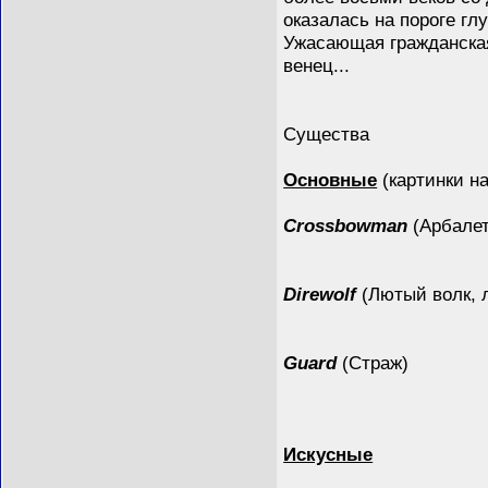
оказалась на пороге гл
Ужасающая гражданская
венец...
Существа
Основные
(картинки н
Crossbowman
(Арбалет
Direwolf
(Лютый волк, 
Guard
(Страж)
Искусные