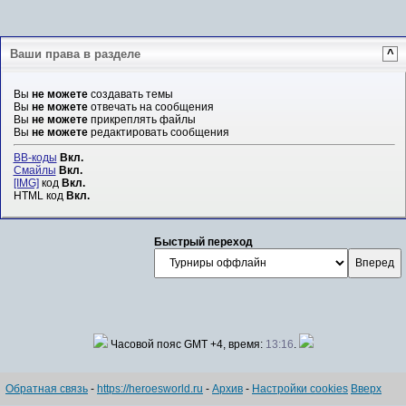
Ваши права в разделе
^
Вы
не можете
создавать темы
Вы
не можете
отвечать на сообщения
Вы
не можете
прикреплять файлы
Вы
не можете
редактировать сообщения
BB-коды
Вкл.
Смайлы
Вкл.
[IMG]
код
Вкл.
HTML код
Вкл.
Быстрый переход
Часовой пояс GMT +4, время:
13:16
.
Обратная связь
-
https://heroesworld.ru
-
Архив
-
Настройки cookies
Вверх