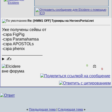
Re: [HMM1 OFF] Турниры на HeroesPortal.net
Уже получены сейвы от
-сэра FigPig
-сэра Paramahamsa
-сэра APOSTOLs
-сэра phenix
__________________
✍
0
⚖️
0
«
Предыдущая тема
|
Следующая тема
»