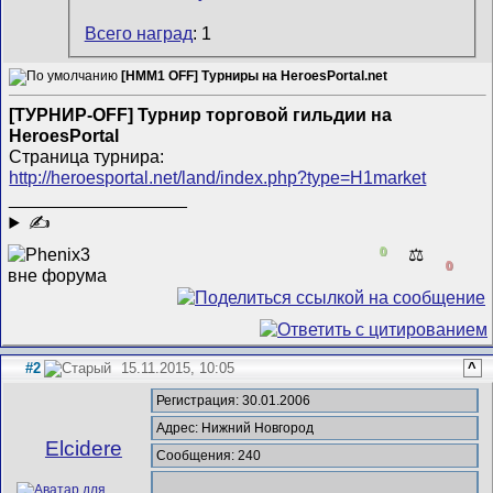
Всего наград
: 1
[HMM1 OFF] Турниры на HeroesPortal.net
[ТУРНИР-OFF] Турнир торговой гильдии на
HeroesPortal
Страница турнира:
http://heroesportal.net/land/index.php?type=H1market
__________________
✍
0
⚖️
0
#2
15.11.2015, 10:05
^
Регистрация: 30.01.2006
Адрес: Нижний Новгород
Elcidere
Сообщения: 240