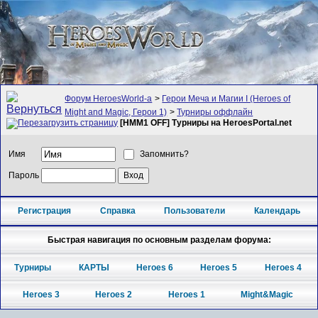
Форум HeroesWorld-а
>
Герои Меча и Магии I (Heroes of
Might and Magic, Герои 1)
>
Турниры оффлайн
[HMM1 OFF] Турниры на HeroesPortal.net
Имя
Запомнить?
Пароль
Регистрация
Справка
Пользователи
Календарь
Быстрая навигация по основным разделам форума:
Турниры
КАРТЫ
Heroes 6
Heroes 5
Heroes 4
Heroes 3
Heroes 2
Heroes 1
Might&Magic