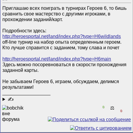
Приглашаю всех поиграть в турнирах Героев 6, то бишь
сравнить свое мастерство с другими игроками, в
прохождении заданий/карт.
Подробности здесь:
http://heroesportal.net/land/index.php?type=H6wildlands
off-line турнир на набор опыта определенным героем.
Кто лучше справится с заданием, тому слава и почет
http://heroesportal.net/land/index.php?type=H6main
Здесь можно посоревноваться в скорости прохождения
заданной карты.
Не забываем Героев 6, играем, обсуждаем, делимся
результатами!
__________________
✍
0
⚖️
0