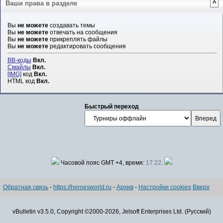
Ваши права в разделе
^
Вы
не можете
создавать темы
Вы
не можете
отвечать на сообщения
Вы
не можете
прикреплять файлы
Вы
не можете
редактировать сообщения
BB-коды
Вкл.
Смайлы
Вкл.
[IMG]
код
Вкл.
HTML код
Вкл.
Быстрый переход
Часовой пояс GMT +4, время:
17:22
.
Обратная связь
-
https://heroesworld.ru
-
Архив
-
Настройки cookies
Вверх
vBulletin v3.5.0, Copyright ©2000-2026, Jelsoft Enterprises Ltd. (Русский)