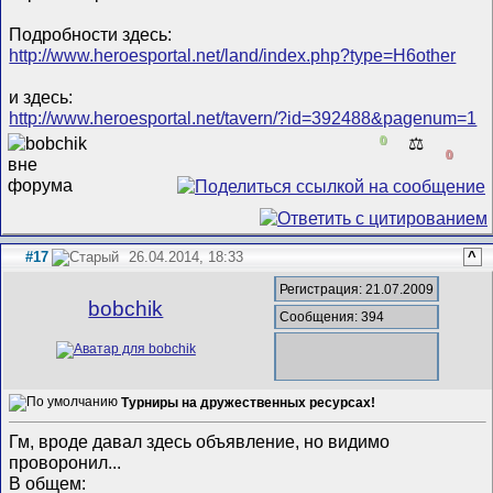
Подробности здесь:
http://www.heroesportal.net/land/index.php?type=H6other
и здесь:
http://www.heroesportal.net/tavern/?id=392488&pagenum=1
0
⚖️
0
#17
26.04.2014, 18:33
^
Регистрация: 21.07.2009
bobchik
Сообщения: 394
Турниры на дружественных ресурсах!
Гм, вроде давал здесь объявление, но видимо
проворонил...
В общем: