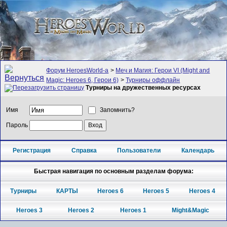
Форум HeroesWorld-а
>
Меч и Магия: Герои VI (Might and
Magic: Heroes 6, Герои 6)
>
Турниры оффлайн
Турниры на дружественных ресурсах
Имя
Запомнить?
Пароль
Регистрация
Справка
Пользователи
Календарь
Быстрая навигация по основным разделам форума:
Турниры
КАРТЫ
Heroes 6
Heroes 5
Heroes 4
Heroes 3
Heroes 2
Heroes 1
Might&Magic