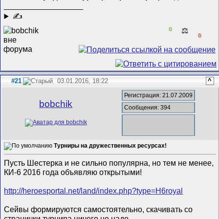
__________________
✍
0
⚖️
0
#21
03.01.2016, 18:22
^
Регистрация: 21.07.2009
bobchik
Сообщения: 394
Турниры на дружественных ресурсах!
Пусть Шестерка и не сильно популярна, но тем не менее,
КИ-6 2016 года объявляю открытыми!
http://heroesportal.net/land/index.php?type=H6royal
Сейвы формируются самостоятельно, скачивать со
странички турнира ничего не надо.