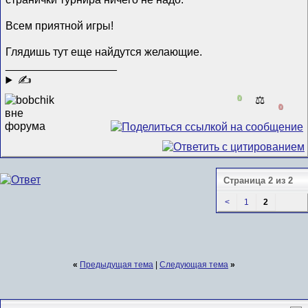
Всем приятной игры!
Глядишь тут еще найдутся желающие.
__________________
✍
0
⚖️
0
Страница 2 из 2
<
1
2
«
Предыдущая тема
|
Следующая тема
»