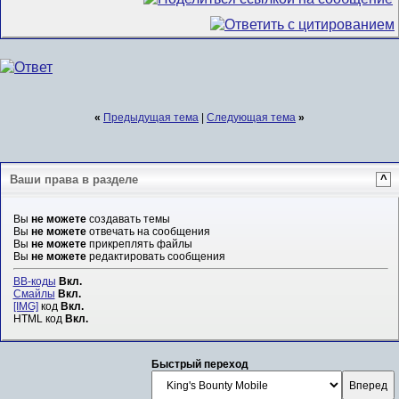
«
Предыдущая тема
|
Следующая тема
»
Ваши права в разделе
^
Вы
не можете
создавать темы
Вы
не можете
отвечать на сообщения
Вы
не можете
прикреплять файлы
Вы
не можете
редактировать сообщения
BB-коды
Вкл.
Смайлы
Вкл.
[IMG]
код
Вкл.
HTML код
Вкл.
Быстрый переход