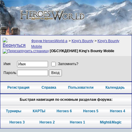
Форум HeroesWorld-а
>
King's Bounty
>
King's Bounty
Mobile
[ОБСУЖДЕНИЕ] King's Bounty Mobile
Имя
Запомнить?
Пароль
Регистрация
Справка
Пользователи
Календарь
Быстрая навигация по основным разделам форума:
Турниры
КАРТЫ
Heroes 6
Heroes 5
Heroes 4
Heroes 3
Heroes 2
Heroes 1
Might&Magic