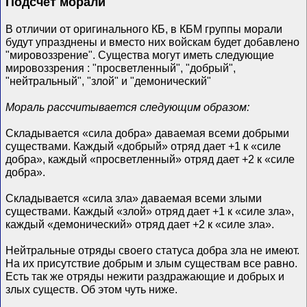
Подсчет морали
В отличии от оригинального КБ, в КБМ группы морали
будут упразднены и вместо них войскам будет добавлено
"мировоззрение". Существа могут иметь следующие
мировоззрения : "просветленный", "добрый",
"нейтральный", "злой" и "демонический"
Мораль рассчитывается следующим образом:
Складывается «сила добра» даваемая всеми добрыми
существами. Каждый «добрый» отряд дает +1 к «силе
добра», каждый «просветленный» отряд дает +2 к «силе
добра».
Складывается «сила зла» даваемая всеми злыми
существами. Каждый «злой» отряд дает +1 к «силе зла»,
каждый «демонический» отряд дает +2 к «силе зла».
Нейтральные отряды своего статуса добра зла не имеют.
На их присутствие добрым и злым существам все равно.
Есть так же отряды нежити раздражающие и добрых и
злых существ. Об этом чуть ниже.