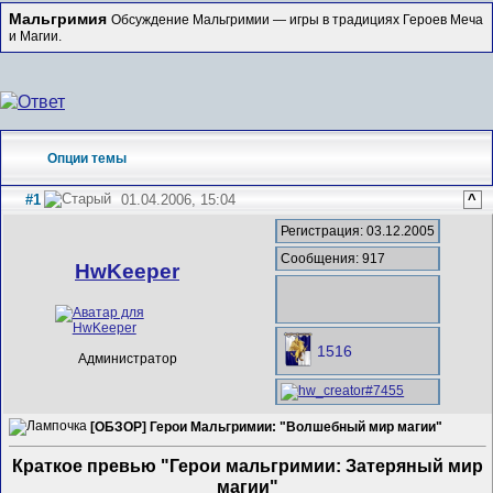
Мальгримия
Обсуждение Мальгримии — игры в традициях Героев Меча
и Магии.
Опции темы
#1
01.04.2006, 15:04
^
Регистрация: 03.12.2005
Сообщения: 917
HwKeeper
1516
Администратор
[ОБЗОР] Герои Мальгримии: "Волшебный мир магии"
Краткое превью "Герои мальгримии: Затеряный мир
магии"