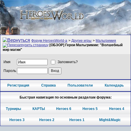
Форум HeroesWorld-а
>
Другие игры
>
Мальгримия
[ОБЗОР] Герои Мальгримии: "Волшебный
мир магии"
Имя
Запомнить?
Пароль
Регистрация
Справка
Пользователи
Календарь
Быстрая навигация по основным разделам форума:
Турниры
КАРТЫ
Heroes 6
Heroes 5
Heroes 4
Heroes 3
Heroes 2
Heroes 1
Might&Magic