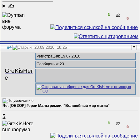
✍
1
⚖️
0
#4
28.09.2016, 18:26
^
Регистрация: 19.07.2016
Сообщения: 23
GreKisHer
e
Re: [ОБЗОР] Герои Мальгримии: "Волшебный мир магии"
5
0
⚖️
0