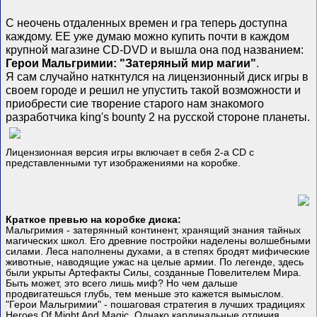
С неочень отдаленных времен и гра теперь доступна
каждому. ЕЕ уже думаю можно купить почти в каждом
крупной магазине CD-DVD и вышла она под названием:
Герои Мальгримии: "Затеряный мир магии"
.
Я сам случайно наткнтулся на лицензионный диск игры в
своем городе и решил не упустить такой возможности и
приобрести сие творение старого нам знакомого
разработчика king's bounty 2 на русской стороне планеты.
Лицензионная версия игры включает в себя 2-а CD с
представленными тут изображениями на коробке.
Краткое превью на коробке диска:
Мальгримия - затерянный континент, хранящий знания тайных
магических школ. Его древние постройки наделены волшебными
силами. Леса наполнены духами, а в степях бродят мифические
животные, наводящие ужас на целые армии. По легенде, здесь
были укрыты Артефакты Силы, созданные Повелителем Мира.
Быть может, это всего лишь миф? Но чем дальше
продвигатешься глубь, тем меньше это кажется вымыслом.
"Герои Мальгримии" - пошаговая стратегия в лучших традициях
Heroes Of Might And Magic. Однако кардинальные отличия