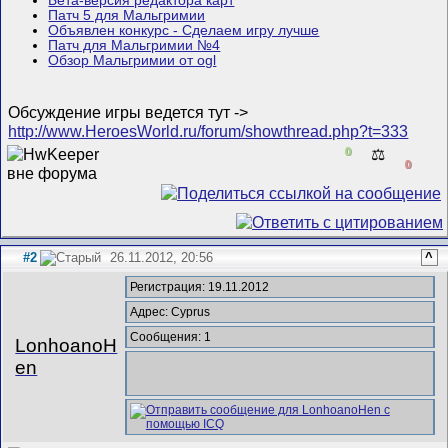
Бета-версия редактора карт
Патч 5 для Мальгримии
Объявлен конкурс - Сделаем игру лучше
Патч для Мальгримии №4
Обзор Мальгримии от ogl
Обсуждение игры ведется тут ->
http://www.HeroesWorld.ru/forum/showthread.php?t=333
0
⚖️
0
#2
26.11.2012, 20:56
^
Регистрация: 19.11.2012
Адрес: Cyprus
Сообщения: 1
LonhoanoH
en