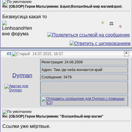
Re: [ОБЗОР] Герои Мальгримии: &quot;Волшебный мир магии&quot;
Безвкусица какая то
0
⚖️
0
#3
14.07.2015, 16:57
^
Регистрация: 24.06.2008
Адрес: Там, где неба кончается край
Dyrman
Сообщения: 3479
Re: [ОБЗОР] Герои Мальгримии: "Волшебный мир магии"
Ссылки уже мёртвые.