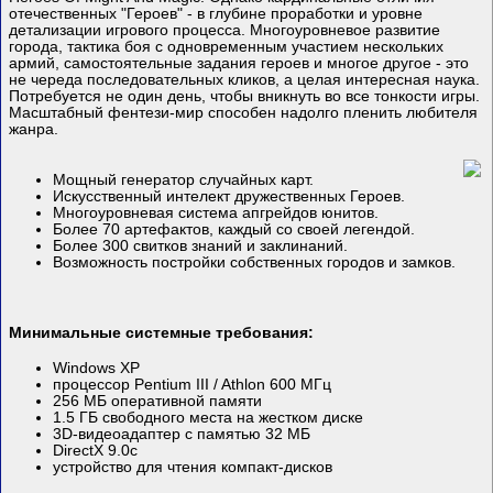
отечественных "Героев" - в глубине проработки и уровне
детализации игрового процесса. Многоуровневое развитие
города, тактика боя с одновременным участием нескольких
армий, самостоятельные задания героев и многое другое - это
не череда последовательных кликов, а целая интересная наука.
Потребуется не один день, чтобы вникнуть во все тонкости игры.
Масштабный фентези-мир способен надолго пленить любителя
жанра.
Мощный генератор случайных карт.
Искусственный интелект дружественных Героев.
Многоуровневая система апгрейдов юнитов.
Более 70 артефактов, каждый со своей легендой.
Более 300 свитков знаний и заклинаний.
Возможность постройки собственных городов и замков.
Минимальные системные требования:
Windows XP
процессор Pentium III / Athlon 600 МГц
256 МБ оперативной памяти
1.5 ГБ свободного места на жестком диске
3D-видеоадаптер с памятью 32 МБ
DirectX 9.0c
устройство для чтения компакт-дисков