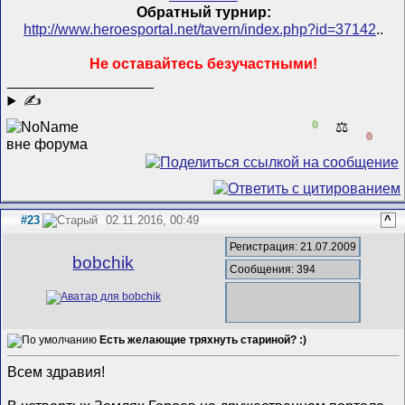
Обратный турнир:
http://www.heroesportal.net/tavern/index.php?id=37142
..
Не оставайтесь безучастными!
__________________
✍
0
⚖️
0
#23
02.11.2016, 00:49
^
Регистрация: 21.07.2009
bobchik
Сообщения: 394
Есть желающие тряхнуть стариной? :)
Всем здравия!