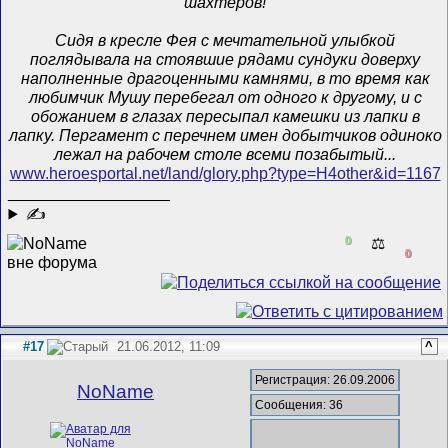
шахтеров!
Сидя в кресле Фея с мечтательной улыбкой
поглядывала на стоявшие рядами сундуки доверху
наполненные драгоценными камнями, в то время как
любимчик Мушу перебегал от одного к другому, и с
обожанием в глазах пересыпал камешки из лапки в
лапку. Пергамент с перечнем имен добытчиков одиноко
лежал на рабочем столе всеми позабытый...
www.heroesportal.net/land/glory.php?type=H4other&id=1167
__________________
✍
0
⚖️
0
#17
21.06.2012, 11:09
^
Регистрация: 26.09.2006
NoName
Сообщения: 36