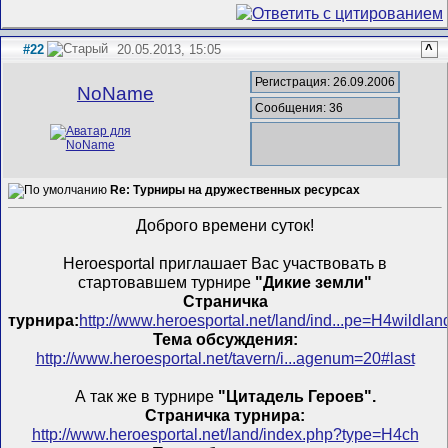
#22
20.05.2013, 15:05
^
Регистрация: 26.09.2006
NoName
Сообщения: 36
Re: Турниры на дружественных ресурсах
Доброго времени суток!
Heroesportal приглашает Вас участвовать в
стартовавшем турнире
"Дикие земли"
Страничка
турнира:
http://www.heroesportal.net/land/ind...pe=H4wildlan
Тема обсуждения:
http://www.heroesportal.net/tavern/i...agenum=20#last
А так же в турнире
"Цитадель Героев".
Страничка турнира:
http://www.heroesportal.net/land/index.php?type=H4ch