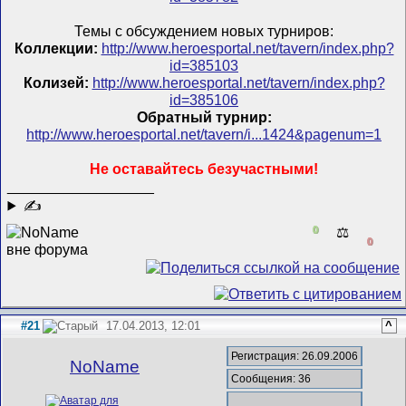
Темы с обсуждением новых турниров:
Коллекции:
http://www.heroesportal.net/tavern/index.php?
id=385103
Колизей:
http://www.heroesportal.net/tavern/index.php?
id=385106
Обратный турнир:
http://www.heroesportal.net/tavern/i...1424&pagenum=1
Не оставайтесь безучастными!
__________________
✍
0
⚖️
0
#21
17.04.2013, 12:01
^
Регистрация: 26.09.2006
NoName
Сообщения: 36