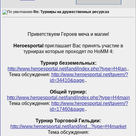
Re: Турниры на дружественных ресурсах
Приветствуем Героев меча и магии!
Heroesportal
приглашает Вас принять участие в
турнирах которые проходят по HoMM 4:
Турнир безземельных:
http://www.heroesportal.net/land/index.php?type=H4lan
..
Тема обсуждения:
http://www.heroesportal.net/tavern/?
id=34410&page
..
Общий турнир:
http://www.heroesportal.net/land/index.php?type=H4main
Тема обсуждения:
http://www.heroesportal.net/tavern/?
id=17460&page
..
Турнир Торговой Гильдии:
http://www.heroesportal.net/land/ind...?type=H4market
Тема обсуждения: