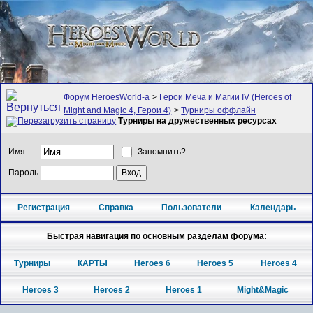
Форум HeroesWorld-а
>
Герои Меча и Магии IV (Heroes of
Might and Magic 4, Герои 4)
>
Турниры оффлайн
Турниры на дружественных ресурсах
Имя
Запомнить?
Пароль
Регистрация
Справка
Пользователи
Календарь
Быстрая навигация по основным разделам форума:
Турниры
КАРТЫ
Heroes 6
Heroes 5
Heroes 4
Heroes 3
Heroes 2
Heroes 1
Might&Magic