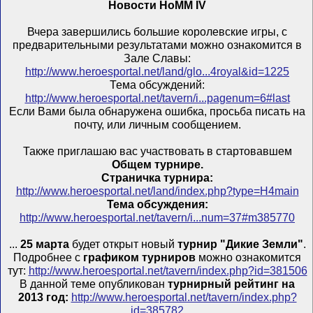
Новости HoMM IV
Вчера завершились большие королевские игры, с
предварительными результатами можно ознакомится в
Зале Славы:
http://www.heroesportal.net/land/glo...4royal&id=1225
Тема обсуждений:
http://www.heroesportal.net/tavern/i...pagenum=6#last
Если Вами была обнаружена ошибка, просьба писать на
почту, или личным сообщением.
Также приглашаю вас участвовать в стартовавшем
Общем турнире.
Страничка турнира:
http://www.heroesportal.net/land/index.php?type=H4main
Тема обсуждения:
http://www.heroesportal.net/tavern/i...num=37#m385770
...
25 марта
будет открыт новый
турнир "Дикие Земли"
.
Подробнее с
графиком турниров
можно ознакомится
тут:
http://www.heroesportal.net/tavern/index.php?id=381506
В данной теме опубликован
турнирный рейтинг на
2013 год:
http://www.heroesportal.net/tavern/index.php?
id=385782