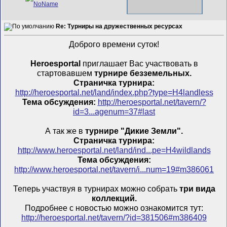
Re: Турниры на дружественных ресурсах
Доброго времени суток!
Heroesportal
приглашает Вас участвовать в
стартовавшем
турнире безземельных.
Страничка турнира:
http://heroesportal.net/land/index.php?type=H4landless
Тема обсуждения:
http://heroesportal.net/tavern/?
id=3...agenum=37#last
А так же в
турнире "Дикие Земли".
Страничка турнира:
http://www.heroesportal.net/land/ind...pe=H4wildlands
Тема обсуждения:
http://www.heroesportal.net/tavern/i...num=19#m386061
Теперь участвуя в турнирах можно собрать
три вида
коллекций.
Подробнее с новостью можно ознакомится тут:
http://heroesportal.net/tavern/?id=381506#m386409