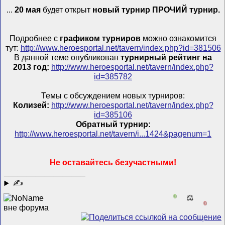
...
20 мая
будет открыт
новый турнир ПРОЧИЙ турнир.
Подробнее с
графиком турниров
можно ознакомится
тут:
http://www.heroesportal.net/tavern/index.php?id=381506
В данной теме опубликован
турнирный рейтинг на
2013 год:
http://www.heroesportal.net/tavern/index.php?
id=385782
Темы с обсуждением новых турниров:
Колизей:
http://www.heroesportal.net/tavern/index.php?
id=385106
Обратный турнир:
http://www.heroesportal.net/tavern/i...1424&pagenum=1
Не оставайтесь безучастными!
__________________
✍
0
⚖️
0