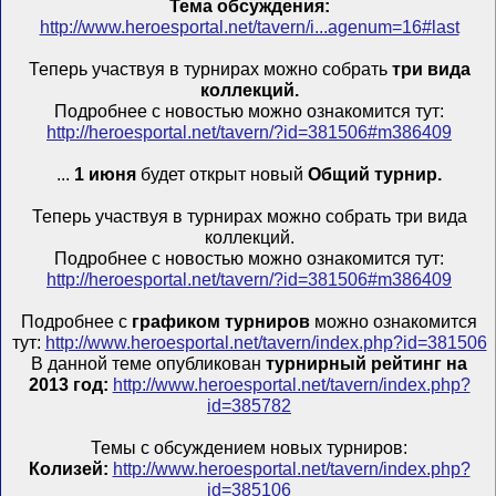
Тема обсуждения:
http://www.heroesportal.net/tavern/i...agenum=16#last
Теперь участвуя в турнирах можно собрать
три вида
коллекций.
Подробнее с новостью можно ознакомится тут:
http://heroesportal.net/tavern/?id=381506#m386409
...
1 июня
будет открыт новый
Общий турнир.
Теперь участвуя в турнирах можно собрать три вида
коллекций.
Подробнее с новостью можно ознакомится тут:
http://heroesportal.net/tavern/?id=381506#m386409
Подробнее с
графиком турниров
можно ознакомится
тут:
http://www.heroesportal.net/tavern/index.php?id=381506
В данной теме опубликован
турнирный рейтинг на
2013 год:
http://www.heroesportal.net/tavern/index.php?
id=385782
Темы с обсуждением новых турниров:
Колизей:
http://www.heroesportal.net/tavern/index.php?
id=385106