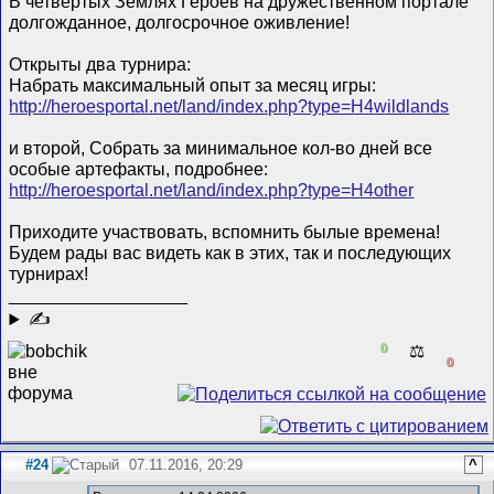
В четвертых Землях Героев на дружественном портале
долгожданное, долгосрочное оживление!
Открыты два турнира:
Набрать максимальный опыт за месяц игры:
http://heroesportal.net/land/index.php?type=H4wildlands
и второй, Собрать за минимальное кол-во дней все
особые артефакты, подробнее:
http://heroesportal.net/land/index.php?type=H4other
Приходите участвовать, вспомнить былые времена!
Будем рады вас видеть как в этих, так и последующих
турнирах!
__________________
✍
0
⚖️
0
#24
07.11.2016, 20:29
^