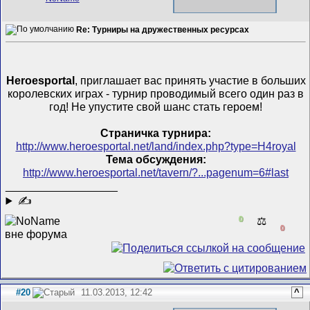
Re: Турниры на дружественных ресурсах
Heroesportal
, приглашает вас принять участие в больших
королевских играх - турнир проводимый всего один раз в
год! Не упустите свой шанс стать героем!
Страничка турнира:
http://www.heroesportal.net/land/index.php?type=H4royal
Тема обсуждения:
http://www.heroesportal.net/tavern/?...pagenum=6#last
__________________
✍
0
⚖️
0
#20
11.03.2013, 12:42
^