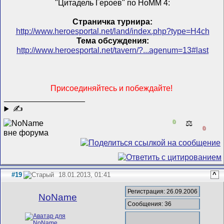
"Цитадель Героев" по HoMM 4:
Страничка турнира:
http://www.heroesportal.net/land/index.php?type=H4ch
Тема обсуждения:
http://www.heroesportal.net/tavern/?...agenum=13#last
Присоединяйтесь и побеждайте!
__________________
✍
0
⚖️
0
#19
18.01.2013, 01:41
^
Регистрация: 26.09.2006
NoName
Сообщения: 36