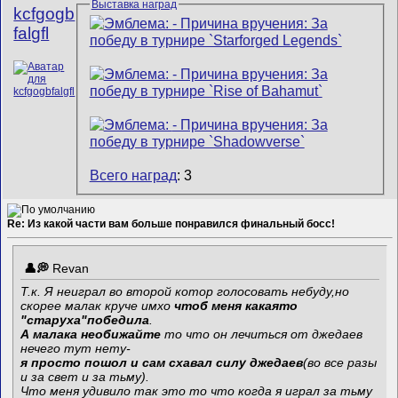
Выставка наград
kcfgogb
falgfl
Всего наград
: 3
Re: Из какой части вам больше понравился финальный босс!
Revan
Т.к. Я неиграл во второй котор голосовать небуду,но
скорее малак круче имхо
чтоб меня какаято
"старуха"победила
.
А малака необижайте
то что он лечиться от джедаев
нечего тут нету-
я просто пошол и сам схавал силу джедаев
(во все разы
и за свет и за тьму).
Что меня удивило так это то что когда я играл за тьму