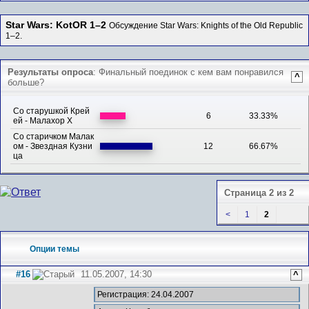
Star Wars: KotOR 1–2
Обсуждение Star Wars: Knights of the Old Republic
1–2.
Результаты опроса
: Финальный поединок с кем вам понравился
^
больше?
Со старушкой Крей
6
33.33%
ей - Малахор Х
Со старичком Малак
ом - Звездная Кузни
12
66.67%
ца
Страница 2 из 2
<
1
2
Опции темы
#16
11.05.2007, 14:30
^
Регистрация: 24.04.2007