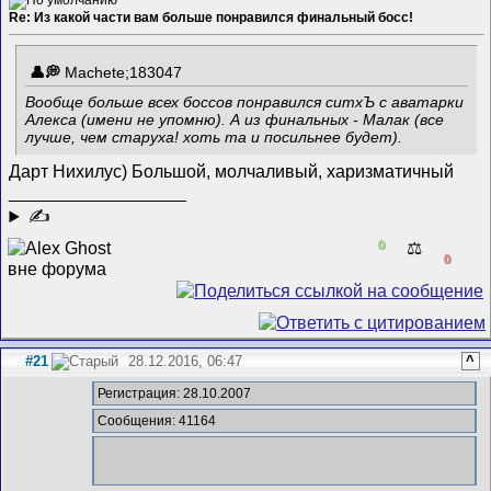
Re: Из какой части вам больше понравился финальный босс!
Machete;183047
Вообще больше всех боссов понравился ситхЪ с аватарки
Алекса (имени не упомню). А из финальных - Малак (все
лучше, чем старуха! хоть та и посильнее будет).
Дарт Нихилус) Большой, молчаливый, харизматичный
__________________
✍
0
⚖️
0
#21
28.12.2016, 06:47
^
Регистрация: 28.10.2007
Сообщения: 41164