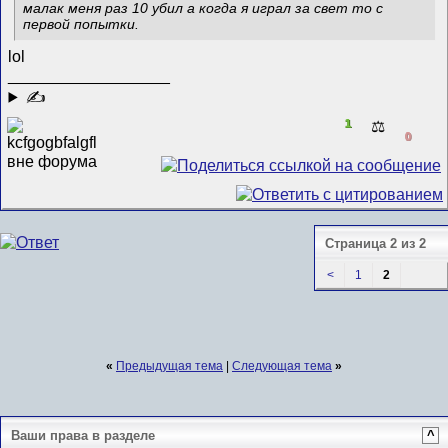
малак меня раз 10 убил а когда я играл за свет то с
первой попытки
.
lol
__________________
✍
1
⚖️
0
Страница 2 из 2
<
1
2
«
Предыдущая тема
|
Следующая тема
»
Ваши права в разделе
^