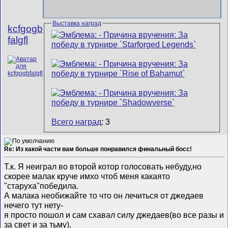
Выставка наград
kcfgogb
falgfl
Всего наград
: 3
Re: Из какой части вам больше понравился финальный босс!
Т.к. Я неиграл во второй котор голосовать небуду,но
скорее малак круче имхо чтоб меня какаято
"старуха"победила.
А малака необижайте то что он лечиться от джедаев
нечего тут нету-
я просто пошол и сам схавал силу джедаев(во все разы и
за свет и за тьму).