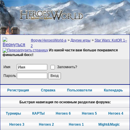
Форум HeroesWorld-а
>
Другие игры
>
Star Wars: KotOR 1–
2
Из какой части вам больше понравился
финальный босс!
Имя
Запомнить?
Пароль
Регистрация
Справка
Пользователи
Календарь
Быстрая навигация по основным разделам форума:
Турниры
КАРТЫ
Heroes 6
Heroes 5
Heroes 4
Heroes 3
Heroes 2
Heroes 1
Might&Magic